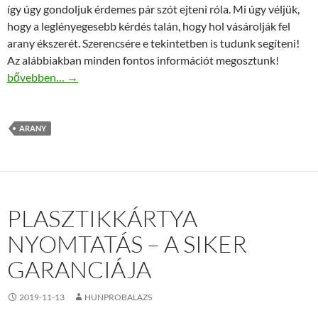
így úgy gondoljuk érdemes pár szót ejteni róla. Mi úgy véljük,
hogy a leglényegesebb kérdés talán, hogy hol vásárolják fel
arany ékszerét. Szerencsére e tekintetben is tudunk segíteni!
Az alábbiakban minden fontos információt megosztunk!
Arany felvásárlás – obudagold.hu
bővebben…
→
ARANY
PLASZTIKKÁRTYA
NYOMTATÁS – A SIKER
GARANCIÁJA
2019-11-13
HUNPROBALAZS