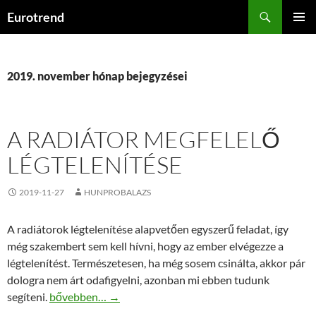
Kilépés
Keresés
Eurotrend
a
ELSŐDL
tartalomba
MENÜ
2019. november hónap bejegyzései
A RADIÁTOR MEGFELELŐ
LÉGTELENÍTÉSE
2019-11-27
HUNPROBALAZS
A radiátorok légtelenítése alapvetően egyszerű feladat, így
még szakembert sem kell hívni, hogy az ember elvégezze a
légtelenítést. Természetesen, ha még sosem csinálta, akkor pár
dologra nem árt odafigyelni, azonban mi ebben tudunk
A radiátor megfelelő légtelenítése
segíteni.
bővebben…
→