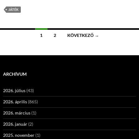
JÁTÉK
Bejegyzések
1
2
KÖVETKEZŐ →
navigációja
ARCHÍVUM
2026. július
(43)
2026. április
(865)
2026. március
(1)
2026. január
(2)
2025. november
(1)