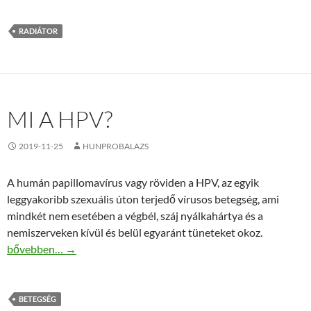
RADIÁTOR
MI A HPV?
2019-11-25
HUNPROBALAZS
A humán papillomavírus vagy röviden a HPV, az egyik
leggyakoribb szexuális úton terjedő vírusos betegség, ami
mindkét nem esetében a végbél, száj nyálkahártya és a
nemiszerveken kívül és belül egyaránt tüneteket okoz.
Mi a HPV?
bővebben…
→
BETEGSÉG