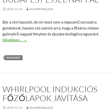
2019-11-19
HUNPROBALAZS
Bár a cím hasonló, de mi most nem a népszerű sorozatra
gondolunk, hanem szó szerint arra, hogy a főváros milyen
gyönyörű nappali fényben és éjszaka kivilágítva egyaránt.
Budapest éjjel-nappal
bővebben…
→
BUDAPEST
WHIRLPOOL INDUKCIÓS
FŐZŐLAPOK JAVÍTÁSA
2019-11-17
HUNPROBALAZS