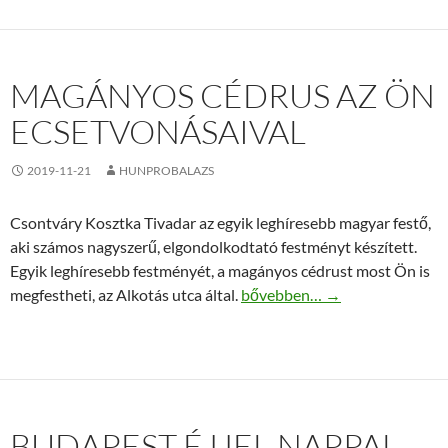
MAGÁNYOS CÉDRUS AZ ÖN
ECSETVONÁSAIVAL
2019-11-21
HUNPROBALAZS
Csontváry Kosztka Tivadar az egyik leghíresebb magyar festő,
aki számos nagyszerű, elgondolkodtató festményt készített.
Egyik leghíresebb festményét, a magányos cédrust most Ön is
Magányos cédrus az Ön ecset
megfestheti, az Alkotás utca által.
bővebben…
→
BUDAPEST ÉJJEL-NAPPAL