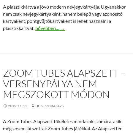
A plasztikkártya a jövő modern névjegykártyája. Ugyanakkor
nem csak névjegykártyaként, hanem belépő vagy azonosító
kártyaként, pontgyűjtőkártyaként is lehet használni a
Plasztikkártya nyomtatás – a siker garanciája
plasztikkártyát.
bővebben…
→
ZOOM TUBES ALAPSZETT –
VERSENYPÁLYA NEM
MEGSZOKOTT MÓDON
2019-11-11
HUNPROBALAZS
A Zoom Tubes Alapszett tökéletes mindazok számára, akik
még sosem játszottak Zoom Tubes játékkal. Az Alapszetten