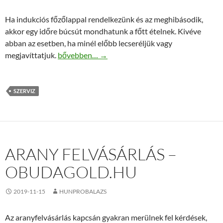
Ha indukciós főzőlappal rendelkezünk és az meghibásodik,
akkor egy időre búcsút mondhatunk a főtt ételnek. Kivéve
abban az esetben, ha minél előbb lecseréljük vagy
Whirlpool indukciós főzőlapok javítása
megjavíttatjuk.
bővebben…
→
SZERVIZ
ARANY FELVÁSÁRLÁS –
OBUDAGOLD.HU
2019-11-15
HUNPROBALAZS
Az aranyfelvásárlás kapcsán gyakran merülnek fel kérdések,