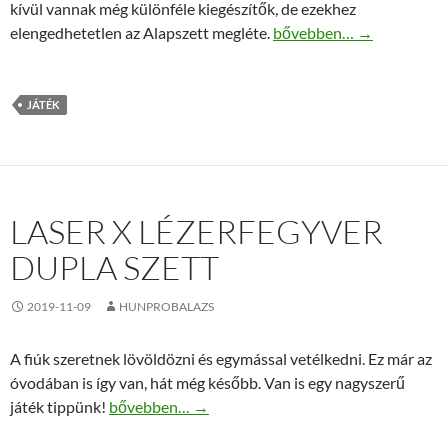
kívül vannak még különféle kiegészítők, de ezekhez
Zoom Tubes Alapszett –
elengedhetetlen az Alapszett megléte.
bővebben…
→
JÁTÉK
LASER X LÉZERFEGYVER
DUPLA SZETT
2019-11-09
HUNPROBALAZS
A fiúk szeretnek lövöldözni és egymással vetélkedni. Ez már az
óvodában is így van, hát még később. Van is egy nagyszerű
Laser X lézerfegyver dupla szett
játék tippünk!
bővebben…
→