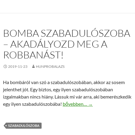
BOMBA SZABADULÓSZOBA
– AKADÁLYOZD MEG A
ROBBANÁST!
2019-11-23
HUNPROBALAZS
Ha bombáról van szó a szabadulószobában, akkor az sosem
jelenthet jót. Egy biztos, egy ilyen szabadulószobában
izgalmakban nincs hiány. Lássuk mi vár arra, aki bemerészkedik
Bomba szabadulószoba – Akadályo
egy ilyen szabadulószobába!
bővebben…
→
SZABADULÓSZOBA