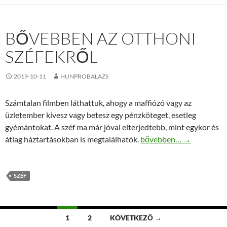
BŐVEBBEN AZ OTTHONI
SZÉFEKRŐL
2019-10-11
HUNPROBALAZS
Számtalan filmben láthattuk, ahogy a maffiózó vagy az
üzletember kivesz vagy betesz egy pénzköteget, esetleg
gyémántokat. A széf ma már jóval elterjedtebb, mint egykor és
Bővebben az otthoni szé
átlag háztartásokban is megtalálhatók.
bővebben…
→
SZÉF
Bejegyzések
1
2
KÖVETKEZŐ →