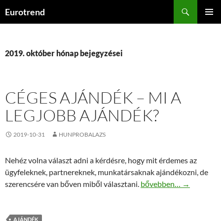
Kilépés
Keresés
Eurotrend
a
ELSŐDL
tartalomba
MENÜ
2019. október hónap bejegyzései
CÉGES AJÁNDÉK – MI A
LEGJOBB AJÁNDÉK?
2019-10-31
HUNPROBALAZS
Nehéz volna választ adni a kérdésre, hogy mit érdemes az
ügyfeleknek, partnereknek, munkatársaknak ajándékozni, de
Céges ajándék – Mi a le
szerencsére van bőven miből választani.
bővebben…
→
AJÁNDÉK