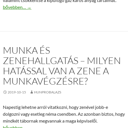
valamint csökkentse a kipufogó gáz káros anyag tartalmát.
Katalizátor tudnivalók
bővebben…
→
MUNKA ÉS
ZENEHALLGATÁS – MILYEN
HATÁSSAL VAN A ZENE A
MUNKAVÉGZÉSRE?
2019-10-15
HUNPROBALAZS
Napestig lehetne arról vitatkozni, hogy zenével jobb-e
dolgozni vagy esetleg néma csendben. Az azonban biztos, hogy
mindkét tábornak megvannak a maga képviselői.
Munka és zenehallgatás – Milyen hatással van a zene a munkavé
bővebben…
→