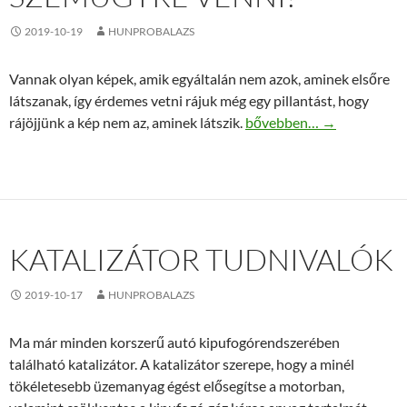
2019-10-19
HUNPROBALAZS
Vannak olyan képek, amik egyáltalán nem azok, aminek elsőre
látszanak, így érdemes vetni rájuk még egy pillantást, hogy
Megtévesztő fotók, amike
rájöjjünk a kép nem az, aminek látszik.
bővebben…
→
KATALIZÁTOR TUDNIVALÓK
2019-10-17
HUNPROBALAZS
Ma már minden korszerű autó kipufogórendszerében
található katalizátor. A katalizátor szerepe, hogy a minél
tökéletesebb üzemanyag égést elősegítse a motorban,