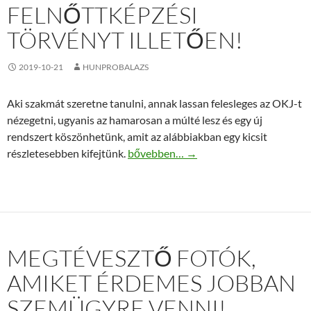
FELNŐTTKÉPZÉSI
TÖRVÉNYT ILLETŐEN!
2019-10-21
HUNPROBALAZS
Aki szakmát szeretne tanulni, annak lassan felesleges az OKJ-t
nézegetni, ugyanis az hamarosan a múlté lesz és egy új
rendszert köszönhetünk, amit az alábbiakban egy kicsit
Tájékozódjunk a felnőttképzési törvény
részletesebben kifejtünk.
bővebben…
→
MEGTÉVESZTŐ FOTÓK,
AMIKET ÉRDEMES JOBBAN
SZEMÜGYRE VENNI!