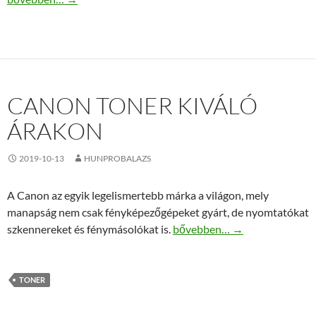
CANON TONER KIVÁLÓ
ÁRAKON
2019-10-13
HUNPROBALAZS
A Canon az egyik legelismertebb márka a világon, mely
manapság nem csak fényképezőgépeket gyárt, de nyomtatókat
Canon toner kiváló árakon
szkennereket és fénymásolókat is.
bővebben…
→
TONER