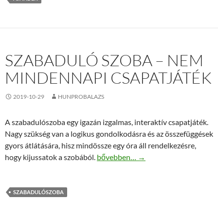
SZABADULÓ SZOBA – NEM
MINDENNAPI CSAPATJÁTÉK
2019-10-29
HUNPROBALAZS
A szabadulószoba egy igazán izgalmas, interaktív csapatjáték.
Nagy szükség van a logikus gondolkodásra és az összefüggések
gyors átlátására, hisz mindössze egy óra áll rendelkezésre,
Szabaduló szoba – Nem mindennapi 
hogy kijussatok a szobából.
bővebben…
→
SZABADULÓSZOBA