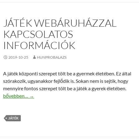
JÁTÉK WEBÁRUHÁZZAL
KAPCSOLATOS
INFORMÁCIÓK
2019-10-25
HUNPROBALAZS
A játék központi szerepet tölt be a gyermek életében. Ez által
szórakozik, ugyanakkor fejlődik is. Sokan nem is sejtik, hogy
mennyire fontos szerepet tölt be a játék a gyerek életében.
Játék webáruházzal kapcsolatos információk
bővebben…
→
JÁTÉK