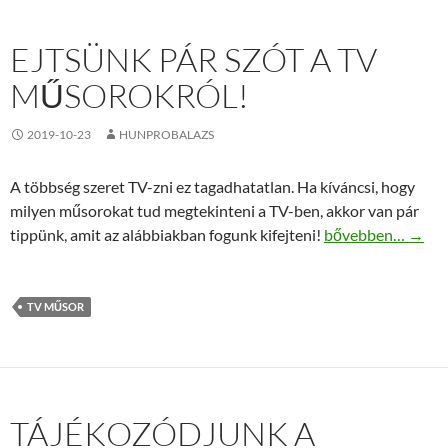
EJTSÜNK PÁR SZÓT A TV
MŰSOROKRÓL!
2019-10-23
HUNPROBALAZS
A többség szeret TV-zni ez tagadhatatlan. Ha kíváncsi, hogy
milyen műsorokat tud megtekinteni a TV-ben, akkor van pár
Ejtsünk pár szót 
tippünk, amit az alábbiakban fogunk kifejteni!
bővebben…
→
TV MŰSOR
TÁJÉKOZÓDJUNK A