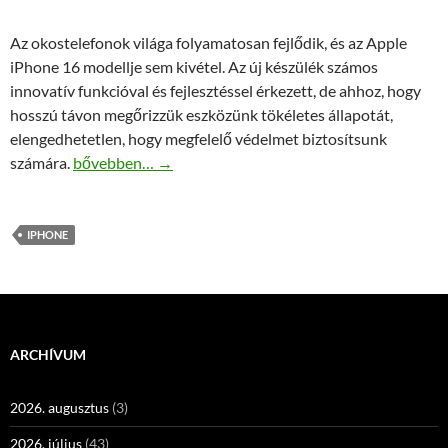
Az okostelefonok világa folyamatosan fejlődik, és az Apple
iPhone 16 modellje sem kivétel. Az új készülék számos
innovatív funkcióval és fejlesztéssel érkezett, de ahhoz, hogy
hosszú távon megőrizzük eszközünk tökéletes állapotát,
elengedhetetlen, hogy megfelelő védelmet biztosítsunk
Az iPhone 16 Tok kiválasztása – Mire kell odafigyelni?
számára.
bővebben…
→
IPHONE
ARCHÍVUM
2026. augusztus
(3)
2026. július
(43)