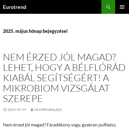
Kilépés
Keresés
Eurotrend
a
ELSŐDL
tartalomba
MENÜ
2025. május hónap bejegyzései
NEM ÉRZED JÓL MAGAD?
LEHET, HOGY A BÉLFLÓRÁD
KIABÁL SEGÍTSÉGÉRT! A
MIKROBIOM VIZSGÁLAT
SZEREPE
2025-05-19
HUNPROBALAZS
Nem érzed jól magad? Fáradékony vagy, gyakran puffadsz,