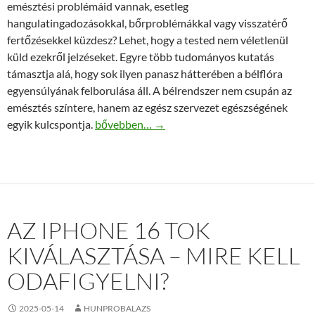
emésztési problémáid vannak, esetleg
hangulatingadozásokkal, bőrproblémákkal vagy visszatérő
fertőzésekkel küzdesz? Lehet, hogy a tested nem véletlenül
küld ezekről jelzéseket. Egyre több tudományos kutatás
támasztja alá, hogy sok ilyen panasz hátterében a bélflóra
egyensúlyának felborulása áll. A bélrendszer nem csupán az
emésztés színtere, hanem az egész szervezet egészségének
Nem érzed jól magad? Lehet, hogy a bélflórád 
egyik kulcspontja.
bővebben…
→
AZ IPHONE 16 TOK
KIVÁLASZTÁSA – MIRE KELL
ODAFIGYELNI?
2025-05-14
HUNPROBALAZS