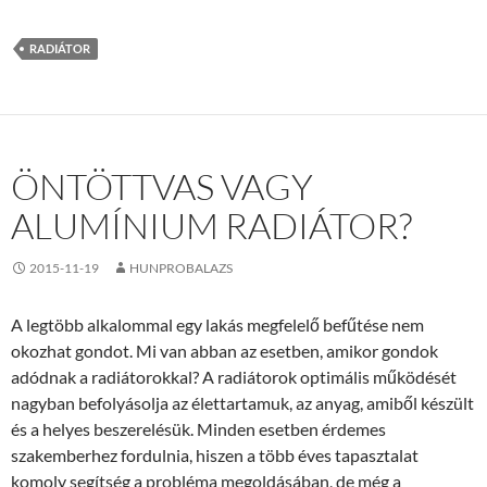
RADIÁTOR
ÖNTÖTTVAS VAGY
ALUMÍNIUM RADIÁTOR?
2015-11-19
HUNPROBALAZS
A legtöbb alkalommal egy lakás megfelelő befűtése nem
okozhat gondot. Mi van abban az esetben, amikor gondok
adódnak a radiátorokkal? A radiátorok optimális működését
nagyban befolyásolja az élettartamuk, az anyag, amiből készült
és a helyes beszerelésük. Minden esetben érdemes
szakemberhez fordulnia, hiszen a több éves tapasztalat
komoly segítség a probléma megoldásában, de még a