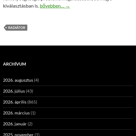
Öntöttvas vagy alumínium radiátor?
kiválasztásban is.
bővebben…
→
RADIÁTOR
ARCHÍVUM
2026. augusztus
(4)
2026. július
(43)
2026. április
(865)
2026. március
(1)
2026. január
(2)
2025. november
(1)