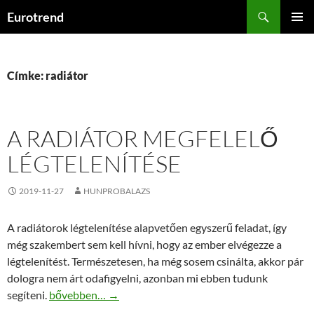
Kilépés
Keresés
Eurotrend
a
ELSŐDL
tartalomba
MENÜ
Címke: radiátor
A RADIÁTOR MEGFELELŐ
LÉGTELENÍTÉSE
2019-11-27
HUNPROBALAZS
A radiátorok légtelenítése alapvetően egyszerű feladat, így
még szakembert sem kell hívni, hogy az ember elvégezze a
légtelenítést. Természetesen, ha még sosem csinálta, akkor pár
dologra nem árt odafigyelni, azonban mi ebben tudunk
A radiátor megfelelő légtelenítése
segíteni.
bővebben…
→