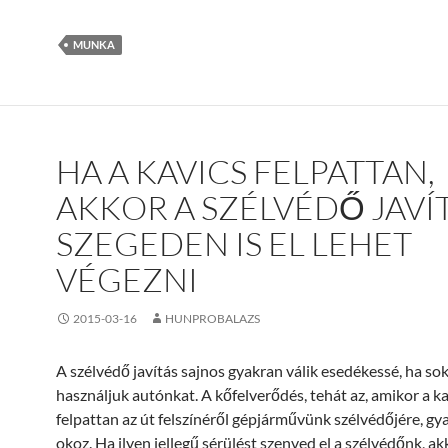
MUNKA
HA A KAVICS FELPATTAN,
AKKOR A SZÉLVÉDŐ JAVÍ
SZEGEDEN IS EL LEHET
VÉGEZNI
2015-03-16
HUNPROBALAZS
A szélvédő javítás sajnos gyakran válik esedékessé, ha so
használjuk autónkat. A kőfelverődés, tehát az, amikor a ka
felpattan az út felszínéről gépjárművünk szélvédőjére, gy
okoz. Ha ilyen jellegű sérülést szenved el a szélvédőnk, ak