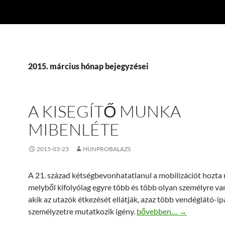
2015. március hónap bejegyzései
A KISEGÍTŐ MUNKA
MIBENLÉTE
2015-03-23
HUNPROBALAZS
A 21. század kétségbevonhatatlanul a mobilizációt hozta
melyből kifolyólag egyre több és több olyan személyre va
akik az utazók étkezését ellátják, azaz több vendéglátó-ip
A kisegítő munka mibenlé
személyzetre mutatkozik igény.
bővebben…
→