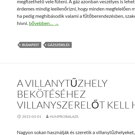
megfizethető vele fűteni. A gáz azonban veszélyes is lehet
érdemes mindig leellenőrizni, hogy minden megfelelően 
ha pedig meghibásodik valami a fűtőberendezésben, szak
A gázvezeték szerelést minden esetben szakemberre 
hívni.
bővebben…
→
BUDAPEST
GÁZSZERELÉS
A VILLANYTŰZHELY
BEKÖTÉSÉHEZ
VILLANYSZERELŐT KELL 
2015-03-01
HUNPROBALAZS
Nagyon sokan használják és szeretik a villanytűzhelyeket