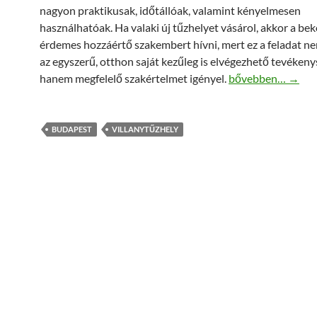
nagyon praktikusak, időtállóak, valamint kényelmesen
használhatóak. Ha valaki új tűzhelyet vásárol, akkor a be
érdemes hozzáértő szakembert hívni, mert ez a feladat ne
az egyszerű, otthon saját kezűleg is elvégezhető tevékeny
A villanytűzhely b
hanem megfelelő szakértelmet igényel.
bővebben…
→
BUDAPEST
VILLANYTŰZHELY