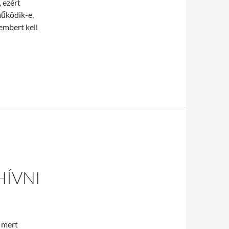
, ezért
működik-e,
embert kell
kell bízni
HÍVNI
, mert