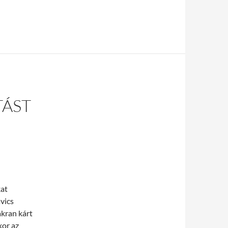
TÁST
kat
vics
akran kárt
kor az