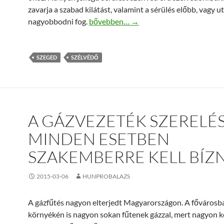
zavarja a szabad kilátást, valamint a sérülés előbb, vagy u
Ha a kavics felpattan, akkor a szélvédő j
nagyobbodni fog.
bővebben…
→
SZEGED
SZÉLVÉDŐ
A GÁZVEZETÉK SZERELÉ
MINDEN ESETBEN
SZAKEMBERRE KELL BÍZN
2015-03-06
HUNPROBALAZS
A gázfűtés nagyon elterjedt Magyarországon. A fővárosb
környékén is nagyon sokan fűtenek gázzal, mert nagyon 