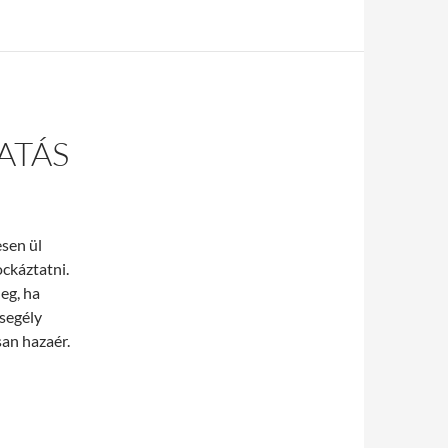
ATÁS
esen ül
ckáztatni.
eg, ha
rsegély
san hazaér.