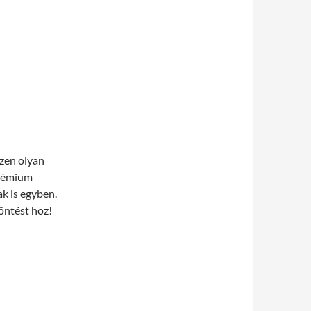
szen olyan
prémium
k is egyben.
döntést hoz!