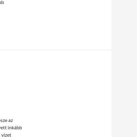
bb
en
sze az
yett inkább
 vizet