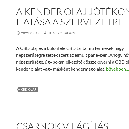
A KENDER OLAJ JÓTÉKO
HATÁSA A SZERVEZETRE
2022-05-19
HUNPROBALAZS
A CBD olaj és a különféle CBD tartalmú termékek nagy
népszerűségre tettek szert az elmúlt pár évben. Ahogy n
népszerűsége, úgy sokan elkezdték összekeverni a CBD ola
A kender ol
kender olajat vagy másként kendermagolajat.
bővebben
CBD OLAJ
CSARNOK VILÁGÍTÁS