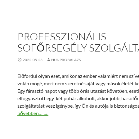
PROFESSZIONÁLIS
SOFŐRSEGÉLY SZOLGÁLT
2022-05-23
HUNPROBALAZS
Előfordul olyan eset, amikor az ember valamiért nem szív
volán mögé, mert nem szeretné saját vagy mások életét ko
Egy fárasztó napot vagy több órás utazást követően, esetl
elfogyasztott egy-két pohár alkoholt, akkor jobb, ha sofő
szolgáltatást vesz igénybe, így Ön és autója is biztonságo
Professzionális sofőrsegély szolgáltatás
bővebben…
→