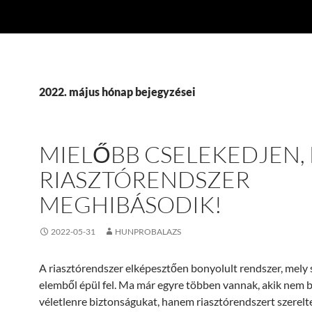
2022. május hónap bejegyzései
MIELŐBB CSELEKEDJEN, 
RIASZTÓRENDSZER
MEGHIBÁSODIK!
2022-05-31
HUNPROBALAZS
A riasztórendszer elképesztően bonyolult rendszer, mely
elemből épül fel. Ma már egyre többen vannak, akik nem b
véletlenre biztonságukat, hanem riasztórendszert szerelt