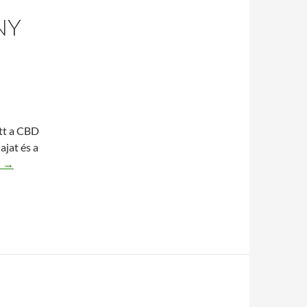
NY
őtt a CBD
jat és a
aj jótékony hatása a szervezetre
…
→