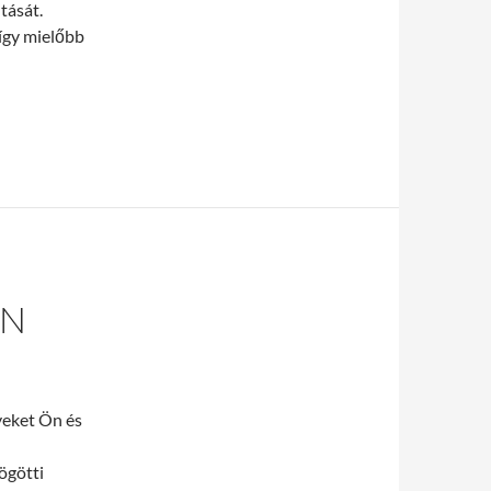
tását.
 így mielőbb
r meghibásodik!
EN
lyeket Ön és
mögötti