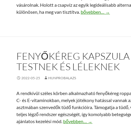
vásárolnak. Holott a csapvíz az egyik legideálisabb alterna
Wellnet asztali víztisztít
különösen, ha meg van tisztítva.
bővebben…
→
FENYŐKÉREG KAPSZULA
TESTNEK ÉS LÉLEKNEK
2022-05-25
HUNPROBALAZS
A rendkívül széles körben alkalmazható fenyőkéreg ropp
C- és E-vitaminokban, melyek jótékony hatással vannak a
asztmában szenvedők tüdő funkcióira. Támogatja a tüdő, 
teljes légző rendszer egészségét, így komolyabb betegsége
Fenyőkéreg kapszula testnek és l
ajánlatos kezelési mód.
bővebben…
→