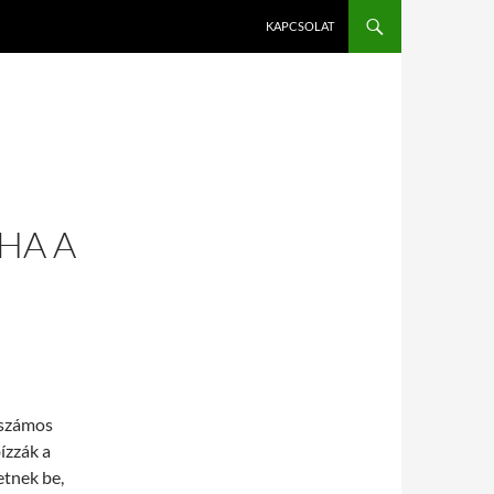
KAPCSOLAT
HA A
 számos
ízzák a
etnek be,