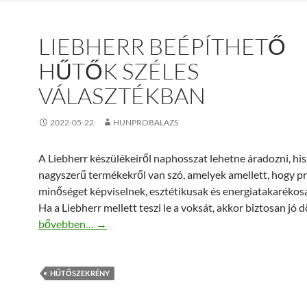
LIEBHERR BEÉPÍTHETŐ
HŰTŐK SZÉLES
VÁLASZTÉKBAN
2022-05-22
HUNPROBALAZS
A Liebherr készülékeiről naphosszat lehetne áradozni, hi
nagyszerű termékekről van szó, amelyek amellett, hogy 
minőséget képviselnek, esztétikusak és energiatakarékosa
Ha a Liebherr mellett teszi le a voksát, akkor biztosan jó 
Liebherr beépíthető hűtők széles választékban
bővebben…
→
HŰTŐSZEKRÉNY