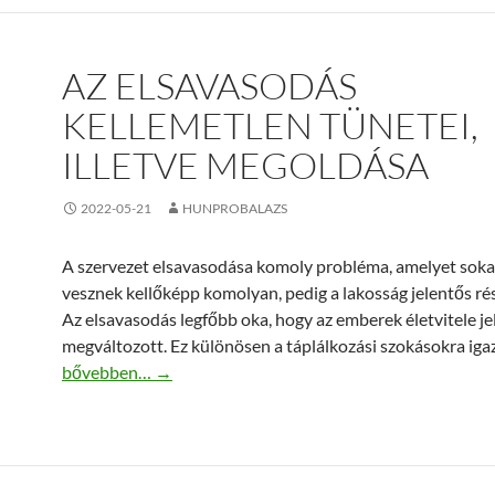
AZ ELSAVASODÁS
KELLEMETLEN TÜNETEI,
ILLETVE MEGOLDÁSA
2022-05-21
HUNPROBALAZS
A szervezet elsavasodása komoly probléma, amelyet sok
vesznek kellőképp komolyan, pedig a lakosság jelentős rész
Az elsavasodás legfőbb oka, hogy az emberek életvitele j
megváltozott. Ez különösen a táplálkozási szokásokra igaz
Az elsavasodás kellemetlen tünetei, illetve megoldása
bővebben…
→