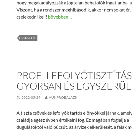
hogy megakadályozzák a jogtalan behatolók ingatlanba ju
Viszont, ha a rendszer meghibásodik, akkor nem sokat ér,
Mielőbb cselekedjen, ha a riasztórendsze
cselekedni kell!
bővebben…
→
RIASZTÓ
PROFI LEFOLYÓTISZTÍTÁS
GYORSAN ÉS EGYSZERŰ
2022-05-29
HUNPROBALAZS
A tiszta csövek és lefolyók tartós előnyökkel járnak, ame
családja egész évben értékelni fog. Ez magában foglalja a
dugulásoktól való búcsút, az árvizek elkerülését, a falak 