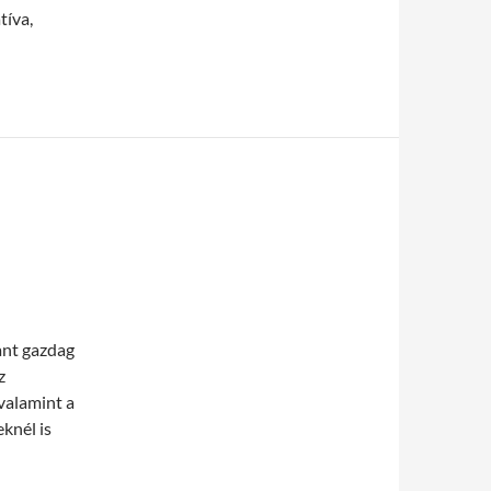
tíva,
ók széles választékban!
ant gazdag
z
valamint a
knél is
éleknek