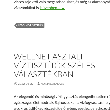
vicces zajoktól való megszabadulást, és még az alacsonya
Profi lefolyótisztítás gyorsan és egyszerű
vízszámlákat is.
bővebben…
→
LEFOLYÓTISZTÍTÁS
WELLNET ASZTALI
VÍZTISZTÍTÓK SZÉLES
VÁLASZTÉKBAN!
2022-05-27
HUNPROBALAZS
Az elegendő és minőségi vízfogyasztás elengedhetetlen ré
egészséges életmódnak. Sajnos sokan a vízfogyasztás hel
a cukros üdítőket részesítik előnyben, esetleg palackozott