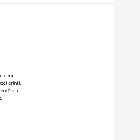
an nem
ét érinti.
elentősen
.