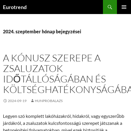
Kilépés
Keresés
Eurotrend
a
ELSŐDL
tartalomba
MENÜ
2024. szeptember hónap bejegyzései
A KÓNUSZ SZEREPE A
ZSALUZATOK
IDŐTÁLLÓSÁGÁBAN ÉS
KÖLTSÉGHATÉKONYSÁGÁB
2024-09-19
HUNPROBALAZS
Legyen szó komplett lakóházakról, hidakról, vagy egyszerűbb
járdákról, a zsaluzatok kulcsfontosságú szerepet játszanak a
betonépítési folyamatokban, mivel ezek biztosítják a