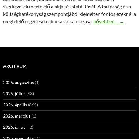
szerkezetek megfelelő alakját és stabilitását. A tartósság és a
költséghatékonyság szempontjából kiemelten fontos ezeknél a
A kónusz szerepe a z
megfelelő rögzítési technikák alkalmazása.
bővebben…
→
ARCHÍVUM
2026. augusztus
(1)
2026. július
(43)
2026. április
(865)
2026. március
(1)
2026. január
(2)
2025. november
(1)