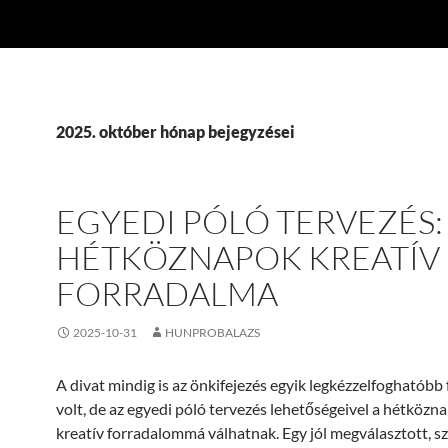
2025. október hónap bejegyzései
EGYEDI PÓLÓ TERVEZÉS:
HÉTKÖZNAPOK KREATÍV
FORRADALMA
2025-10-31
HUNPROBALAZS
A divat mindig is az önkifejezés egyik legkézzelfoghatóbb
volt, de az egyedi póló tervezés lehetőségeivel a hétközna
kreatív forradalommá válhatnak. Egy jól megválasztott, s