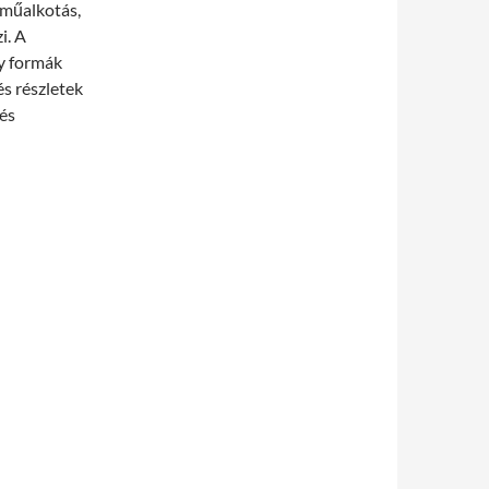
 műalkotás,
i. A
y formák
és részletek
 és
s: a hétköznapok kreatív forradalma