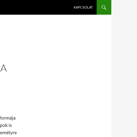
KAPCSOLAT
 A
 formája
pok is
zemélyre