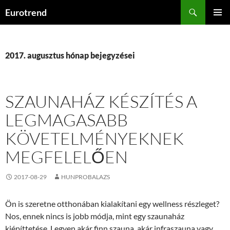
Kilépés
Keresés
Eurotrend
a
ELSŐDL
tartalomba
MENÜ
2017. augusztus hónap bejegyzései
SZAUNAHÁZ KÉSZÍTÉS A
LEGMAGASABB
KÖVETELMÉNYEKNEK
MEGFELELŐEN
2017-08-29
HUNPROBALAZS
Ön is szeretne otthonában kialakítani egy wellness részleget?
Nos, ennek nincs is jobb módja, mint egy szaunaház
kiépíttetése. Legyen akár finn szauna, akár infraszauna vagy