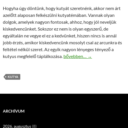
Hogyha úgy döntünk, hogy kutyát szeretnénk, akkor nem árt
azelőtt alaposan felkészülni kutyatémában. Vannak olyan
dolgok, amelyek nagyon fontosak, ahhoz, hogy jól neveljük
kiskedvencünket. Sokszor ez nem is olyan egyszerű, de
egyáltalán ne vegye el ez a kedvünket, hiszen nincs is annál
jobb érzés, amikor kiskedvencünk mosolyt csal az arcunkra és
feltétel nélkül szeret. Az egyik nagyon lényeges tényező a
A nedves kutyatáp nagyon fontos
kutyus megfelelő táplálkozása.
bővebben…
→
KUTYA
ARCHÍVUM
2026. augusztus
(8)