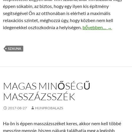
éppen sókabin, az biztos, hogy egy ilyen kis építmény
segítségével Ön az otthonában is elérheti a maximális
relaxációs szintet, méghozzá úgy, hogy közben nem kell
Szaunaház készítés a l
idegenekkel osztozkodnia a helyiségen.
bővebben…
→
SZAUNA
MAGAS MINŐSÉGŰ
MASSZÁZSSZÉK
2017-08-27
HUNPROBALAZS
Ha ön is éppen masszázsszéket keres, akkor nem kell többé
messzire mennie, hiszen nálunk találhatja meg a legjobb