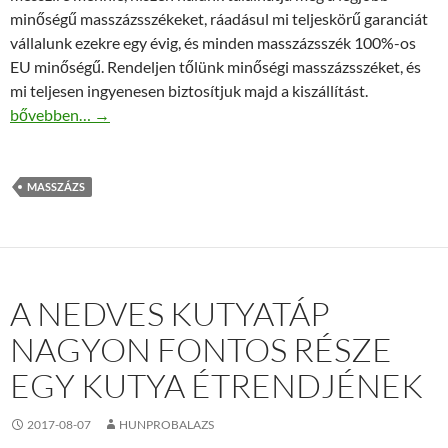
minőségű masszázsszékeket, ráadásul mi teljeskörű garanciát
vállalunk ezekre egy évig, és minden masszázsszék 100%-os
EU minőségű. Rendeljen tőlünk minőségi masszázsszéket, és
mi teljesen ingyenesen biztosítjuk majd a kiszállítást.
Magas minőségű masszázsszék
bővebben…
→
MASSZÁZS
A NEDVES KUTYATÁP
NAGYON FONTOS RÉSZE
EGY KUTYA ÉTRENDJÉNEK
2017-08-07
HUNPROBALAZS