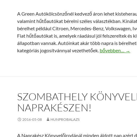
A Green Autókölcsönzőnél kedvező áron lehet kistehera
valamint hűtőautókat bérelni széles választékban. Kínál
bérelhet például Citroen, Mercedes-Benz, Volkswagen, Ive
Fiat hűtőautókat is, amelyek ráadásul jól felszereltek és k
állapotban vannak. Autóinkat akár több napra is bérelheti
www.greenautokol
kategóriás jogosítvánnyal vezethetőek.
bővebben…
→
SZOMBATHELY KÖNYVEL
NAPRAKÉSZEN!
2016-05-08
HUNPROBALAZS
A Naprakész Könyvelőirodánál minden áldott nap azért 