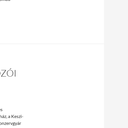
oderma kávé
ZÓI
es
áz, a Keszi-
konzervgyár