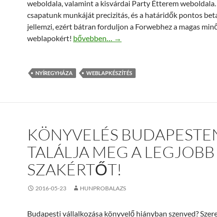
weboldala, valamint a kisvárdai Party Étterem weboldala.
csapatunk munkáját precizitás, és a határidők pontos bet
jellemzi, ezért bátran forduljon a Forwebhez a magas min
Weblap készítés Nyíregyháza vállalkozói s
weblapokért!
bővebben…
→
NYÍREGYHÁZA
WEBLAPKÉSZÍTÉS
KÖNYVELÉS BUDAPESTEN
TALÁLJA MEG A LEGJOBB
SZAKÉRTŐT!
2016-05-23
HUNPROBALAZS
Budapesti vállalkozása könyvelő hiányban szenved? Szer