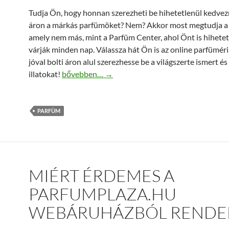
Tudja Ön, hogy honnan szerezheti be hihetetlenül kedv
áron a márkás parfümöket? Nem? Akkor most megtudja a 
amely nem más, mint a Parfüm Center, ahol Önt is hihetet
várják minden nap. Válassza hát Ön is az online parfüméri
jóval bolti áron alul szerezhesse be a világszerte ismert és
Honnan szerezhetünk jó áron jó parfümöt? Par
illatokat!
bővebben…
→
PARFÜM
MIÉRT ÉRDEMES A
PARFUMPLAZA.HU
WEBÁRUHÁZBÓL RENDEL