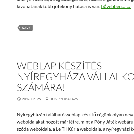
Egészséges gan
kivonatának több jótékony hatása is van.
bővebben…
→
KÁVÉ
WEBLAP KÉSZÍTÉS
NYÍREGYHÁZA VÁLLALKO
SZÁMÁRA!
2016-05-25
HUNPROBALAZS
Nyíregyházán található weblap készítő cégünk olyan nev
weboldalakat hozott már létre, mint a Póny Játék webáruh
szóda weboldala, a Le Til Kúria weboldala, a nyíregyházi 