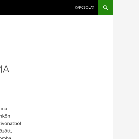
KAPCSOLAT
MA
rma
ünkön
kivonatból
özött,
 gomba