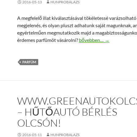
2016-05-13
HUNPROBALAZS
A megfelelő illat kiválasztásával tökéletessé varázsolható
megjelenés, és olyan pluszt adhatunk saját magunknak, a
egyértelműen megmutatkozik majd a magabiztosságunko
Miért érdemes a parfumplaz
érdemes parfümöt vásárolni?
bővebben…
→
PARFÜM
WWW.GREENAUTOKOLC
– HŰTŐAUTÓ BÉRLÉS
OLCSÓN!
2016-05-11
HUNPROBALAZS