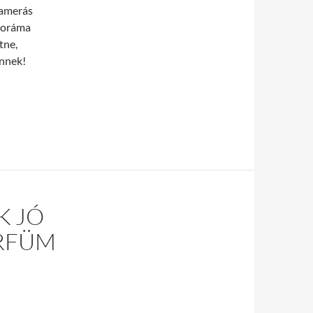
kamerás
anoráma
tne,
önnek!
K JÓ
ARFÜM