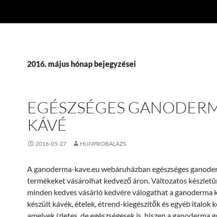
2016. május hónap bejegyzései
EGÉSZSÉGES GANODER
KÁVÉ
2016-05-27
HUNPROBALAZS
A ganoderma-kave.eu webáruházban egészséges ganode
termékeket vásárolhat kedvező áron. Változatos készlet
minden kedves vásárló kedvére válogathat a ganoderma 
készült kávék, ételek, étrend-kiegészítők és egyéb italok k
amelyek ízletes, de egészségesek is, hiszen a ganoderma