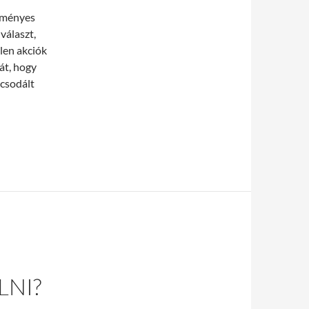
ezményes
választ,
len akciók
át, hogy
 csodált
füm Center!
NI?