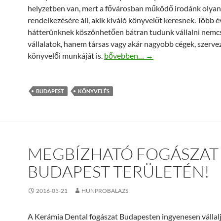
helyzetben van, mert a fővárosban működő irodánk olyan
rendelkezésére áll, akik kiváló könyvelőt keresnek. Több 
hátterünknek köszönhetően bátran tudunk vállalni nemc
vállalatok, hanem társas vagy akár nagyobb cégek, szerve
Könyvelés Budapesten – találja meg
könyvelői munkáját is.
bővebben…
→
BUDAPEST
KÖNYVELÉS
MEGBÍZHATÓ FOGÁSZAT
BUDAPEST TERÜLETÉN!
2016-05-21
HUNPROBALAZS
A Kerámia Dental fogászat Budapesten ingyenesen vállalj