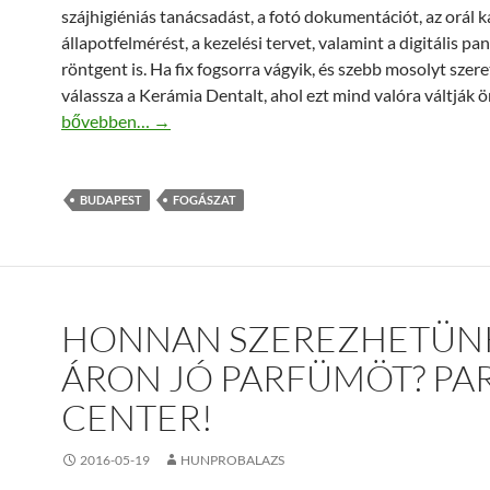
szájhigiéniás tanácsadást, a fotó dokumentációt, az orál 
állapotfelmérést, a kezelési tervet, valamint a digitális p
röntgent is. Ha fix fogsorra vágyik, és szebb mosolyt szere
válassza a Kerámia Dentalt, ahol ezt mind valóra váltják 
Megbízható fogászat Budapest területén!
bővebben…
→
BUDAPEST
FOGÁSZAT
HONNAN SZEREZHETÜN
ÁRON JÓ PARFÜMÖT? P
CENTER!
2016-05-19
HUNPROBALAZS