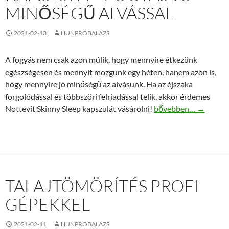
MINŐSÉGŰ ALVÁSSAL
2021-02-13
HUNPROBALAZS
A fogyás nem csak azon múlik, hogy mennyire étkezünk
egészségesen és mennyit mozgunk egy héten, hanem azon is,
hogy mennyire jó minőségű az alvásunk. Ha az éjszaka
forgolódással és többszöri felriadással telik, akkor érdemes
Nottevit Skinny Sleep
Nottevit Skinny Sleep kapszulát vásárolni!
bővebben…
→
TALAJTÖMÖRÍTÉS PROFI
GÉPEKKEL
2021-02-11
HUNPROBALAZS