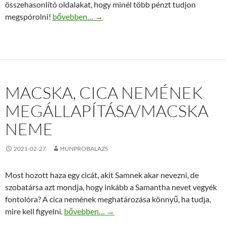
összehasonlító oldalakat, hogy minél több pénzt tudjon
Melegítő rendszer eszközeinek vásárlása online
megspórolni!
bővebben…
→
MACSKA, CICA NEMÉNEK
MEGÁLLAPÍTÁSA/MACSKA
NEME
2021-02-27
HUNPROBALAZS
Most hozott haza egy cicát, akit Samnek akar nevezni, de
szobatársa azt mondja, hogy inkább a Samantha nevet vegyék
fontolóra? A cica nemének meghatározása könnyű, ha tudja,
Macska, cica nemének megállapítása/macska 
mire kell figyelni.
bővebben…
→