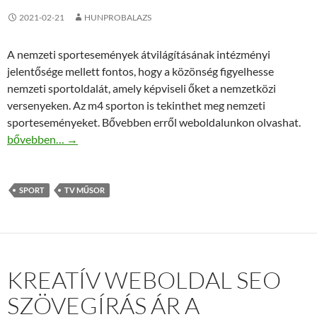
2021-02-21
HUNPROBALAZS
A nemzeti sportesemények átvilágításának intézményi
jelentősége mellett fontos, hogy a közönség figyelhesse
nemzeti sportoldalát, amely képviseli őket a nemzetközi
versenyeken. Az m4 sporton is tekinthet meg nemzeti
sporteseményeket. Bővebben erről weboldalunkon olvashat.
M4 sport online műsor
bővebben…
→
SPORT
TV MŰSOR
KREATÍV WEBOLDAL SEO
SZÖVEGÍRÁS ÁR A