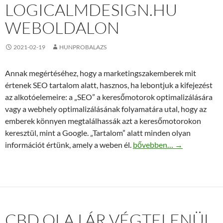
LOGICALMDESIGN.HU
WEBOLDALON
2021-02-19
HUNPROBALAZS
Annak megértéséhez, hogy a marketingszakemberek mit
értenek SEO tartalom alatt, hasznos, ha lebontjuk a kifejezést
az alkotóelemeire: a „SEO” a keresőmotorok optimalizálására
vagy a webhely optimalizálásának folyamatára utal, hogy az
emberek könnyen megtalálhassák azt a keresőmotorokon
keresztül, mint a Google. „Tartalom” alatt minden olyan
Kreatív weboldal SEO szöv
információt értünk, amely a weben él.
bővebben…
→
CBD OLAJ ÁR VÉGTELENÜL