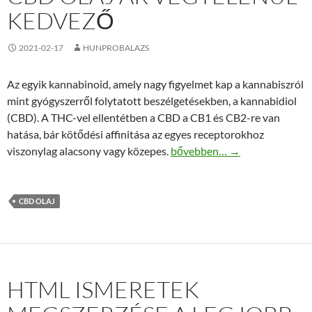
KEDVEZŐ
2021-02-17
HUNPROBALAZS
Az egyik kannabinoid, amely nagy figyelmet kap a kannabiszról
mint gyógyszerről folytatott beszélgetésekben, a kannabidiol
(CBD). A THC-vel ellentétben a CBD a CB1 és CB2-re van
hatása, bár kötődési affinitása az egyes receptorokhoz
CBD olaj ár végtelenül kedve
viszonylag alacsony vagy közepes.
bővebben…
→
CBD OLAJ
HTML ISMERETEK