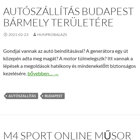
AUTÓSZÁLLÍTÁS BUDAPEST
BÁRMELY TERÜLETÉRE
2021-02-23
HUNPROBALAZS
Gondjai vannak az autó beindításával? A generátora egy út
közepén adta meg magát? A motor túlmelegszik? Itt vannak a
lépések a megoldások hatékony és mindenekelőtt biztonságos
Autószállítás Budapest bármely területére
kezelésére.
bővebben…
→
AUTÓSZÁLLÍTÁS
BUDAPEST
M4 SPORT ONLINE MŰSOR