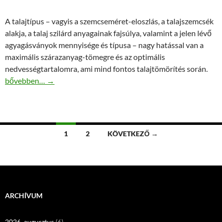
A talajtípus – vagyis a szemcseméret-eloszlás, a talajszemcsék
alakja, a talaj szilárd anyagainak fajsúlya, valamint a jelen lévő
agyagásványok mennyisége és típusa – nagy hatással van a
maximális szárazanyag-tömegre és az optimális
nedvességtartalomra, ami mind fontos talajtömörítés során.
Talajtömörítés profi gépekkel
bővebben…
→
Bejegyzések
1
2
KÖVETKEZŐ →
navigációja
ARCHÍVUM
2026. augusztus
(6)