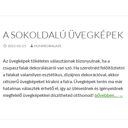
A SOKOLDALÚ ÜVEGKÉPEK
2021-02-25
HUNPROBALAZS
Az üvegképek tökéletes választásnak bizonyulnak, ha a
csupasz falak dekorálásáról van szó. Ha szeretnéd felöltöztetni
a falakat valamilyen esztétikus, dizájnos dekorációval, akkor
célszerű üvegképeket kirakni a falra. Üvegképek terén ma már
hatalmas választék érhető el, így az ízléseidnek és igényeidnek
A sokoldalú üve
megfelelő üvegképekkel díszítheted otthonod!
bővebben…
→