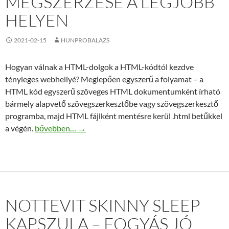
MEGSZERZÉSE A LEGJOBB
HELYEN
2021-02-15
HUNPROBALAZS
Hogyan válnak a HTML-dolgok a HTML-kódtól kezdve
tényleges webhellyé? Meglepően egyszerű a folyamat – a
HTML kód egyszerű szöveges HTML dokumentumként írható
bármely alapvető szövegszerkesztőbe vagy szövegszerkesztő
programba, majd HTML fájlként mentésre kerül .html betűkkel
Html ismeretek megszerzése a legjobb helyen
a végén.
bővebben…
→
NOTTEVIT SKINNY SLEEP
KAPSZULA – FOGYÁS JÓ