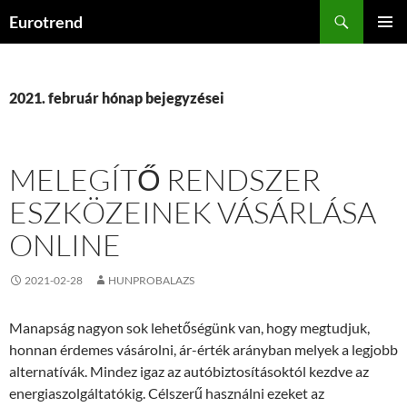
Kilépés
Keresés
Eurotrend
a
ELSŐDL
tartalomba
MENÜ
2021. február hónap bejegyzései
MELEGÍTŐ RENDSZER
ESZKÖZEINEK VÁSÁRLÁSA
ONLINE
2021-02-28
HUNPROBALAZS
Manapság nagyon sok lehetőségünk van, hogy megtudjuk,
honnan érdemes vásárolni, ár-érték arányban melyek a legjobb
alternatívák. Mindez igaz az autóbiztosításoktól kezdve az
energiaszolgáltatókig. Célszerű használni ezeket az