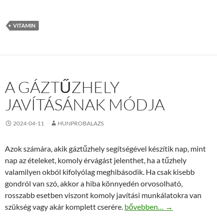
VITAMIN
A GÁZTŰZHELY
JAVÍTÁSÁNAK MÓDJA
2024-04-11
HUNPROBALAZS
Azok számára, akik gáztűzhely segítségével készítik nap, mint
nap az ételeket, komoly érvágást jelenthet, ha a tűzhely
valamilyen okból kifolyólag meghibásodik. Ha csak kisebb
gondról van szó, akkor a hiba könnyedén orvosolható,
rosszabb esetben viszont komoly javítási munkálatokra van
A gáztűzhely javításának m
szükség vagy akár komplett cserére.
bővebben…
→