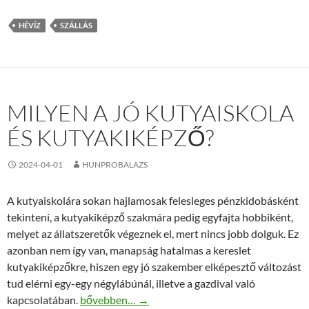
HÉVÍZ
SZÁLLÁS
MILYEN A JÓ KUTYAISKOLA
ÉS KUTYAKIKÉPZŐ?
2024-04-01
HUNPROBALAZS
A kutyaiskolára sokan hajlamosak felesleges pénzkidobásként
tekinteni, a kutyakiképző szakmára pedig egyfajta hobbiként,
melyet az állatszeretők végeznek el, mert nincs jobb dolguk. Ez
azonban nem így van, manapság hatalmas a kereslet
kutyakiképzőkre, hiszen egy jó szakember elképesztő változást
tud elérni egy-egy négylábúnál, illetve a gazdival való
Milyen a jó kutyaiskola és kutyakiképző?
kapcsolatában.
bővebben…
→