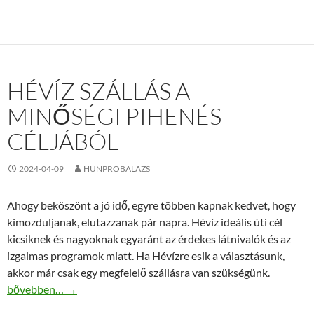
HÉVÍZ SZÁLLÁS A
MINŐSÉGI PIHENÉS
CÉLJÁBÓL
2024-04-09
HUNPROBALAZS
Ahogy beköszönt a jó idő, egyre többen kapnak kedvet, hogy
kimozduljanak, elutazzanak pár napra. Hévíz ideális úti cél
kicsiknek és nagyoknak egyaránt az érdekes látnivalók és az
izgalmas programok miatt. Ha Hévízre esik a választásunk,
akkor már csak egy megfelelő szállásra van szükségünk.
Hévíz szállás a minőségi pihenés céljából
bővebben…
→