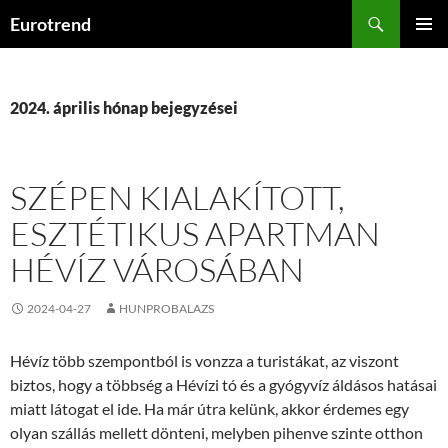
Kilépés
Keresés
Eurotrend
a
ELSŐDL
tartalomba
MENÜ
2024. április hónap bejegyzései
SZÉPEN KIALAKÍTOTT,
ESZTÉTIKUS APARTMAN
HÉVÍZ VÁROSÁBAN
2024-04-27
HUNPROBALAZS
Hévíz több szempontból is vonzza a turistákat, az viszont
biztos, hogy a többség a Hévízi tó és a gyógyvíz áldásos hatásai
miatt látogat el ide. Ha már útra kelünk, akkor érdemes egy
olyan szállás mellett dönteni, melyben pihenve szinte otthon