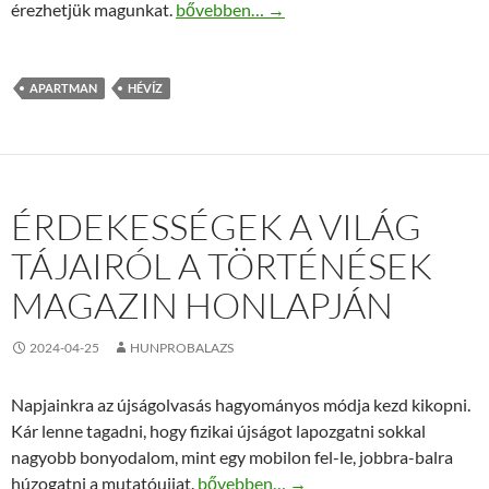
Szépen kialakított, esztétikus apartman H
érezhetjük magunkat.
bővebben…
→
APARTMAN
HÉVÍZ
ÉRDEKESSÉGEK A VILÁG
TÁJAIRÓL A TÖRTÉNÉSEK
MAGAZIN HONLAPJÁN
2024-04-25
HUNPROBALAZS
Napjainkra az újságolvasás hagyományos módja kezd kikopni.
Kár lenne tagadni, hogy fizikai újságot lapozgatni sokkal
nagyobb bonyodalom, mint egy mobilon fel-le, jobbra-balra
Érdekességek a világ tájairól a Történ
húzogatni a mutatóujjat.
bővebben…
→