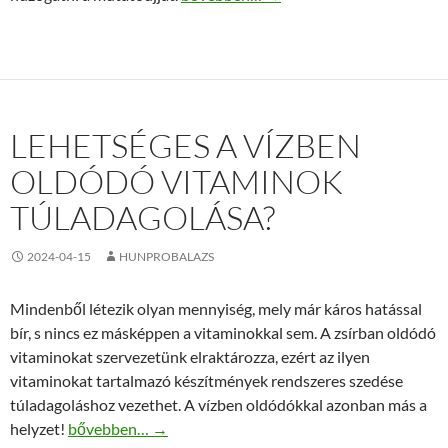
LEHETSÉGES A VÍZBEN
OLDÓDÓ VITAMINOK
TÚLADAGOLÁSA?
2024-04-15
HUNPROBALAZS
Mindenből létezik olyan mennyiség, mely már káros hatással
bír, s nincs ez másképpen a vitaminokkal sem. A zsírban oldódó
vitaminokat szervezetünk elraktározza, ezért az ilyen
vitaminokat tartalmazó készítmények rendszeres szedése
túladagoláshoz vezethet. A vízben oldódókkal azonban más a
Lehetséges a vízben oldódó vitaminok túladagolása?
helyzet!
bővebben…
→