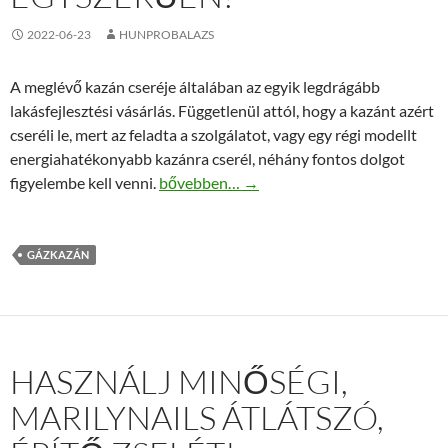
2022-06-23
HUNPROBALAZS
A meglévő kazán cseréje általában az egyik legdrágább
lakásfejlesztési vásárlás. Függetlenül attól, hogy a kazánt azért
cseréli le, mert az feladta a szolgálatot, vagy egy régi modellt
energiahatékonyabb kazánra cserél, néhány fontos dolgot
Megbízható gázkazán online beszerzése e
figyelembe kell venni.
bővebben…
→
GÁZKAZÁN
HASZNÁLJ MINŐSÉGI,
MARILYNAILS ÁTLÁTSZÓ,