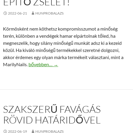
ÉPÍTŐ ZSELÉT!
2022-06-21
HUNPROBALAZS
Körmösként nem köthetsz kompromisszumot a minőség
terén, különben a vendégek hamar elpártolnak tőled, ha
megneszelik, hogy silány minőségű munkát adsz ki a kezeid
közül. Ha kiváló minőségű termékekkel szeretné dolgozni,
akkor érdemes egy olyan márka termékeit választani, mint a
Használj minőségi, MarilyNails átlátszó, építő zselét
MarilyNails.
bővebben…
→
SZAKSZERŰ FAVÁGÁS
RÖVID HATÁRIDŐVEL
2022-06-19
HUNPROBALAZS