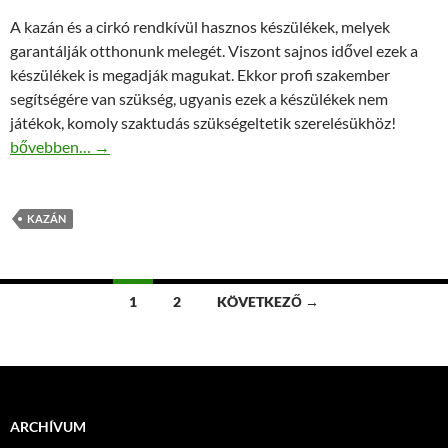
A kazán és a cirkó rendkívül hasznos készülékek, melyek
garantálják otthonunk melegét. Viszont sajnos idővel ezek a
készülékek is megadják magukat. Ekkor profi szakember
segítségére van szükség, ugyanis ezek a készülékek nem
játékok, komoly szaktudás szükségeltetik szerelésükhöz!
Bízza a kazán, cirkó javítását szakemberre!
bővebben…
→
KAZÁN
Bejegyzések
1
2
KÖVETKEZŐ →
navigációja
ARCHÍVUM