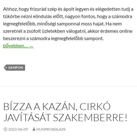
Ahhoz, hogy frizurád szép és ápolt legyen és elégedetten tudj a
tükörbe nézni elindulás előtt, nagyon fontos, hogy a számodra
legmegfelelőbb, minőségi samponnal moss hajat. Ha nem
szeretnél a zsúfolt üzletekben válogatni, akkor érdemes online
beszerezni a számodra legmegfelelőbb sampont.
Válaszd a hajadnak leginkább megfelelő sampont!
bővebben…
→
SAMPON
BÍZZA A KAZÁN, CIRKÓ
JAVÍTÁSÁT SZAKEMBERRE!
2022-06-09
HUNPROBALAZS