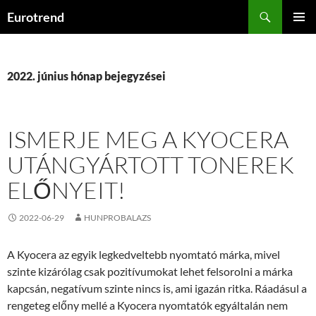
Kilépés
Keresés
Eurotrend
a
ELSŐDL
tartalomba
MENÜ
2022. június hónap bejegyzései
ISMERJE MEG A KYOCERA
UTÁNGYÁRTOTT TONEREK
ELŐNYEIT!
2022-06-29
HUNPROBALAZS
A Kyocera az egyik legkedveltebb nyomtató márka, mivel
szinte kizárólag csak pozitívumokat lehet felsorolni a márka
kapcsán, negatívum szinte nincs is, ami igazán ritka. Ráadásul a
rengeteg előny mellé a Kyocera nyomtatók egyáltalán nem