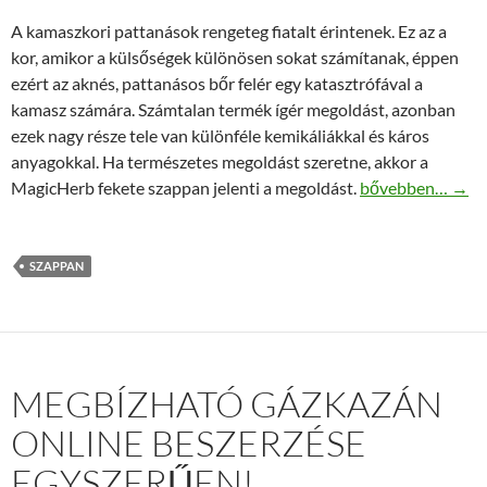
A kamaszkori pattanások rengeteg fiatalt érintenek. Ez az a
kor, amikor a külsőségek különösen sokat számítanak, éppen
ezért az aknés, pattanásos bőr felér egy katasztrófával a
kamasz számára. Számtalan termék ígér megoldást, azonban
ezek nagy része tele van különféle kemikáliákkal és káros
anyagokkal. Ha természetes megoldást szeretne, akkor a
Fekete szappan s
MagicHerb fekete szappan jelenti a megoldást.
bővebben…
→
SZAPPAN
MEGBÍZHATÓ GÁZKAZÁN
ONLINE BESZERZÉSE
EGYSZERŰEN!