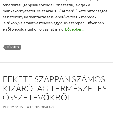
teherbírású gépjeink sokoldalúbbá teszik, javítják a
munkakörnyezetet, és az akár 1,5″ átmérőjű kefe biztonságos
és hatékony karbantartását is lehetővé teszik meredek
lejtőkön, valamint veszélyes vagy durva terepen. Bővebben
Távirányítós fűnyíró rendel
erről weboldalunkon olvashat majd.
bővebben…
→
FŰNYÍRÓ
FEKETE SZAPPAN SZÁMOS
KIZÁRÓLAG TERMÉSZETES
ÖSSZETEVŐKBŐL
2022-06-25
HUNPROBALAZS