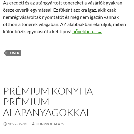
Az eredeti és az utángyártott tonereket a vásárlók gyakran
összekeverik egymással. Ez főként azokra igaz, akik csak
nemrég vásároltak nyomtatót és még nem igazán vannak
otthon a tonerek világában. AZ alábbiakban eláruljuk, miben
Az utángyártott és az eredeti
különbözik egymástól a két típus!
bővebben…
→
TONER
PRÉMIUM KONYHA
PRÉMIUM
ALAPANYAGOKKAL
2022-06-13
HUNPROBALAZS