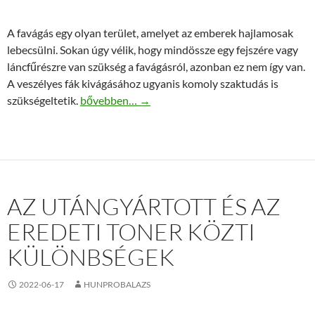
A favágás egy olyan terület, amelyet az emberek hajlamosak
lebecsülni. Sokan úgy vélik, hogy mindössze egy fejszére vagy
láncfűrészre van szükség a favágásról, azonban ez nem így van.
A veszélyes fák kivágásához ugyanis komoly szaktudás is
Szakszerű favágás rövid határidővel
szükségeltetik.
bővebben…
→
AZ UTÁNGYÁRTOTT ÉS AZ
EREDETI TONER KÖZTI
KÜLÖNBSÉGEK
2022-06-17
HUNPROBALAZS