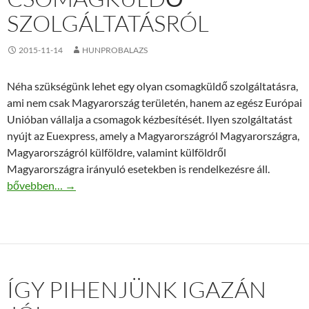
SZOLGÁLTATÁSRÓL
2015-11-14
HUNPROBALAZS
Néha szükségünk lehet egy olyan csomagküldő szolgáltatásra,
ami nem csak Magyarország területén, hanem az egész Európai
Unióban vállalja a csomagok kézbesítését. Ilyen szolgáltatást
nyújt az Euexpress, amely a Magyarországról Magyarországra,
Magyarországról külföldre, valamint külföldről
Magyarországra irányuló esetekben is rendelkezésre áll.
Ezt kell tudni a csomagküldő szolgáltatásról
bővebben…
→
ÍGY PIHENJÜNK IGAZÁN