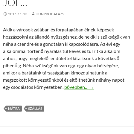
JÓL…
2015-11-13
HUNPROBALAZS
Akik a városok zajában és forgatagában élnek, képesek
hozzászokni az állandó nyüzsgéshez, de nekik is szükségük van
néha a csendre és a gondtalan kikapcsolódásra. Az évi egy
alkalommal történő nyaralás túl kevés és túl ritka alkalom
ahhoz, hogy megfelelő lendülettel kitartsunk a következő
pihenőig. Néha szükségünk van egy-egy olyan hétvégére,
amikor a barátaink társaságában kimozdulhatunk a
megszokott környezetünkből és eltölthetünk néhány napot
Így pihenjünk igazán jól…
egy csodálatos környezetben.
bővebben…
→
MÁTRA
SZÁLLÁS