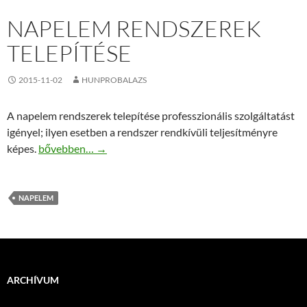
NAPELEM RENDSZEREK
TELEPÍTÉSE
2015-11-02
HUNPROBALAZS
A napelem rendszerek telepítése professzionális szolgáltatást
igényel; ilyen esetben a rendszer rendkívüli teljesítményre
Napelem rendszerek telepítése
képes.
bővebben…
→
NAPELEM
ARCHÍVUM