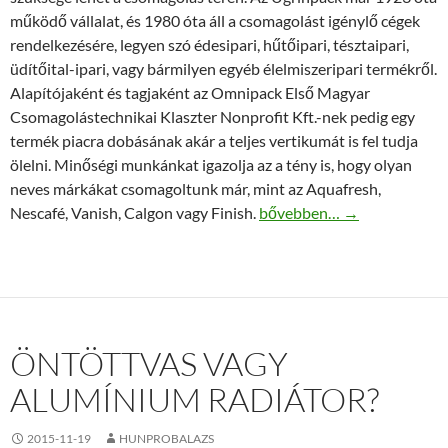
működő vállalat, és 1980 óta áll a csomagolást igénylő cégek
rendelkezésére, legyen szó édesipari, hűtőipari, tésztaipari,
üdítőital-ipari, vagy bármilyen egyéb élelmiszeripari termékről.
Alapítójaként és tagjaként az Omnipack Első Magyar
Csomagolástechnikai Klaszter Nonprofit Kft.-nek pedig egy
termék piacra dobásának akár a teljes vertikumát is fel tudja
ölelni. Minőségi munkánkat igazolja az a tény is, hogy olyan
neves márkákat csomagoltunk már, mint az Aquafresh,
Ugrinpack – minőségi csoma
Nescafé, Vanish, Calgon vagy Finish.
bővebben…
→
ÖNTÖTTVAS VAGY
ALUMÍNIUM RADIÁTOR?
2015-11-19
HUNPROBALAZS