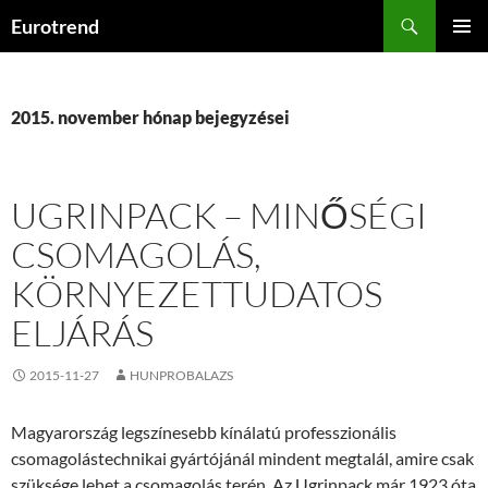
Kilépés
Keresés
Eurotrend
a
ELSŐDL
tartalomba
MENÜ
2015. november hónap bejegyzései
UGRINPACK – MINŐSÉGI
CSOMAGOLÁS,
KÖRNYEZETTUDATOS
ELJÁRÁS
2015-11-27
HUNPROBALAZS
Magyarország legszínesebb kínálatú professzionális
csomagolástechnikai gyártójánál mindent megtalál, amire csak
szüksége lehet a csomagolás terén. Az Ugrinpack már 1923 óta