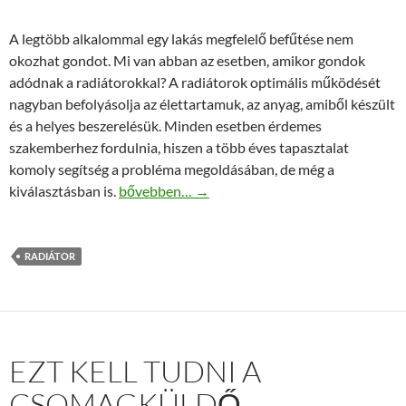
A legtöbb alkalommal egy lakás megfelelő befűtése nem
okozhat gondot. Mi van abban az esetben, amikor gondok
adódnak a radiátorokkal? A radiátorok optimális működését
nagyban befolyásolja az élettartamuk, az anyag, amiből készült
és a helyes beszerelésük. Minden esetben érdemes
szakemberhez fordulnia, hiszen a több éves tapasztalat
komoly segítség a probléma megoldásában, de még a
Öntöttvas vagy alumínium radiátor?
kiválasztásban is.
bővebben…
→
RADIÁTOR
EZT KELL TUDNI A
CSOMAGKÜLDŐ