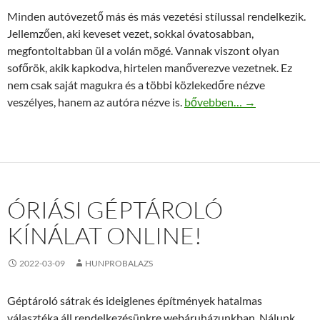
Minden autóvezető más és más vezetési stílussal rendelkezik.
Jellemzően, aki keveset vezet, sokkal óvatosabban,
megfontoltabban ül a volán mögé. Vannak viszont olyan
sofőrök, akik kapkodva, hirtelen manőverezve vezetnek. Ez
nem csak saját magukra és a többi közlekedőre nézve
Ezek az alkatrészek mennek
veszélyes, hanem az autóra nézve is.
bővebben…
→
ÓRIÁSI GÉPTÁROLÓ
KÍNÁLAT ONLINE!
2022-03-09
HUNPROBALAZS
Géptároló sátrak és ideiglenes építmények hatalmas
választéka áll rendelkezésünkre webáruházunkban. Nálunk