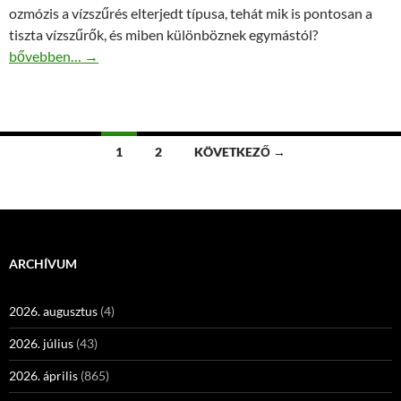
ozmózis a vízszűrés elterjedt típusa, tehát mik is pontosan a
tiszta vízszűrők, és miben különböznek egymástól?
Minőségi ivóvíz szűrő megvásárolható az interneten is!
bővebben…
→
Bejegyzések
1
2
KÖVETKEZŐ →
navigációja
ARCHÍVUM
2026. augusztus
(4)
2026. július
(43)
2026. április
(865)