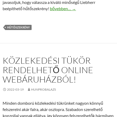
javasoljuk, hogy válassza a kiváló minőségű Liebherr
Miért érdemes Liebherr hűtőszekrény
beépíthető hűtőszekrény!
bővebben…
→
HŰTŐSZEKRÉNY
KÖZLEKEDÉSI TÜKÖR
RENDELHETŐ ONLINE
WEBÁRUHÁZBÓL!
2022-03-19
HUNPROBALAZS
Minden domború közlekedési tükrünket nagyon könnyű
felszerelni akár falra, akár oszlopra. Szabadon szerelhető
konzollal vannak ellátva, így könnyen felszerelhetők bármilyen