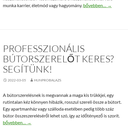
Etetőkocsi kínálat várj
munka karrier, életmód vagy hagyomány.
bővebben…
→
PROFESSZIONÁLIS
BÚTORSZERELŐT KERES?
SEGÍTÜNK!
2022-03-05
HUNPROBALAZS
A bútorszerelésnek is megvannak a maga kis trükkjei, egy
rutintalan kéz könnyen hibázik, rosszul szereli össze a bútort.
Egy apartmanház vagy szálloda esetében pedig több száz
bútor összeszereléséről lehet szó, így az időtényező is szorít.
Professzionális bútorszerelőt keres? Segítünk!
bővebben…
→