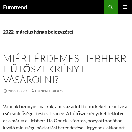
Kilépés
Keresés
Eurotrend
a
ELSŐDL
tartalomba
MENÜ
2022. március hónap bejegyzései
MIÉRT ÉRDEMES LIEBHERR
HŰTŐSZEKRÉNYT
VÁSÁROLNI?
2022-03-29
HUNPROBALAZS
Vannak bizonyos márkák, amik az adott termékeket tekintve a
csúcsminőséget testesítik meg. A hűtőszekrényeket tekintve
ez a márka a Liebherr. Ha Önnek is fontos, hogy otthonában
kiváló minőségű háztartási berendezések legyenek, akkor azt