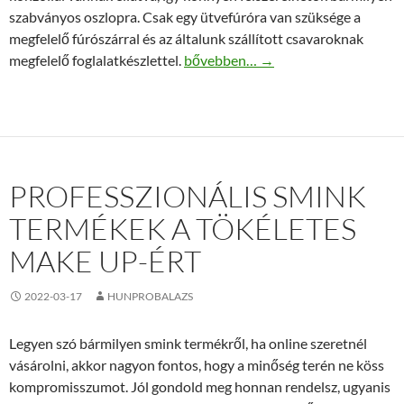
szabványos oszlopra. Csak egy ütvefúróra van szüksége a
megfelelő fúrószárral és az általunk szállított csavaroknak
Közlekedési tükör rendelhető onli
megfelelő foglalatkészlettel.
bővebben…
→
PROFESSZIONÁLIS SMINK
TERMÉKEK A TÖKÉLETES
MAKE UP-ÉRT
2022-03-17
HUNPROBALAZS
Legyen szó bármilyen smink termékről, ha online szeretnél
vásárolni, akkor nagyon fontos, hogy a minőség terén ne köss
kompromisszumot. Jól gondold meg honnan rendelsz, ugyanis