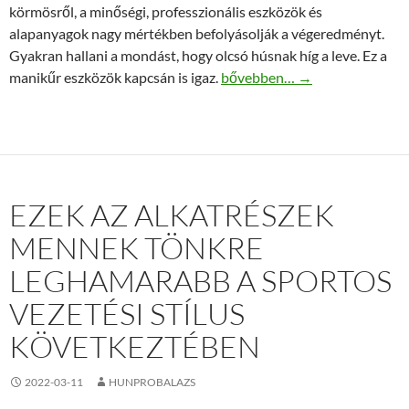
körmösről, a minőségi, professzionális eszközök és
alapanyagok nagy mértékben befolyásolják a végeredményt.
Gyakran hallani a mondást, hogy olcsó húsnak híg a leve. Ez a
Csodás manikűr a MarilyNails d
manikűr eszközök kapcsán is igaz.
bővebben…
→
EZEK AZ ALKATRÉSZEK
MENNEK TÖNKRE
LEGHAMARABB A SPORTOS
VEZETÉSI STÍLUS
KÖVETKEZTÉBEN
2022-03-11
HUNPROBALAZS