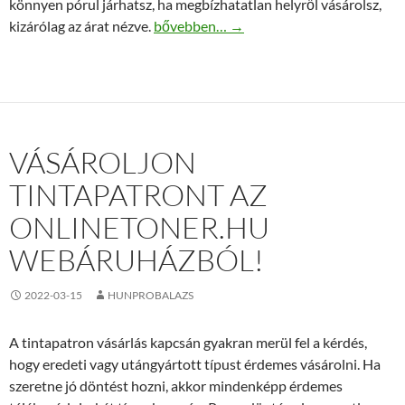
könnyen pórul járhatsz, ha megbízhatatlan helyről vásárolsz,
Professzionális smink termékek a tökéle
kizárólag az árat nézve.
bővebben…
→
VÁSÁROLJON
TINTAPATRONT AZ
ONLINETONER.HU
WEBÁRUHÁZBÓL!
2022-03-15
HUNPROBALAZS
A tintapatron vásárlás kapcsán gyakran merül fel a kérdés,
hogy eredeti vagy utángyártott típust érdemes vásárolni. Ha
szeretne jó döntést hozni, akkor mindenképp érdemes