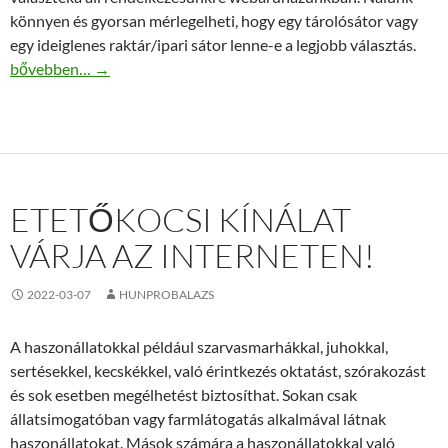
könnyen és gyorsan mérlegelheti, hogy egy tárolósátor vagy
egy ideiglenes raktár/ipari sátor lenne-e a legjobb választás.
Óriási géptároló kínálat online!
bővebben…
→
ETETŐKOCSI KÍNÁLAT
VÁRJA AZ INTERNETEN!
2022-03-07
HUNPROBALAZS
A haszonállatokkal például szarvasmarhákkal, juhokkal,
sertésekkel, kecskékkel, való érintkezés oktatást, szórakozást
és sok esetben megélhetést biztosíthat. Sokan csak
állatsimogatóban vagy farmlátogatás alkalmával látnak
haszonállatokat. Mások számára a haszonállatokkal való