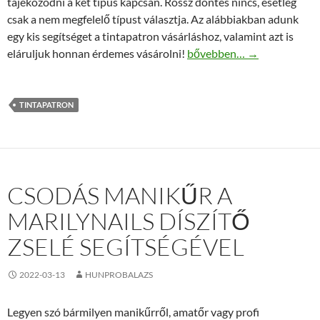
tájékozódni a két típus kapcsán. Rossz döntés nincs, esetleg
csak a nem megfelelő típust választja. Az alábbiakban adunk
egy kis segítséget a tintapatron vásárláshoz, valamint azt is
Vásároljon tintapatront az
eláruljuk honnan érdemes vásárolni!
bővebben…
→
TINTAPATRON
CSODÁS MANIKŰR A
MARILYNAILS DÍSZÍTŐ
ZSELÉ SEGÍTSÉGÉVEL
2022-03-13
HUNPROBALAZS
Legyen szó bármilyen manikűrről, amatőr vagy profi