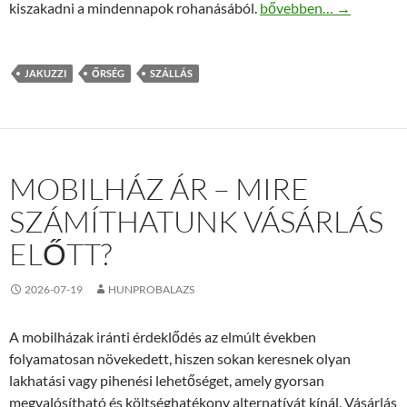
Jakuzzis őrségi szállás 
kiszakadni a mindennapok rohanásából.
bővebben…
→
JAKUZZI
ŐRSÉG
SZÁLLÁS
MOBILHÁZ ÁR – MIRE
SZÁMÍTHATUNK VÁSÁRLÁS
ELŐTT?
2026-07-19
HUNPROBALAZS
A mobilházak iránti érdeklődés az elmúlt években
folyamatosan növekedett, hiszen sokan keresnek olyan
lakhatási vagy pihenési lehetőséget, amely gyorsan
megvalósítható és költséghatékony alternatívát kínál. Vásárlás