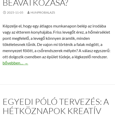
BEAVATKOZÁSA?
2025-11-05
HUNPROBALAZS
Képzelje el, hogy egy átlagos munkanapon belép az irodába
vagy az étterem konyhájába. Friss levegőt érez, a hőmérséklet
pont megfelelő, a levegő könnyen áramlik, minden
tökéletesnek tűnik. De vajon mi történik a falak mögött, a
mennyezet fölött, a csőrendszerek mélyén? A válasz egyszerű:
ott dolgozik csendben az épület tüdeje, a légkezelő rendszer.
Miért kiemelten fontos a légkezelő karbantartó rendszeres bea
bővebben…
→
EGYEDI PÓLÓ TERVEZÉS: A
HÉTKÖZNAPOK KREATÍV