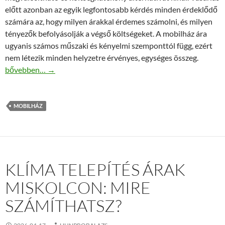
előtt azonban az egyik legfontosabb kérdés minden érdeklődő
számára az, hogy milyen árakkal érdemes számolni, és milyen
tényezők befolyásolják a végső költségeket. A mobilház ára
ugyanis számos műszaki és kényelmi szemponttól függ, ezért
nem létezik minden helyzetre érvényes, egységes összeg.
Mobilház ár – mire számíthatunk vásárlás előtt?
bővebben…
→
MOBILHÁZ
KLÍMA TELEPÍTÉS ÁRAK
MISKOLCON: MIRE
SZÁMÍTHATSZ?