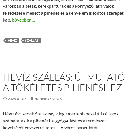
városban a séták, kerékpártúrák és a környező látnivalók
felfedezése mellett a pihenés és a kényelem is fontos szerepet
Hévíz szállás tippek: kényelmes pihenés a Lorabel Apartm
kap.
bővebben…
→
HÉVÍZ
SZÁLLÁS
HÉVÍZ SZÁLLÁS: ÚTMUTATÓ
A TÖKÉLETES PIHENÉSHEZ
2026-01-07
HUNPROBALAZS
Hévíz évtizedek óta az egyik legismertebb hazai úti cél azok
számára, akik a pihenést, a gyógyulást és a természet
közelségét egyszerre keresik. A város hangulatát