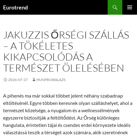
Kilépés
Keresés
Eurotrend
a
ELSŐDL
tartalomba
MENÜ
JAKUZZIS ŐRSÉGI SZÁLLÁS
– A TÖKÉLETES
KIKAPCSOLÓDÁS A
TERMÉSZET ÖLELÉSÉBEN
2026-07-27
HUNPROBALAZS
A pihenés ma már sokkal többet jelent néhány szabadnap
eltöltésénél. Egyre többen keresnek olyan szálláshelyet, ahol a
természet közelsége, a nyugalom és a wellnessélmények
egyszerre biztosítják a feltöltődést. Az Őrség különleges
hangulata, érintetlen tájai és csendes erdei környezete ideális
választássá teszik a térséget azok számára, akik szeretnének