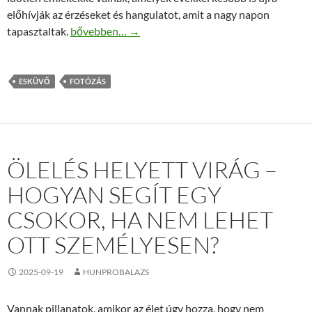
előhívják az érzéseket és hangulatot, amit a nagy napon
Esküvő fotózás, ami több mint dokumentálás: a tör
tapasztaltak.
bővebben…
→
ESKÜVŐ
FOTÓZÁS
ÖLELÉS HELYETT VIRÁG –
HOGYAN SEGÍT EGY
CSOKOR, HA NEM LEHET
OTT SZEMÉLYESEN?
2025-09-19
HUNPROBALAZS
Vannak pillanatok, amikor az élet úgy hozza, hogy nem