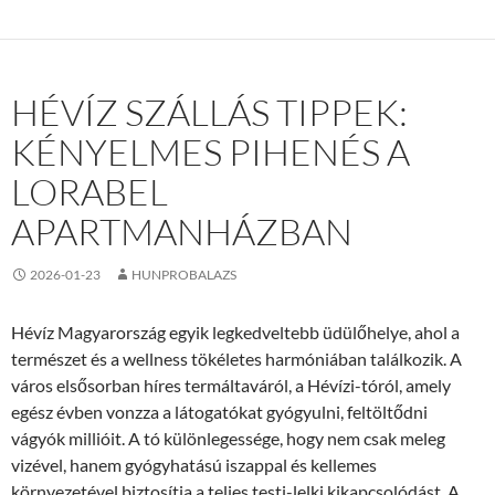
HÉVÍZ SZÁLLÁS TIPPEK:
KÉNYELMES PIHENÉS A
LORABEL
APARTMANHÁZBAN
2026-01-23
HUNPROBALAZS
Hévíz Magyarország egyik legkedveltebb üdülőhelye, ahol a
természet és a wellness tökéletes harmóniában találkozik. A
város elsősorban híres termáltaváról, a Hévízi-tóról, amely
egész évben vonzza a látogatókat gyógyulni, feltöltődni
vágyók millióit. A tó különlegessége, hogy nem csak meleg
vizével, hanem gyógyhatású iszappal és kellemes
környezetével biztosítja a teljes testi-lelki kikapcsolódást. A