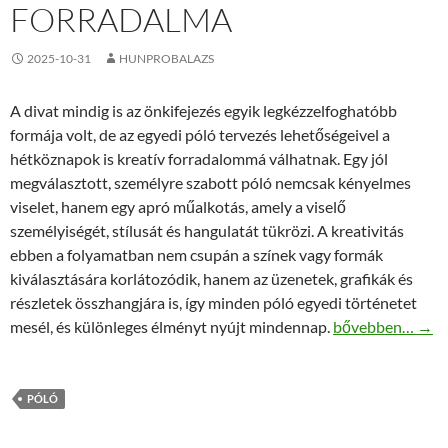
FORRADALMA
2025-10-31
HUNPROBALAZS
A divat mindig is az önkifejezés egyik legkézzelfoghatóbb
formája volt, de az egyedi póló tervezés lehetőségeivel a
hétköznapok is kreatív forradalommá válhatnak. Egy jól
megválasztott, személyre szabott póló nemcsak kényelmes
viselet, hanem egy apró műalkotás, amely a viselő
személyiségét, stílusát és hangulatát tükrözi. A kreativitás
ebben a folyamatban nem csupán a színek vagy formák
kiválasztására korlátozódik, hanem az üzenetek, grafikák és
részletek összhangjára is, így minden póló egyedi történetet
Egyedi póló terv
mesél, és különleges élményt nyújt mindennap.
bővebben…
→
PÓLÓ