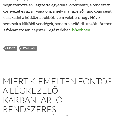
meghatározza a világszerte egyedülálló termáltó, a rendezett
környezet és az a nyugalom, amely már az első napokban segít
kiszakadni a hétköznapokból. Nem véletlen, hogy Hévíz
nemcsak a külföldi vendégek, hanem a belföldi utazók körében
Hévíz szállás: útmutató 
is folyamatosan népszerű, egész évben.
bővebben…
→
HÉVÍZ
SZÁLLÁS
MIÉRT KIEMELTEN FONTOS
A LÉGKEZELŐ
KARBANTARTÓ
RENDSZERES