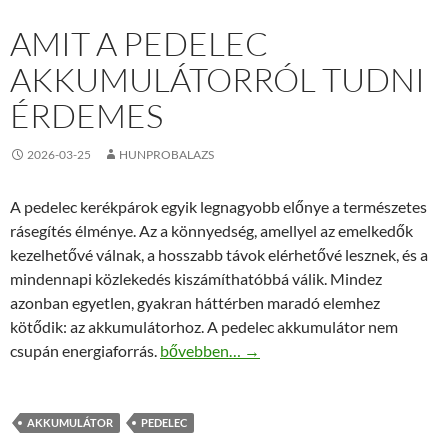
AMIT A PEDELEC
AKKUMULÁTORRÓL TUDNI
ÉRDEMES
2026-03-25
HUNPROBALAZS
A pedelec kerékpárok egyik legnagyobb előnye a természetes
rásegítés élménye. Az a könnyedség, amellyel az emelkedők
kezelhetővé válnak, a hosszabb távok elérhetővé lesznek, és a
mindennapi közlekedés kiszámíthatóbbá válik. Mindez
azonban egyetlen, gyakran háttérben maradó elemhez
kötődik: az akkumulátorhoz. A pedelec akkumulátor nem
Amit a pedelec akkumulátorról tudni érd
csupán energiaforrás.
bővebben…
→
AKKUMULÁTOR
PEDELEC