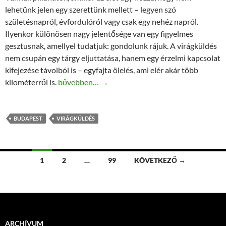
lehetünk jelen egy szerettünk mellett – legyen szó
születésnapról, évfordulóról vagy csak egy nehéz napról.
Ilyenkor különösen nagy jelentősége van egy figyelmes
gesztusnak, amellyel tudatjuk: gondolunk rájuk. A virágküldés
nem csupán egy tárgy eljuttatása, hanem egy érzelmi kapcsolat
kifejezése távolból is – egyfajta ölelés, ami elér akár több
Ölelés helyett virág – Hogyan segít egy csokor, 
kilométerről is.
bővebben…
→
BUDAPEST
VIRÁGKÜLDÉS
Bejegyzések
1
2
…
99
KÖVETKEZŐ →
navigációja
ARCHÍVUM