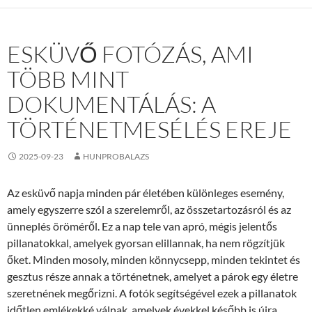
ESKÜVŐ FOTÓZÁS, AMI
TÖBB MINT
DOKUMENTÁLÁS: A
TÖRTÉNETMESÉLÉS EREJE
2025-09-23
HUNPROBALAZS
Az esküvő napja minden pár életében különleges esemény,
amely egyszerre szól a szerelemről, az összetartozásról és az
ünneplés öröméről. Ez a nap tele van apró, mégis jelentős
pillanatokkal, amelyek gyorsan elillannak, ha nem rögzítjük
őket. Minden mosoly, minden könnycsepp, minden tekintet és
gesztus része annak a történetnek, amelyet a párok egy életre
szeretnének megőrizni. A fotók segítségével ezek a pillanatok
időtlen emlékekké válnak, amelyek évekkel később is újra