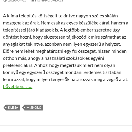
2026-04-17
HUNPROBALAZS
A klíma telepítés költségeit tekintve nagyon széles skálán
mozognak az árak. Nem csak az egyes készülékek árai, hanem a
telepítéssel járó kiadások is. A legtöbb ember szeretne úgy
döntést hozni, hogy előzetesen tájékozódik mire számíthat az
anyagiakat tekintve, azonban nem ilyen egyszerű a helyzet.
Előre nem lehet meghatározni egy fix összeget, hiszen minden
otthon más, ahogy a használati szokások és egyéni
preferenciák is. Ahhoz, hogy megértsük miért nem olyan
könnyű egy egyszerű összeget mondani, érdemes tisztában
lenni azzal, hogy milyen tényezők határozzák meg a végső árat.
Klíma telepítés árak Miskolcon: Mire számíthatsz?
bővebben…
→
KLÍMA
MISKOLC