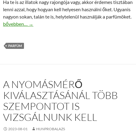
Ha te is az illatok nagy rajongója vagy, akkor érdemes tisztában
lenni azzal, hogy hogyan kell helyesen használni őket. Ugyanis
nagyon sokan, talán te is, helytelenül használják a parfümöket.
Az eredeti férfi parfümök viselésének titka
bővebben…
→
PARFÜM
A NYOMÁSMÉRŐ
KIVÁLASZTÁSÁNÁL TÖBB
SZEMPONTOT IS
VIZSGÁLNUNK KELL
2023-08-01
HUNPROBALAZS