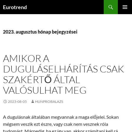
Kilépés
Keresés
Eurotrend
a
ELSŐDL
tartalomba
MENÜ
2023. augusztus hónap bejegyzései
AMIKOR A
DUGULÁSELHÁRÍTÁS CSAK
SZAKÉRTŐ ÁLTAL
VALÓSULHAT MEG
2023-08-05
HUNPROBALAZS
A dugulásnak általában megvannak a maga előjelei. Sokan
mégsem veszik ezt észre, vagy csak nem vesznek róla
tudomást. Márpedig, ha ez így van, akkor számítani kell rá,