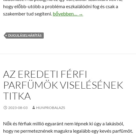
hogy előbb-utóbb a probléma eszkalálódni fog és csak a
Amikor a duguláselhárítás csak szakértő
szakember tud segíteni.
bővebben…
→
DUGULÁSELHÁRÍTÁS
AZ EREDETI FÉRFI
PARFÜMÖK VISELÉSÉNEK
TITKA
2023-08-03
HUNPROBALAZS
Nők és férfiak millió egyaránt nem lépnek ki úgy a lakásból,
hogy ne permeteznének magukra legalább egy kevés parfümöt.