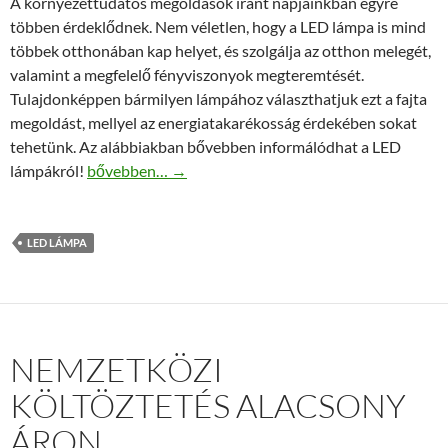
A környezettudatos megoldások iránt napjainkban egyre
többen érdeklődnek. Nem véletlen, hogy a LED lámpa is mind
többek otthonában kap helyet, és szolgálja az otthon melegét,
valamint a megfelelő fényviszonyok megteremtését.
Tulajdonképpen bármilyen lámpához választhatjuk ezt a fajta
megoldást, mellyel az energiatakarékosság érdekében sokat
tehetünk. Az alábbiakban bővebben informálódhat a LED
Energiatakarékosság a mindennapokban: led lámpa
lámpákról!
bővebben…
→
LED LÁMPA
NEMZETKÖZI
KÖLTÖZTETÉS ALACSONY
ÁRON