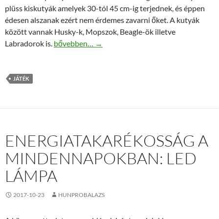
plüss kiskutyák amelyek 30-tól 45 cm-ig terjednek, és éppen
édesen alszanak ezért nem érdemes zavarni őket. A kutyák
között vannak Husky-k, Mopszok, Beagle-ök illetve
Szundikölykök plüss jó áron
Labradorok is.
bővebben…
→
JÁTÉK
ENERGIATAKARÉKOSSÁG A
MINDENNAPOKBAN: LED
LÁMPA
2017-10-23
HUNPROBALAZS