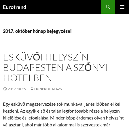
Kilépés
Keresés
Eurotrend
a
ELSŐDL
tartalomba
MENÜ
2017. október hónap bejegyzései
ESKÜVŐI HELYSZÍN
BUDAPESTEN A SZŐNYI
HOTELBEN
2017-10-29
HUNPROBALAZS
Egy esküvő megszervezése sok munkával jár és időben el kell
kezdeni. Az egyik első és talán legfontosabb része a helyszín
kijelölése és lefoglalása. Mindenképp érdemes olyan helyszínt
választani, ahol már több alkalommal is szerveztek már