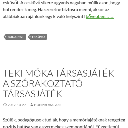
esküvőt. Az esküvő sikere ugyanis nagyban múlik azon, hogy
hol rendezik meg. Ha szeretne biztosra menni, akkor az
Esküvői helyszín Bud
alábbiakban ajánlunk egy kiváló helyszínt!
bővebben…
→
BUDAPEST
ESKÜVŐ
TEKI MÓKA TÁRSASJÁTÉK –
A SZÓRAKOZTATÓ
TÁRSASJÁTÉK
2017-10-27
HUNPROBALAZS
Szülők, pedagógusok tudják, hogy a memóriajátéknak rengeteg
pozitív hatása van a gyermekek szempontjából. Függetlenül