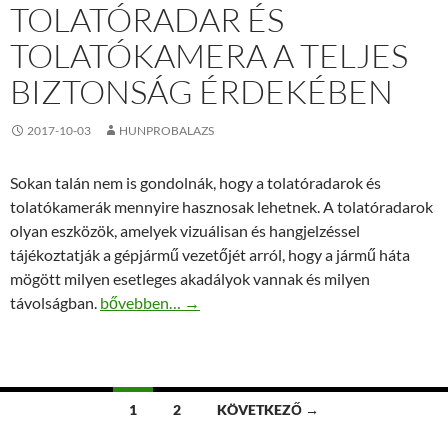
TOLATÓRADAR ÉS
TOLATÓKAMERA A TELJES
BIZTONSÁG ÉRDEKÉBEN
2017-10-03
HUNPROBALAZS
Sokan talán nem is gondolnák, hogy a tolatóradarok és
tolatókamerák mennyire hasznosak lehetnek. A tolatóradarok
olyan eszközök, amelyek vizuálisan és hangjelzéssel
tájékoztatják a gépjármű vezetőjét arról, hogy a jármű háta
mögött milyen esetleges akadályok vannak és milyen
Tolatóradar és tolatókamera a teljes biztonság ér
távolságban.
bővebben…
→
Bejegyzések
1
2
KÖVETKEZŐ →
navigációja