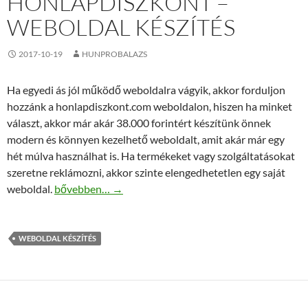
HONLAPDISZKONT –
WEBOLDAL KÉSZÍTÉS
2017-10-19
HUNPROBALAZS
Ha egyedi ás jól működő weboldalra vágyik, akkor forduljon
hozzánk a honlapdiszkont.com weboldalon, hiszen ha minket
választ, akkor már akár 38.000 forintért készítünk önnek
modern és könnyen kezelhető weboldalt, amit akár már egy
hét múlva használhat is. Ha termékeket vagy szolgáltatásokat
szeretne reklámozni, akkor szinte elengedhetetlen egy saját
Honlapdiszkont – weboldal készítés
weboldal.
bővebben…
→
WEBOLDAL KÉSZÍTÉS