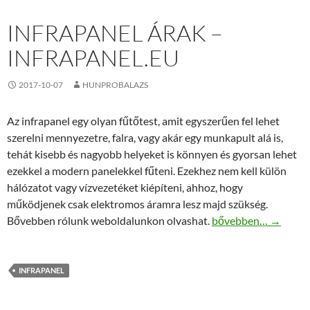
INFRAPANEL ÁRAK –
INFRAPANEL.EU
2017-10-07
HUNPROBALAZS
Az infrapanel egy olyan fűtőtest, amit egyszerűen fel lehet
szerelni mennyezetre, falra, vagy akár egy munkapult alá is,
tehát kisebb és nagyobb helyeket is könnyen és gyorsan lehet
ezekkel a modern panelekkel fűteni. Ezekhez nem kell külön
hálózatot vagy vízvezetéket kiépíteni, ahhoz, hogy
működjenek csak elektromos áramra lesz majd szükség.
Infrapanel árak – inf
Bővebben rólunk weboldalunkon olvashat.
bővebben…
→
INFRAPANEL