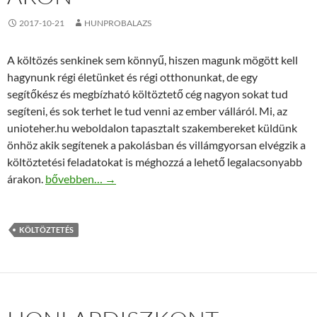
2017-10-21
HUNPROBALAZS
A költözés senkinek sem könnyű, hiszen magunk mögött kell
hagynunk régi életünket és régi otthonunkat, de egy
segítőkész és megbízható költöztető cég nagyon sokat tud
segíteni, és sok terhet le tud venni az ember válláról. Mi, az
unioteher.hu weboldalon tapasztalt szakembereket küldünk
önhöz akik segítenek a pakolásban és villámgyorsan elvégzik a
költöztetési feladatokat is méghozzá a lehető legalacsonyabb
Nemzetközi költöztetés alacsony áron
árakon.
bővebben…
→
KÖLTÖZTETÉS