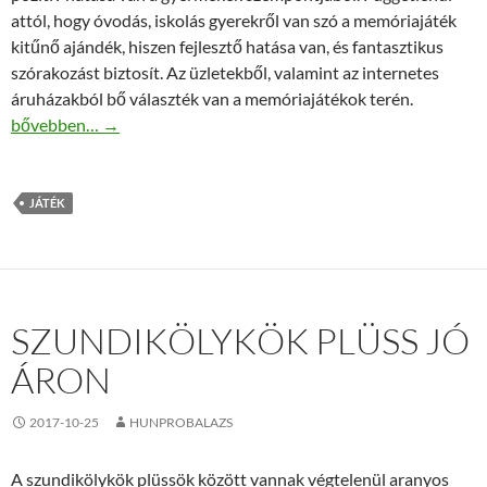
attól, hogy óvodás, iskolás gyerekről van szó a memóriajáték
kitűnő ajándék, hiszen fejlesztő hatása van, és fantasztikus
szórakozást biztosít. Az üzletekből, valamint az internetes
áruházakból bő választék van a memóriajátékok terén.
Teki Móka Társasjáték – a szórakoztató társasjáték
bővebben…
→
JÁTÉK
SZUNDIKÖLYKÖK PLÜSS JÓ
ÁRON
2017-10-25
HUNPROBALAZS
A szundikölykök plüssök között vannak végtelenül aranyos