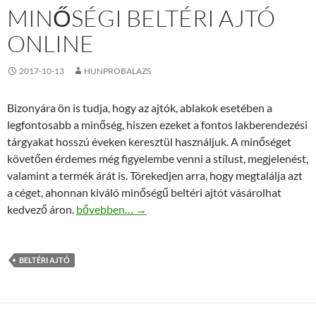
MINŐSÉGI BELTÉRI AJTÓ
ONLINE
2017-10-13
HUNPROBALAZS
Bizonyára ön is tudja, hogy az ajtók, ablakok esetében a
legfontosabb a minőség, hiszen ezeket a fontos lakberendezési
tárgyakat hosszú éveken keresztül használjuk. A minőséget
követően érdemes még figyelembe venni a stílust, megjelenést,
valamint a termék árát is. Törekedjen arra, hogy megtalálja azt
a céget, ahonnan kiváló minőségű beltéri ajtót vásárolhat
Minőségi beltéri ajtó online
kedvező áron.
bővebben…
→
BELTÉRI AJTÓ