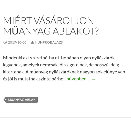
MIÉRT VÁSÁROLJON
MŰANYAG ABLAKOT?
2017-10-05
HUNPROBALAZS
Mindenki azt szeretné, ha otthonában olyan nyílászárók
legyenek, amelyek nemcsak jól szigetelnek, de hosszú ideig
kitartanak. A műanyag nyílászáróknak nagyon sok előnye van
Miért vásároljon műanyag ablak
és jól is mutatnak szinte bárhol.
bővebben…
→
MŰANYAG ABLAK