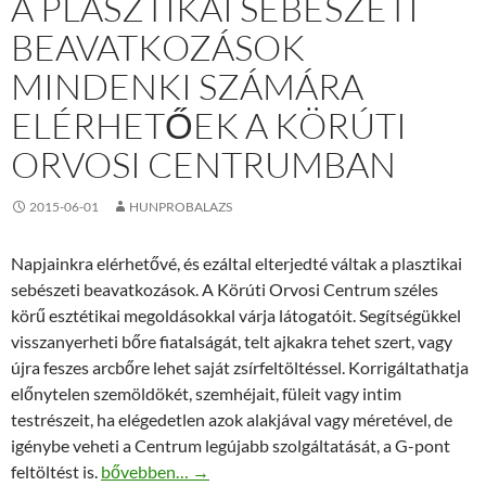
A PLASZTIKAI SEBÉSZETI
BEAVATKOZÁSOK
MINDENKI SZÁMÁRA
ELÉRHETŐEK A KÖRÚTI
ORVOSI CENTRUMBAN
2015-06-01
HUNPROBALAZS
Napjainkra elérhetővé, és ezáltal elterjedté váltak a plasztikai
sebészeti beavatkozások. A Körúti Orvosi Centrum széles
körű esztétikai megoldásokkal várja látogatóit. Segítségükkel
visszanyerheti bőre fiatalságát, telt ajkakra tehet szert, vagy
újra feszes arcbőre lehet saját zsírfeltöltéssel. Korrigáltathatja
előnytelen szemöldökét, szemhéjait, füleit vagy intim
testrészeit, ha elégedetlen azok alakjával vagy méretével, de
igénybe veheti a Centrum legújabb szolgáltatását, a G-pont
A plasztikai sebészeti beavatkozások mindenki szá
feltöltést is.
bővebben…
→