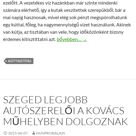
ezelőtt. A vezetékes víz hazánkban már szinte mindenki
számára elérhető, így a kutak veszítettek szerepükből, bár a
mai napig hasznosak, mivel elég sok pénzt megspórolhatunk
egy kúttal, főleg, ha nagymennyiségű vizet használunk. Akinek
van kútja, az tisztában van vele, hogy időközönként bizony
A kuttisztitovallalat.hu oldal szakember
érdemes kitisztíttatni azt.
bővebben…
→
KÚTTISZTÍTÁS
SZEGED LEGJOBB
AUTÓSZERELŐI A KOVÁCS
MŰHELYBEN DOLGOZNAK
2015-06-07
HUNPROBALAZS