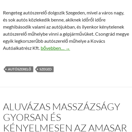
Rengeteg autószerelő dolgozik Szegeden, mivel a város nagy,
és sok autós közlekedik benne, akiknek időről időre
meghibásodik valami az autójukban, és ilyenkor kénytelenek
autószerelő műhelybe vinni a gépjárművüket. Csongrád megye
egyik legkorszerűbb autószerelő műhelye a Kovács
Szeged legjobb autószerelői a Kovács műhel
Autóalkatrész Kft.
bővebben…
→
AUTÓSZERELŐ
SZEGED
ALUVÁZAS MASSZÁZSÁGY
GYORSAN ÉS
KÉNYELMESEN AZ AMASAR