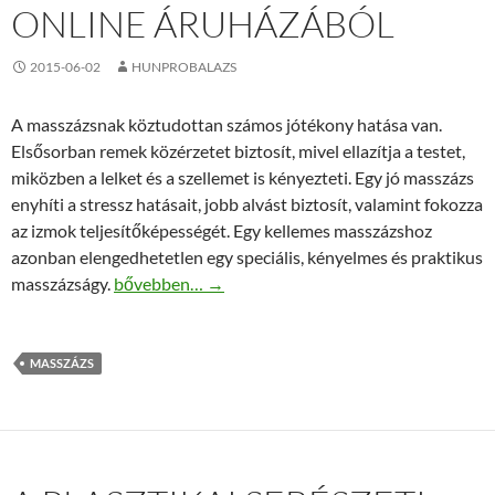
ONLINE ÁRUHÁZÁBÓL
2015-06-02
HUNPROBALAZS
A masszázsnak köztudottan számos jótékony hatása van.
Elsősorban remek közérzetet biztosít, mivel ellazítja a testet,
miközben a lelket és a szellemet is kényezteti. Egy jó masszázs
enyhíti a stressz hatásait, jobb alvást biztosít, valamint fokozza
az izmok teljesítőképességét. Egy kellemes masszázshoz
azonban elengedhetetlen egy speciális, kényelmes és praktikus
Aluvázas masszázságy gyorsan és kényelmesen az 
masszázságy.
bővebben…
→
MASSZÁZS