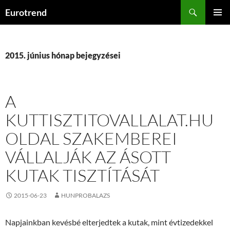
Kilépés
Keresés
Eurotrend
a
ELSŐDL
tartalomba
MENÜ
2015. június hónap bejegyzései
A
KUTTISZTITOVALLALAT.HU
OLDAL SZAKEMBEREI
VÁLLALJÁK AZ ÁSOTT
KUTAK TISZTÍTÁSÁT
2015-06-23
HUNPROBALAZS
Napjainkban kevésbé elterjedtek a kutak, mint évtizedekkel