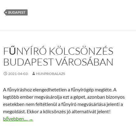
BUDAPEST
FŰNYÍRÓ KÖLCSÖNZÉS
BUDAPEST VÁROSÁBAN
2021-04-03
HUNPROBALAZS
A fűnyíráshoz elengedhetetlen a fűnyírógép megléte. A
legtöbb ember megvásárolja ezt a gépet, azonban bizonyos
esetekben nem feltétlenül a fűnyíró megvásárlása jelenti a
megoldást. Ekkor a kölcsönzés jó alternatívát jelent!
Fűnyíró kölcsönzés Budapest városában
bővebben…
→