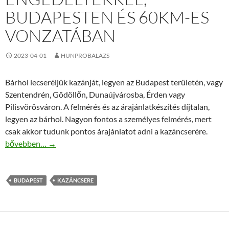
BUDAPESTEN ÉS 60KM-ES
VONZATÁBAN
2023-04-01
HUNPROBALAZS
Bárhol lecseréljük kazánját, legyen az Budapest területén, vagy
Szentendrén, Gödöllőn, Dunaújvárosba, Érden vagy
Pilisvörösváron. A felmérés és az árajánlatkészítés díjtalan,
legyen az bárhol. Nagyon fontos a személyes felmérés, mert
csak akkor tudunk pontos árajánlatot adni a kazáncserére.
1 nap alatt lecseréljük kazánját és kéményét, precízen, engedé
bővebben…
→
BUDAPEST
KAZÁNCSERE