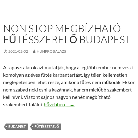
NON STOP MEGBÍZHATÓ
FŰTÉSSZERELŐ BUDAPEST
2021-02-02
HUNPROBALAZS
A tapasztalatok azt mutatják, hogy a legtöbb ember nem veszi
komolyan az éves fűtés karbantartást, így télen kellemetlen
meglepetésben lehet része, amikor a fűtés nem működik. Ekkor
nem szabad neki esni a kazánnak, hanem mielőbb szakembert
kell hívni. Viszont sajnos nagyon nehéz megbízható
Non stop megbízható fűtésszerelő Budapest
szakembert találni.
bővebben…
→
BUDAPEST
FŰTÉSSZERELŐ