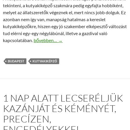
tekinteni, a kutyakiképző szakmára pedig egyfajta hobbiként,
melyet az állatszeretők végeznek el, mert nincs jobb dolguk. Ez
azonban nem így van, manapság hatalmas a kereslet
kutyakiképzőkre, hiszen egy jó szakember elképesztő változást
tud elérni egy-egy négylábúnál, illetve a gazdival való
Milyen a jó kutyaiskola és kutyakiképző?
kapcsolatában.
bővebben…
→
BUDAPEST
KUTYAKIKÉPZŐ
1 NAP ALATT LECSERÉLJÜK
KAZÁNJÁT ÉS KÉMÉNYÉT,
PRECÍZEN,
ENGEDÉLYEKKEL,