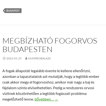
BUDAPEST
MEGBÍZHATÓ FOGORVOS
BUDAPESTEN
2022-01-25
HUNPROBALAZS
A fogak állapotát legalább évente le kellene ellenőrizni,
azonban a tapasztalatok azt mutatják, hogy a legtöbb ember
csak akkor megy el fogorvoshoz, amikor már nagy a baj és
fájdalom szinte elviselhetetlen. Pedig a rendszeres orvosi
vizitnek köszönhetően a legtöbb fogászati probléma
Megbízható fogorvos Budapesten
megelőzhető lenne.
bővebben…
→