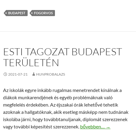
BUDAPEST
FOGORVOS
ESTI TAGOZAT BUDAPEST
TERÜLETÉN
2021-07-21
HUNPROBALAZS
Az iskolák egyre inkább rugalmas menetrendet kínálnak a
diákok munkarendjének és egyéb problémáknak való
megfelelés érdekében. Az éjszakai órák lehetővé tehetik
azoknak a hallgatóknak, akik esetleg másképp nem tudnának
iskolába járni, hogy továbbtanuljanak, diplomát szerezzenek
Esti tagozat Budapest terü
vagy további képesítést szerezzenek.
bővebben…
→