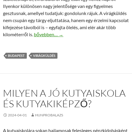
Ilyenkor különösen nagy jelentősége van egy figyelmes
gesztusnak, amellyel tudatjuk: gondolunk rájuk. A virágküldés
nem csupán egy tárgy eljuttatása, hanem egy érzelmi kapcsolat
kifejezése távolból is – egyfajta ölelés, ami elér akár több
Ölelés helyett virág – Hogyan segít egy csokor, 
kilométerről is.
bővebben…
→
BUDAPEST
VIRÁGKÜLDÉS
MILYEN A JÓ KUTYAISKOLA
ÉS KUTYAKIKÉPZŐ?
2024-04-01
HUNPROBALAZS
A kutyaiskolára sokan hajlamosak felesleges pénzkidobásként