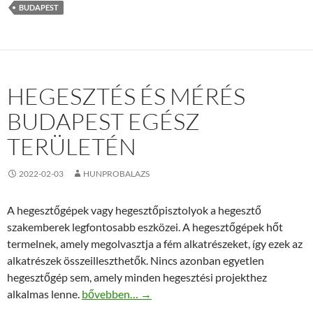
BUDAPEST
HEGESZTÉS ÉS MÉRÉS
BUDAPEST EGÉSZ
TERÜLETÉN
2022-02-03
HUNPROBALAZS
A hegesztőgépek vagy hegesztőpisztolyok a hegesztő
szakemberek legfontosabb eszközei. A hegesztőgépek hőt
termelnek, amely megolvasztja a fém alkatrészeket, így ezek az
alkatrészek összeilleszthetők. Nincs azonban egyetlen
hegesztőgép sem, amely minden hegesztési projekthez
Hegesztés és mérés Budapest egész területén
alkalmas lenne.
bővebben…
→