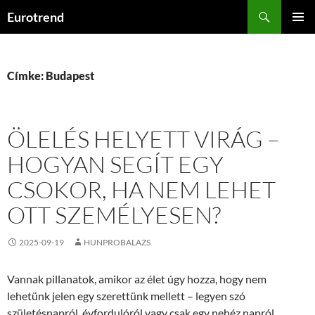
Kilépés
Keresés
Eurotrend
a
ELSŐDL
tartalomba
MENÜ
Címke: Budapest
ÖLELÉS HELYETT VIRÁG –
HOGYAN SEGÍT EGY
CSOKOR, HA NEM LEHET
OTT SZEMÉLYESEN?
2025-09-19
HUNPROBALAZS
Vannak pillanatok, amikor az élet úgy hozza, hogy nem
lehetünk jelen egy szerettünk mellett – legyen szó
születésnapról, évfordulóról vagy csak egy nehéz napról.