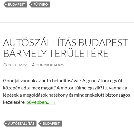
BUDAPEST
FŰNYÍRÓ
AUTÓSZÁLLÍTÁS BUDAPEST
BÁRMELY TERÜLETÉRE
2021-02-23
HUNPROBALAZS
Gondjai vannak az autó beindításával? A generátora egy út
közepén adta meg magát? A motor túlmelegszik? Itt vannak a
lépések a megoldások hatékony és mindenekelőtt biztonságos
Autószállítás Budapest bármely területére
kezelésére.
bővebben…
→
AUTÓSZÁLLÍTÁS
BUDAPEST