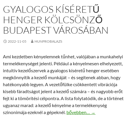
GYALOGOS KÍSÉRETŰ
HENGER KÖLCSÖNZŐ
BUDAPEST VÁROSÁBAN
2022-11-05
HUNPROBALAZS
Ami kezdetben kényelemnek tűnhet, valójában a munkahelyi
termelékenységet jelenti. Például a kényelmesen elhelyezett,
intuitív kezelőszervek a gyalogos kíséretű henger esetében
megkönnyítik a kezelő munkáját – és segítenek abban, hogy
hatékonyabb legyen. A vezetőfülke csökkentett vibrációja
kisebb fáradtságot jelent a kezelő számára – és nagyobb erőt
fejt ki a tömörítési célpontra. A lista folytatódik, de a történet
ugyanaz marad: a kezelő kényelme a termelékenység
Gyalogos kíséretű henger kölc
szinonimája ezeknél a gépeknél.
bővebben…
→