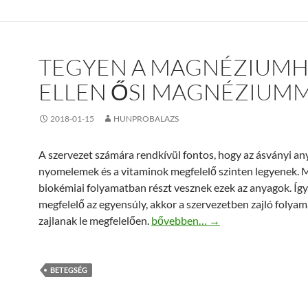
TEGYEN A MAGNÉZIUMH
ELLEN ŐSI MAGNÉZIUMM
2018-01-15
HUNPROBALAZS
A szervezet számára rendkívül fontos, hogy az ásványi an
nyomelemek és a vitaminok megfelelő szinten legyenek.
biokémiai folyamatban részt vesznek ezek az anyagok. Így
megfelelő az egyensúly, akkor a szervezetben zajló folya
Tegyen a magnéziumhiány ellen 
zajlanak le megfelelően.
bővebben…
→
BETEGSÉG