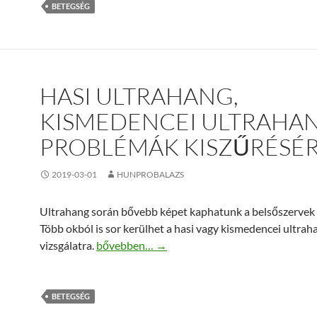
BETEGSÉG
HASI ULTRAHANG,
KISMEDENCEI ULTRAHAN
PROBLÉMÁK KISZŰRÉSÉ
2019-03-01
HUNPROBALAZS
Ultrahang során bővebb képet kaphatunk a belsőszervek á
Több okból is sor kerülhet a hasi vagy kismedencei ultrah
Hasi ultrahang, kismedencei ultrahang a prob
vizsgálatra.
bővebben…
→
BETEGSÉG