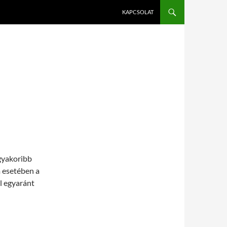
KAPCSOLAT
gyakoribb
m esetében a
ül egyaránt