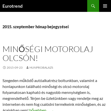
Kilépés
Keresés
Eurotrend
a
ELSŐDL
tartalomba
MENÜ
2015. szeptember hónap bejegyzései
MINŐSÉGI MOTOROLAJ
OLCSÓN!
2015-09-23
HUNPROBALAZS
Szegeden működő autóalkatrész boltunkban, valamint a
honlapunkon található minőségi és olcsó motorolaj
folyamatosan kapható és nagyobb mennyiségben is,
megrendelhető. Térjen be üzletünkben vagy rendelje meg az
interneten és nem fog csalódni termékeink minőségben, és az
Minőségi motorolaj olcsón!
árainkban sem!
bővebben…
→