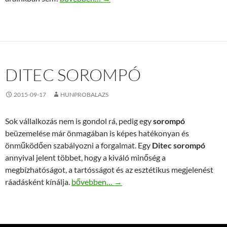
DITEC SOROMPÓ
2015-09-17
HUNPROBALAZS
Sok vállalkozás nem is gondol rá, pedig egy
sorompó
beüzemelése már önmagában is képes hatékonyan és
önműködően szabályozni a forgalmat. Egy
Ditec sorompó
annyival jelent többet, hogy a kiváló minőség a
megbízhatóságot, a tartósságot és az esztétikus megjelenést
Ditec sorompó
ráadásként kínálja.
bővebben…
→