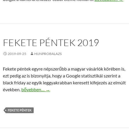
FEKETE PÉNTEK 2019
2019-09-25
HUNPROBALAZS
Fekete péntek egyre népszerűbb a magyar vásárlók körében is,
ezt pedig az is bizonyítja, hogy a Google statisztikái szerint a
black friday az egyik leggyakrabban keresett kifejezés az elmúlt
Fekete péntek 2019
években.
bővebben…
→
FEKETE PÉNTEK