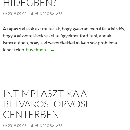
HIDEGBEN?
2019-09-05
HUNPROBALAZS
A tapasztalatok azt mutatják, hogy gyakran merül fel a kérdés,
hogy a gázvezetékekre kell-e figyelmet fordítani, annak
ismeretében, hogy a vízvezetékekkel milyen sok probléma
Milyen vezetékek fagyhatnak be a téli hidegben?
lehet télen.
bővebben…
→
INTIMPLASZTIKA A
BELVÁROSI ORVOSI
CENTERBEN
2019-09-03
HUNPROBALAZS