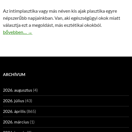
Az intimplasztika vagy más néven kis ajak plasztika egyre
népszerűbb napjainkban. Van, aki egészségügyi okok miatt
választja ezt a megoldást, más esztétikai okokból.
Intimplasztika a Belvárosi Orvosi Centerben
bővebben…
→
ARCHÍVUM
2026. augusztus
(4)
2026. július
(43)
2026. április
(865)
2026. március
(1)