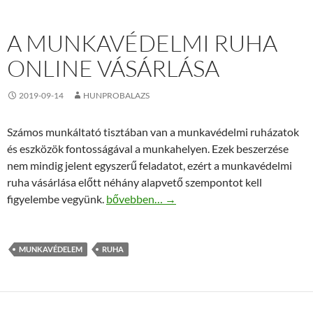
A MUNKAVÉDELMI RUHA
ONLINE VÁSÁRLÁSA
2019-09-14
HUNPROBALAZS
Számos munkáltató tisztában van a munkavédelmi ruházatok
és eszközök fontosságával a munkahelyen. Ezek beszerzése
nem mindig jelent egyszerű feladatot, ezért a munkavédelmi
ruha vásárlása előtt néhány alapvető szempontot kell
A munkavédelmi ruha online vásárlása
figyelembe vegyünk.
bővebben…
→
MUNKAVÉDELEM
RUHA