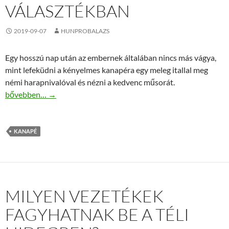
VÁLASZTÉKBAN
2019-09-07
HUNPROBALAZS
Egy hosszú nap után az embernek általában nincs más vágya,
mint lefeküdni a kényelmes kanapéra egy meleg itallal meg
némi harapnivalóval és nézni a kedvenc műsorát.
Kanapék széles választékban
bővebben…
→
KANAPÉ
MILYEN VEZETÉKEK
FAGYHATNAK BE A TÉLI