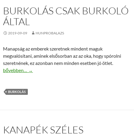
BURKOLÁS CSAK BURKOLÓ
ÁLTAL
2019-09-09
HUNPROBALAZS
Manapság az emberek szeretnek mindent maguk
megvalósítani, aminek elsősorban az az oka, hogy spórolni
szeretnének, ez azonban nem minden esetben jó ötlet.
Burkolás csak burkoló által
bővebben…
→
BURKOLÁS
KANAPÉK SZÉLES