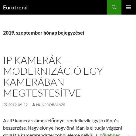
Kilépés
Keresés
Eurotrend
a
ELSŐDL
tartalomba
MENÜ
2019. szeptember hónap bejegyzései
IP KAMERÁK –
MODERNIZÁCIÓ EGY
KAMERÁBAN
MEGTESTESÍTVE
2019-09-29
HUNPROBALAZS
Az IP kamera számos előnnyel rendelkezik, így jó döntés
beszerzése. Nagy előnye, hogy önállóan is el tudja végezni
IP kamerák – mod
dolgát a kamerarendszer többi eleme nélkül is.
bővebben…
→