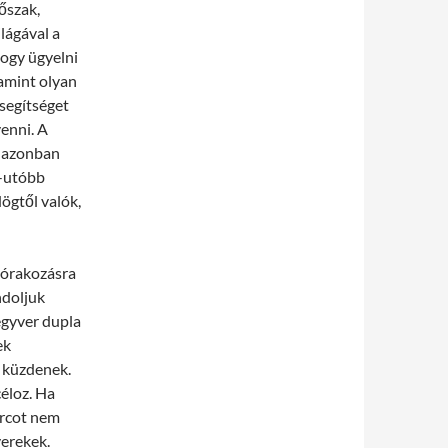
őszak,
lágával a
ogy ügyelni
lamint olyan
segítséget
venni. A
, azonban
b-utóbb
ögtől valók,
szórakozásra
ondoljuk
egyver dupla
ek
l küzdenek.
éloz. Ha
harcot nem
yerekek.