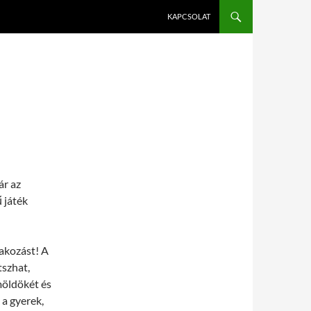
KAPCSOLAT
ár az
 játék
rakozást! A
tszhat,
möldökét és
 a gyerek,