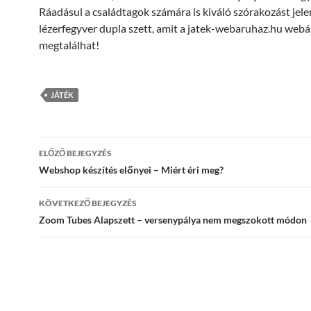
Ráadásul a családtagok számára is kiváló szórakozást jele
lézerfegyver dupla szett, amit a jatek-webaruhaz.hu web
megtalálhat!
JÁTÉK
Bejegyzés
ELŐZŐ BEJEGYZÉS
navigáció
Webshop készítés előnyei – Miért éri meg?
KÖVETKEZŐ BEJEGYZÉS
Zoom Tubes Alapszett – versenypálya nem megszokott módon