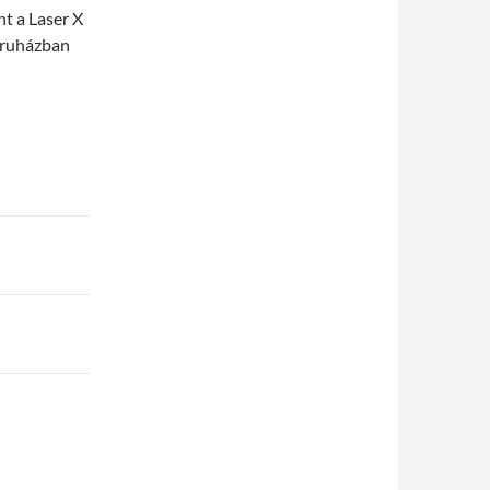
nt a Laser X
áruházban