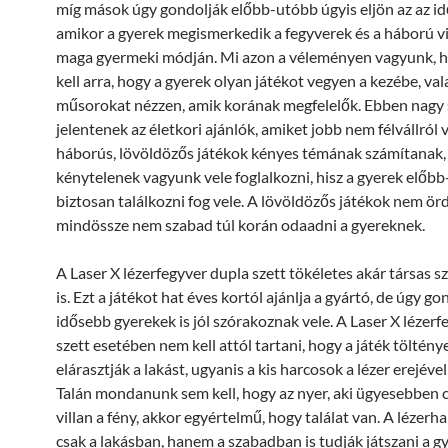
míg mások úgy gondolják előbb-utóbb úgyis eljön az az id
amikor a gyerek megismerkedik a fegyverek és a háború vi
maga gyermeki módján. Mi azon a véleményen vagyunk, h
kell arra, hogy a gyerek olyan játékot vegyen a kezébe, va
műsorokat nézzen, amik korának megfelelők. Ebben nagy 
jelentenek az életkori ajánlók, amiket jobb nem félvállról 
háborús, lövöldözős játékok kényes témának számítanak
kénytelenek vagyunk vele foglalkozni, hisz a gyerek előb
biztosan találkozni fog vele. A lövöldözős játékok nem örd
mindössze nem szabad túl korán odaadni a gyereknek.
A Laser X lézerfegyver dupla szett tökéletes akár társas 
is. Ezt a játékot hat éves kortól ajánlja a gyártó, de úgy g
idősebb gyerekek is jól szórakoznak vele. A Laser X lézerf
szett esetében nem kell attól tartani, hogy a játék töltény
elárasztják a lakást, ugyanis a kis harcosok a lézer erejéve
Talán mondanunk sem kell, hogy az nyer, aki ügyesebben c
villan a fény, akkor egyértelmű, hogy találat van. A lézer
csak a lakásban, hanem a szabadban is tudják játszani a g