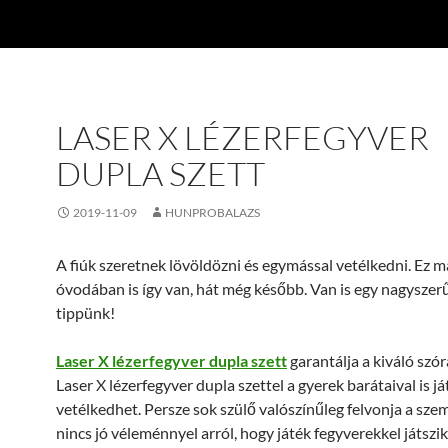
LASER X LÉZERFEGYVER
DUPLA SZETT
2019-11-09
HUNPROBALAZS
A fiúk szeretnek lövöldözni és egymással vetélkedni. Ez m
óvodában is így van, hát még később. Van is egy nagyszerű
tippünk!
Laser X lézerfegyver dupla szett
garantálja a kiváló szó
Laser X lézerfegyver dupla szettel a gyerek barátaival is já
vetélkedhet. Persze sok szülő valószínűleg felvonja a sze
nincs jó véleménnyel arról, hogy játék fegyverekkel játszik