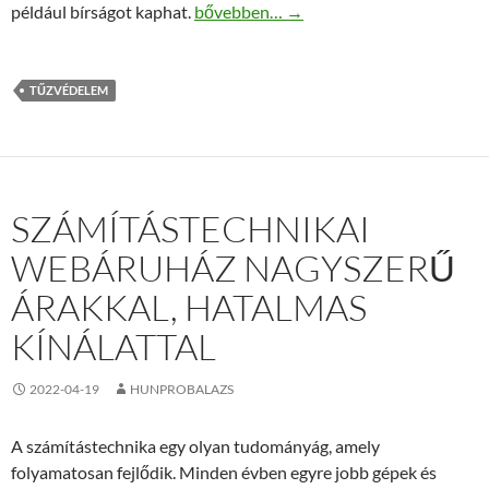
Tűzvédelmi oktatás az alkalmazottak b
például bírságot kaphat.
bővebben…
→
TŰZVÉDELEM
SZÁMÍTÁSTECHNIKAI
WEBÁRUHÁZ NAGYSZERŰ
ÁRAKKAL, HATALMAS
KÍNÁLATTAL
2022-04-19
HUNPROBALAZS
A számítástechnika egy olyan tudományág, amely
folyamatosan fejlődik. Minden évben egyre jobb gépek és