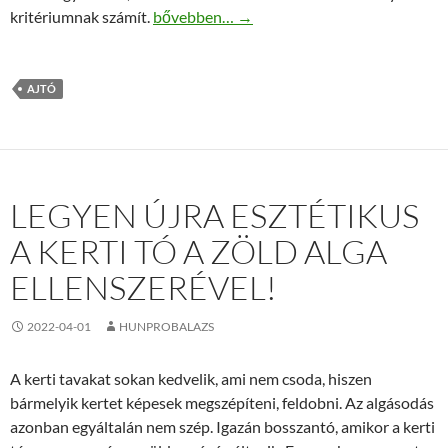
Milyen beltéri ajtókból lehet választani?
kritériumnak számít.
bővebben…
→
AJTÓ
LEGYEN ÚJRA ESZTÉTIKUS
A KERTI TÓ A ZÖLD ALGA
ELLENSZERÉVEL!
2022-04-01
HUNPROBALAZS
A kerti tavakat sokan kedvelik, ami nem csoda, hiszen
bármelyik kertet képesek megszépíteni, feldobni. Az algásodás
azonban egyáltalán nem szép. Igazán bosszantó, amikor a kerti