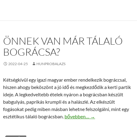
ÖNNEK VAN MÁR TÁLALÓ
BOGRÁCSA?
2022-04-25
HUNPROBALAZS
Kétségkívül egy igazi magyar ember rendelkezik bográccsal,
hiszen ahogy beköszönt a jó idő és megkezdődik a kerti partik
ideje. A legkedveltebb ételek nyáron a bográcsban készült
babgulyás, paprikás krumpli és a halászlé. Az elkészült
fogásokat pedig miben másban lehetne felszolgálni, mint egy
Önnek van már tálaló bográcsa?
esztétikus tálaló bográcsban.
bővebben…
→