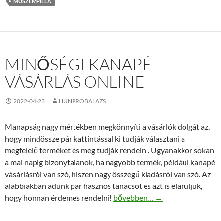
MŰSZEMPILLA
MINŐSÉGI KANAPÉ
VÁSÁRLÁS ONLINE
2022-04-23
HUNPROBALAZS
Manapság nagy mértékben megkönnyíti a vásárlók dolgát az,
hogy mindössze pár kattintással ki tudják választani a
megfelelő terméket és meg tudják rendelni. Ugyanakkor sokan
a mai napig bizonytalanok, ha nagyobb termék, például kanapé
vásárlásról van szó, hiszen nagy összegű kiadásról van szó. Az
alábbiakban adunk pár hasznos tanácsot és azt is eláruljuk,
Minőségi kanapé vásárlás onlin
hogy honnan érdemes rendelni!
bővebben…
→