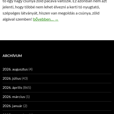
tó egy nagy csúnya zöld pacává változik. Ez azonban nem azt
jelenti, hogy többé nem lehet élvezni a kerti tó nyugtató,
szépséges látványát, hiszen van megoldás a csúnya, zöld
Legyen újra esztétikus a kerti tó a zöld alga ell
algával szemben!
bővebben…
→
ARCHÍVUM
2026. augusztus
(4)
2026. július
(43)
2026. április
(865)
2026. március
(1)
2026. január
(2)