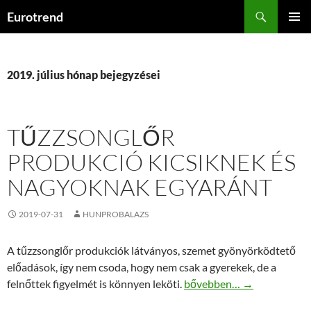
Kilépés
Keresés
Eurotrend
a
ELSŐDL
tartalomba
MENÜ
2019. július hónap bejegyzései
TŰZZSONGLŐR
PRODUKCIÓ KICSIKNEK ÉS
NAGYOKNAK EGYARÁNT
2019-07-31
HUNPROBALAZS
A tűzzsonglőr produkciók látványos, szemet gyönyörködtető
előadások, így nem csoda, hogy nem csak a gyerekek, de a
Tűzzsonglőr produkció kic
felnőttek figyelmét is könnyen leköti.
bővebben…
→