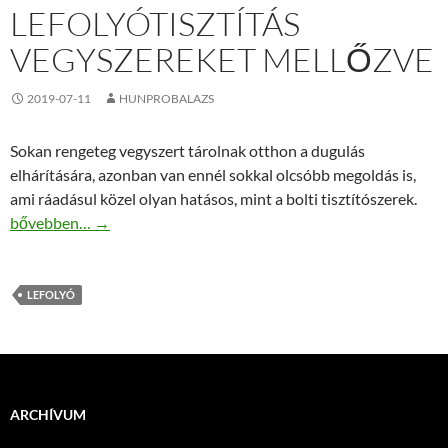
LEFOLYÓTISZTÍTÁS
VEGYSZEREKET MELLŐZVE
2019-07-11
HUNPROBALAZS
Sokan rengeteg vegyszert tárolnak otthon a dugulás
elhárítására, azonban van ennél sokkal olcsóbb megoldás is,
ami ráadásul közel olyan hatásos, mint a bolti tisztítószerek.
Lefolyótisztítás vegyszereket mellőzve
bővebben…
→
LEFOLYÓ
ARCHÍVUM