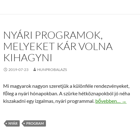
NYÁRI PROGRAMOK,
MELYEKET KÁR VOLNA
KIHAGYNI
2019-07-23
HUNPROBALAZS
Mi magyarok nagyon szeretjük a különféle rendezvényeket,
főleg a nyári hónapokban. A szürke hétköznapokból jó néha
Nyári programok, mel
kiszakadni egy izgalmas, nyári programmal.
bővebben…
→
NYÁR
PROGRAM