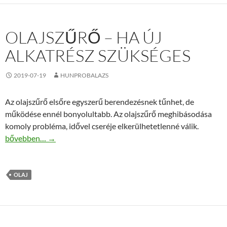
OLAJSZŰRŐ – HA ÚJ
ALKATRÉSZ SZÜKSÉGES
2019-07-19
HUNPROBALAZS
Az olajszűrő elsőre egyszerű berendezésnek tűnhet, de
működése ennél bonyolultabb. Az olajszűrő meghibásodása
komoly probléma, idővel cseréje elkerülhetetlenné válik.
Olajszűrő – ha új alkatrész szükséges
bővebben…
→
OLAJ