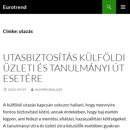
Kilépés
Keresés
Eurotrend
a
ELSŐDL
tartalomba
MENÜ
Címke: utazás
UTASBIZTOSÍTÁS KÜLFÖLDI
ÜZLETI ÉS TANULMÁNYI ÚT
ESETÉRE
2022-09-07
HUNPROBALAZS
A külföldi utazás kapcsán sokszor hallani, hogy mennyire
fontos biztosítást kötni, annak érdekében, hogy baj esetén
legyen, ami fedezi a mentési, ellátási, hazaszállítási költségeket.
A tanulmányi útra és üzleti útra készülők esetében gyakran