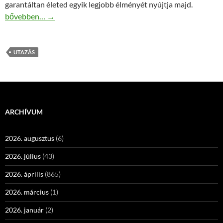
garantáltan életed egyik legjobb élményét nyújtja majd.
Tanzánia egy életre szóló utazásra hív!
bővebben…
→
UTAZÁS
ARCHÍVUM
2026. augusztus
(6)
2026. július
(43)
2026. április
(865)
2026. március
(1)
2026. január
(2)