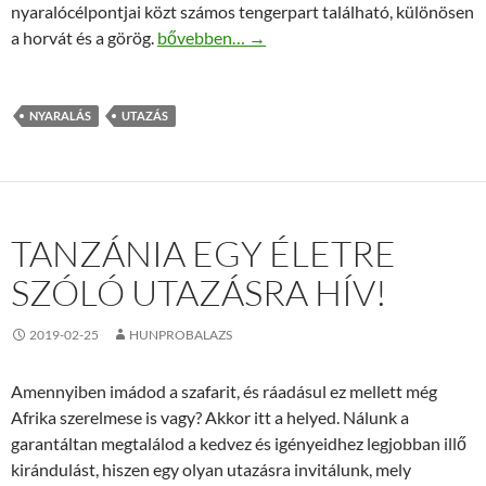
nyaralócélpontjai közt számos tengerpart található, különösen
Utazásokról és nyaralásokról bővebben az In
a horvát és a görög.
bővebben…
→
NYARALÁS
UTAZÁS
TANZÁNIA EGY ÉLETRE
SZÓLÓ UTAZÁSRA HÍV!
2019-02-25
HUNPROBALAZS
Amennyiben imádod a szafarit, és ráadásul ez mellett még
Afrika szerelmese is vagy? Akkor itt a helyed. Nálunk a
garantáltan megtalálod a kedvez és igényeidhez legjobban illő
kirándulást, hiszen egy olyan utazásra invitálunk, mely