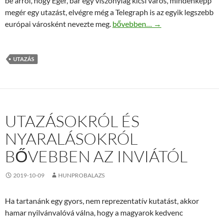
be arról, hogy Eger, bár egy viszonylag kicsi város, mindenképp
megér egy utazást, elvégre még a Telegraph is az egyik legszebb
Belföldi utazás Egerben
európai városként nevezte meg.
bővebben…
→
UTAZÁS
UTAZÁSOKRÓL ÉS
NYARALÁSOKRÓL
BŐVEBBEN AZ INVIÁTÓL
2019-10-09
HUNPROBALAZS
Ha tartanánk egy gyors, nem reprezentatív kutatást, akkor
hamar nyilvánvalóvá válna, hogy a magyarok kedvenc