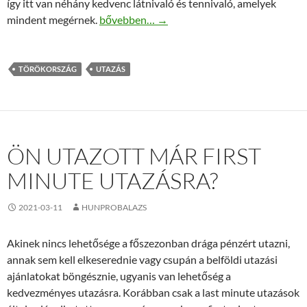
így itt van néhány kedvenc látnivaló és tennivaló, amelyek
Törökország elérhető kedvezményes áron
mindent megérnek.
bővebben…
→
TÖRÖKORSZÁG
UTAZÁS
ÖN UTAZOTT MÁR FIRST
MINUTE UTAZÁSRA?
2021-03-11
HUNPROBALAZS
Akinek nincs lehetősége a főszezonban drága pénzért utazni,
annak sem kell elkeserednie vagy csupán a belföldi utazási
ajánlatokat böngésznie, ugyanis van lehetőség a
kedvezményes utazásra. Korábban csak a last minute utazások