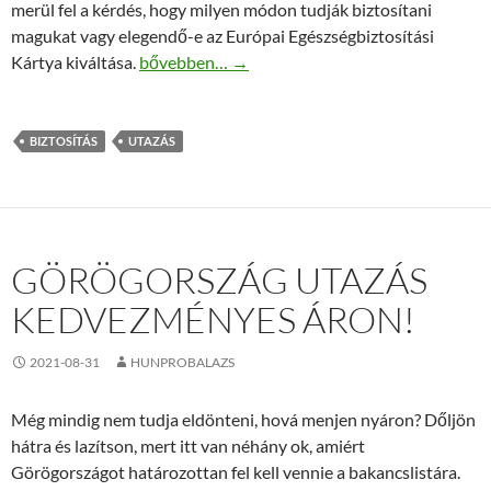
merül fel a kérdés, hogy milyen módon tudják biztosítani
magukat vagy elegendő-e az Európai Egészségbiztosítási
Utasbiztosítás külföldi üzleti és tanulmányi út 
Kártya kiváltása.
bővebben…
→
BIZTOSÍTÁS
UTAZÁS
GÖRÖGORSZÁG UTAZÁS
KEDVEZMÉNYES ÁRON!
2021-08-31
HUNPROBALAZS
Még mindig nem tudja eldönteni, hová menjen nyáron? Dőljön
hátra és lazítson, mert itt van néhány ok, amiért
Görögországot határozottan fel kell vennie a bakancslistára.