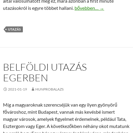
által valósulhatott meg ez, mára azonban a first minute
Ön utazott már first minute 
utazásokról is egyre többet hallani.
bővebben…
→
UTAZÁS
BELFÖLDI UTAZÁS
EGERBEN
2021-01-19
HUNPROBALAZS
Míg a magyaroknak szerencséjük van egy ilyen gyönyörű
fővároshoz, mint Budapest, vannak más kevésbé ismert
magyar városok, amelyek figyelmet érdemelnek, például Tata,
Esztergom vagy Eger. A következőkben néhány okot mutatunk