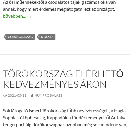
Az ősi műemlékektől a csodálatos tájakig számos oka van
annak, hogy miért érdemes meglátogatni ezt az országot.
Görögország utazás kedvezményes áron!
bővebben…
→
GÖRÖGORSZÁG
UTAZÁS
TÖRÖKORSZÁG ELÉRHETŐ
KEDVEZMÉNYES ÁRON
2021-05-11
HUNPROBALAZS
Sok látogató ismeri Törökország főbb nevezetességeit, a Hagia
Sophia-tól Ephesusig, Kappadókia tündérkéményeitől Antalya
tengerpartjáig. Törökországnak azonban még sok mindene van,