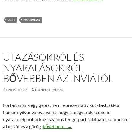
2021
NYARALÁS
UTAZÁSOKRÓL ÉS
NYARALÁSOKRÓL
BŐVEBBEN AZ INVIÁTÓL
2019-10-09
HUNPROBALAZS
Ha tartanánk egy gyors, nem reprezentatív kutatást, akkor
hamar nyilvánvalóvá válna, hogy a magyarok kedvenc
nyaralócélpontjai közt számos tengerpart található, különösen
Utazásokról és nyaralásokról bővebben az In
a horvát és a görög.
bővebben…
→