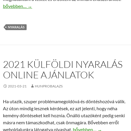
Olcsó nyaralás az Invián
bővebben…
→
NYARALÁS
2021 KÜLFÖLDI NYARALÁS
ONLINE AJÁNLATOK
2021-03-21
HUNPROBALAZS
Ha utazik, szuper problémamegoldóvá és döntéshozóvá válik.
Az úton mindig lesznek kérdések, ez azt jelenti, hogy néha
kemény döntéseket kell hoznia. Önálló utazóként pedig senki
másra nem támaszkodhat, csak önmagára. Bővebben erről
2021 külföldi nyaralás online
weboldalunkra látogatva olvashat.
bővebben…
→