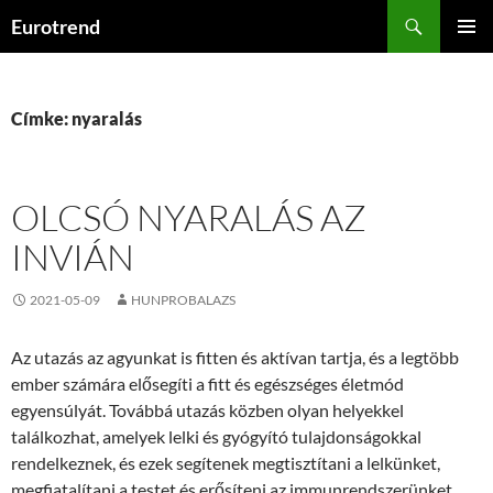
Kilépés
Keresés
Eurotrend
a
ELSŐDL
tartalomba
MENÜ
Címke: nyaralás
OLCSÓ NYARALÁS AZ
INVIÁN
2021-05-09
HUNPROBALAZS
Az utazás az agyunkat is fitten és aktívan tartja, és a legtöbb
ember számára elősegíti a fitt és egészséges életmód
egyensúlyát. Továbbá utazás közben olyan helyekkel
találkozhat, amelyek lelki és gyógyító tulajdonságokkal
rendelkeznek, és ezek segítenek megtisztítani a lelkünket,
megfiatalítani a testet és erősíteni az immunrendszerünket.