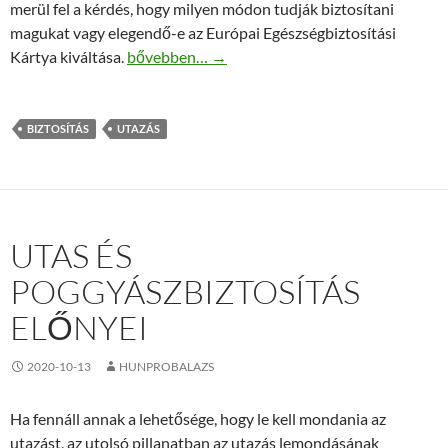
merül fel a kérdés, hogy milyen módon tudják biztosítani
magukat vagy elegendő-e az Európai Egészségbiztosítási
Utasbiztosítás külföldi üzleti és tanulmányi út 
Kártya kiváltása.
bővebben…
→
BIZTOSÍTÁS
UTAZÁS
UTAS ÉS
POGGYÁSZBIZTOSÍTÁS
ELŐNYEI
2020-10-13
HUNPROBALAZS
Ha fennáll annak a lehetősége, hogy le kell mondania az
utazást, az utolsó pillanatban az utazás lemondásának