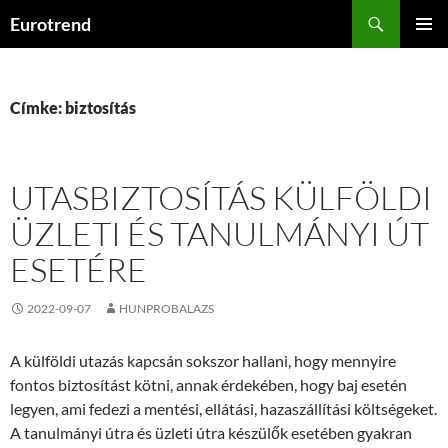
Kilépés
Keresés
Eurotrend
a
ELSŐDL
tartalomba
MENÜ
Címke: biztosítás
UTASBIZTOSÍTÁS KÜLFÖLDI
ÜZLETI ÉS TANULMÁNYI ÚT
ESETÉRE
2022-09-07
HUNPROBALAZS
A külföldi utazás kapcsán sokszor hallani, hogy mennyire
fontos biztosítást kötni, annak érdekében, hogy baj esetén
legyen, ami fedezi a mentési, ellátási, hazaszállítási költségeket.
A tanulmányi útra és üzleti útra készülők esetében gyakran