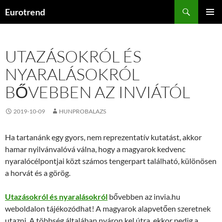
Kilépés
Keresés
Eurotrend
a
ELSŐDL
tartalomba
MENÜ
UTAZÁSOKRÓL ÉS
NYARALÁSOKRÓL
BŐVEBBEN AZ INVIÁTÓL
2019-10-09
HUNPROBALAZS
Ha tartanánk egy gyors, nem reprezentatív kutatást, akkor
hamar nyilvánvalóvá válna, hogy a magyarok kedvenc
nyaralócélpontjai közt számos tengerpart található, különösen
a horvát és a görög.
Utazásokról és nyaralásokról
bővebben az invia.hu
weboldalon tájékozódhat! A magyarok alapvetően szeretnek
utazni. A többség általában nyáron kel útra, ekkor pedig a