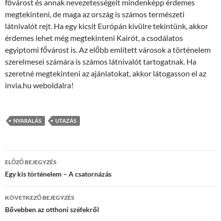
fővárost és annak nevezetességeit mindenképp érdemes
megtekinteni, de maga az ország is számos természeti
látnivalót rejt. Ha egy kicsit Európán kívülre tekintünk, akkor
érdemes lehet még megtekinteni Kairót, a csodálatos
egyiptomi fővárost is. Az előbb említett városok a történelem
szerelmesei számára is számos látnivalót tartogatnak. Ha
szeretné megtekinteni az ajánlatokat, akkor látogasson el az
invia.hu weboldalra!
NYARALÁS
UTAZÁS
Bejegyzés
ELŐZŐ BEJEGYZÉS
navigáció
Egy kis történelem – A csatornázás
KÖVETKEZŐ BEJEGYZÉS
Bővebben az otthoni széfekről