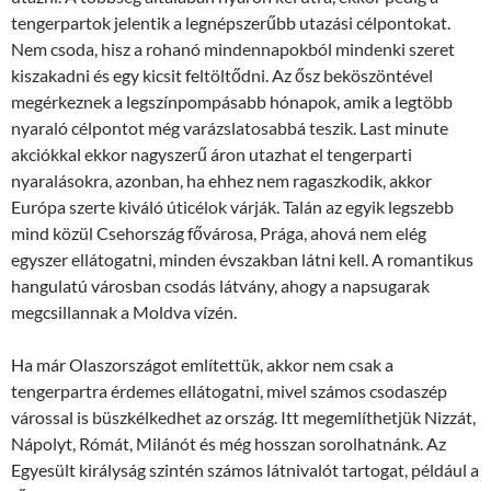
tengerpartok jelentik a legnépszerűbb utazási célpontokat.
Nem csoda, hisz a rohanó mindennapokból mindenki szeret
kiszakadni és egy kicsit feltöltődni. Az ősz beköszöntével
megérkeznek a legszínpompásabb hónapok, amik a legtöbb
nyaraló célpontot még varázslatosabbá teszik. Last minute
akciókkal ekkor nagyszerű áron utazhat el tengerparti
nyaralásokra, azonban, ha ehhez nem ragaszkodik, akkor
Európa szerte kiváló úticélok várják. Talán az egyik legszebb
mind közül Csehország fővárosa, Prága, ahová nem elég
egyszer ellátogatni, minden évszakban látni kell. A romantikus
hangulatú városban csodás látvány, ahogy a napsugarak
megcsillannak a Moldva vízén.
Ha már Olaszországot említettük, akkor nem csak a
tengerpartra érdemes ellátogatni, mivel számos csodaszép
várossal is büszkélkedhet az ország. Itt megemlíthetjük Nizzát,
Nápolyt, Rómát, Milánót és még hosszan sorolhatnánk. Az
Egyesült királyság szintén számos látnivalót tartogat, például a