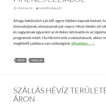
2024-04-09
HUNPROBALAZS
Ahogy beköszönt a jó idő, egyre többen kapnak kedvet, h
kimozduljanak, elutazzanak pár napra. Hévíz ideális úti cé
és nagyoknak egyaránt az érdekes látnivalók és az izgalm
programok miatt. Ha Hévízre esik a választásunk, akkor m
Hévíz szállás a minős
megfelelő szállásra van szükségünk.
bővebben…
→
HÉVÍZ
SZÁLLÁS
SZÁLLÁS HÉVÍZ TERÜLET
ÁRON