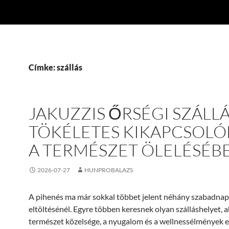
Címke: szállás
JAKUZZIS ŐRSÉGI SZÁLLÁ
TÖKÉLETES KIKAPCSOLÓ
A TERMÉSZET ÖLELÉSÉB
2026-07-27
HUNPROBALAZS
A pihenés ma már sokkal többet jelent néhány szabadnap
eltöltésénél. Egyre többen keresnek olyan szálláshelyet, a
természet közelsége, a nyugalom és a wellnessélmények 