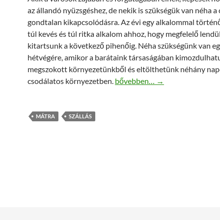
az állandó nyüzsgéshez, de nekik is szükségük van néha a 
gondtalan kikapcsolódásra. Az évi egy alkalommal történ
túl kevés és túl ritka alkalom ahhoz, hogy megfelelő lendü
kitartsunk a következő pihenőig. Néha szükségünk van e
hétvégére, amikor a barátaink társaságában kimozdulhat
megszokott környezetünkből és eltölthetünk néhány nap
Így pihenjünk igazán jól…
csodálatos környezetben.
bővebben…
→
MÁTRA
SZÁLLÁS