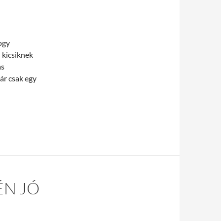
ogy
l kicsiknek
as
ár csak egy
égi pihenés céljából
ÉN JÓ