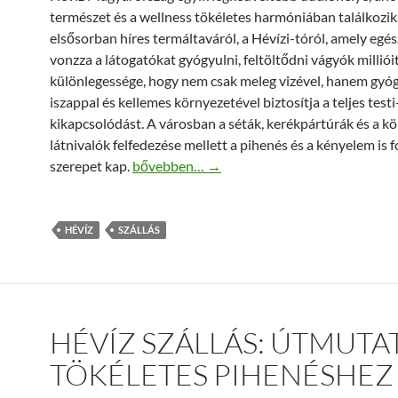
természet és a wellness tökéletes harmóniában találkozik
elsősorban híres termáltaváról, a Hévízi-tóról, amely egé
vonzza a látogatókat gyógyulni, feltöltődni vágyók millióit
különlegessége, hogy nem csak meleg vizével, hanem gyó
iszappal és kellemes környezetével biztosítja a teljes testi-
kikapcsolódást. A városban a séták, kerékpártúrák és a k
látnivalók felfedezése mellett a pihenés és a kényelem is 
Hévíz szállás tippek: kényelmes pihenés a
szerepet kap.
bővebben…
→
HÉVÍZ
SZÁLLÁS
HÉVÍZ SZÁLLÁS: ÚTMUTA
TÖKÉLETES PIHENÉSHEZ