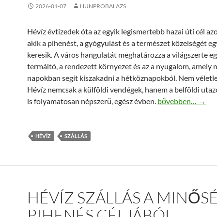
2026-01-07
HUNPROBALAZS
Hévíz évtizedek óta az egyik legismertebb hazai úti cél az
akik a pihenést, a gyógyulást és a természet közelségét e
keresik. A város hangulatát meghatározza a világszerte e
termáltó, a rendezett környezet és az a nyugalom, amely m
napokban segít kiszakadni a hétköznapokból. Nem véletl
Hévíz nemcsak a külföldi vendégek, hanem a belföldi uta
Hévíz szállás: út
is folyamatosan népszerű, egész évben.
bővebben…
→
HÉVÍZ
SZÁLLÁS
HÉVÍZ SZÁLLÁS A MINŐS
PIHENÉS CÉLJÁBÓL