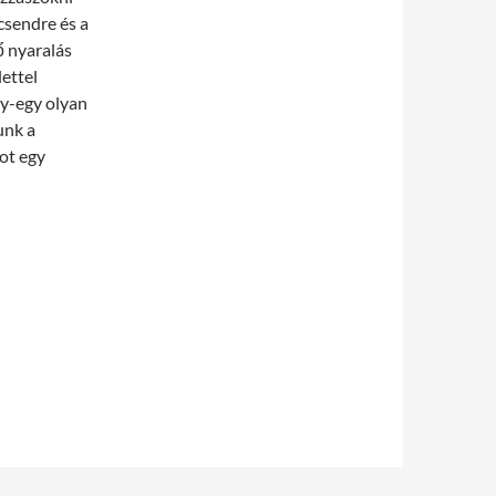
csendre és a
ő nyaralás
lettel
gy-egy olyan
unk a
ot egy