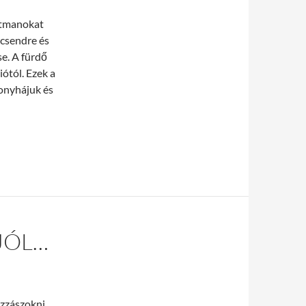
rtmanokat
 csendre és
se. A fürdő
ótól. Ezek a
konyhájuk és
n!
JÓL…
ozzászokni