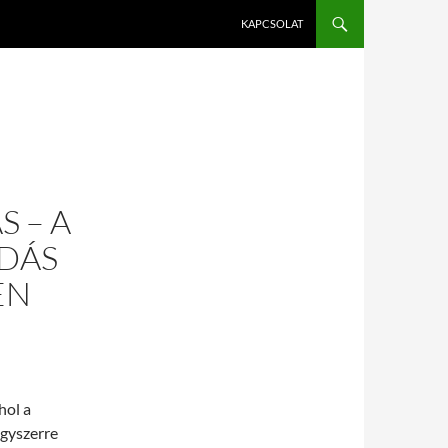
KAPCSOLAT
S – A
DÁS
EN
hol a
egyszerre