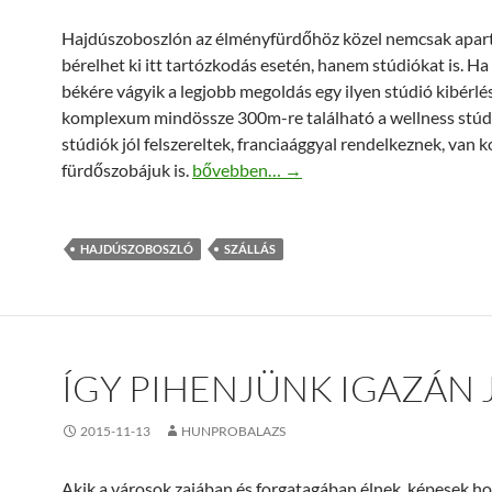
Hajdúszoboszlón az élményfürdőhöz közel nemcsak apa
bérelhet ki itt tartózkodás esetén, hanem stúdiókat is. Ha
békére vágyik a legjobb megoldás egy ilyen stúdió kibérlé
komplexum mindössze 300m-re található a wellness stúdi
stúdiók jól felszereltek, franciaággyal rendelkeznek, van 
Wellness stúdió, szállás Hajdúszoboszló
fürdőszobájuk is.
bővebben…
→
HAJDÚSZOBOSZLÓ
SZÁLLÁS
ÍGY PIHENJÜNK IGAZÁN 
2015-11-13
HUNPROBALAZS
Akik a városok zajában és forgatagában élnek, képesek h