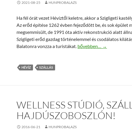
2021-08-25
HUNPROBALAZS
Ha fél órát vezet Hévíztől keletre, akkor a Szigligeti kastél
Az erőd építése 1262 évben fejeződött be, és sok épület 
megsemmisült, de 1991 óta aktív rekonstrukció alatt álln
Szigligeti erőd gazdag történelemmel és csodálatos kilátás
Szállás Hévíz területén jó 
Balatonra vonzza a turistákat.
bővebben…
→
HÉVÍZ
SZÁLLÁS
WELLNESS STÚDIÓ, SZÁL
HAJDÚSZOBOSZLÓN!
2016-06-21
HUNPROBALAZS