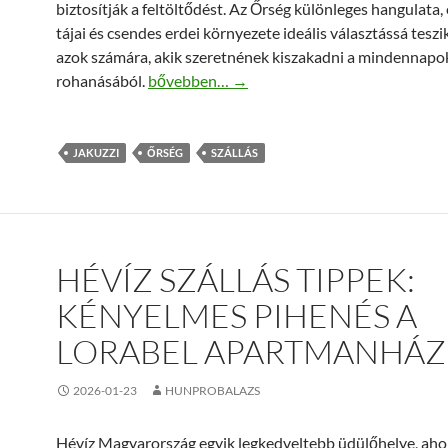
biztosítják a feltöltődést. Az Őrség különleges hangulata, 
tájai és csendes erdei környezete ideális választássá teszi
azok számára, akik szeretnének kiszakadni a mindennapo
Jakuzzis őrségi szállás – a tökéletes kikapc
rohanásából.
bővebben…
→
JAKUZZI
ŐRSÉG
SZÁLLÁS
HÉVÍZ SZÁLLÁS TIPPEK:
KÉNYELMES PIHENÉS A
LORABEL APARTMANHÁ
2026-01-23
HUNPROBALAZS
Hévíz Magyarország egyik legkedveltebb üdülőhelye, ahol