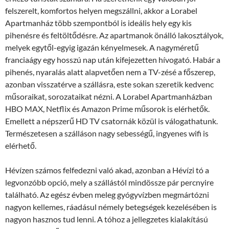
felszerelt, komfortos helyen megszállni, akkor a Lorabel
Apartmanház több szempontból is ideális hely egy kis
pihenésre és feltöltődésre. Az apartmanok önálló lakosztályok,
melyek egytől-egyig igazán kényelmesek. A nagyméretű
franciaágy egy hosszú nap után kifejezetten hívogató. Habár a
pihenés, nyaralás alatt alapvetően nem a TV-zésé a főszerep,
azonban visszatérve a szállásra, este sokan szeretik kedvenc
műsoraikat, sorozataikat nézni. A Lorabel Apartmanházban
HBO MAX, Netflix és Amazon Prime műsorok is elérhetők.
Emellett a népszerű HD TV csatornák közül is válogathatunk.
Természetesen a szálláson nagy sebességű, ingyenes wifi is
elérhető.
Hévízen számos felfedezni való akad, azonban a Hévízi tó a
legvonzóbb opció, mely a szállástól mindössze pár percnyire
található. Az egész évben meleg gyógyvízben megmártózni
nagyon kellemes, ráadásul némely betegségek kezelésében is
nagyon hasznos tud lenni. A tóhoz a jellegzetes kialakítású