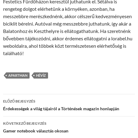
Festetics Fürdőházon keresztül juthatunk el. Sétálva is
rengeteg dolgot elérhetünk a környéken, azonban, ha
messzebbre merészkednénk, akkor célszerű kedvezményesen
biciklit bérelni. Autóval még messzebbre juthatunk, így akár a
Balatonhoz és Keszthelyre is ellátogathatunk. Ha szeretnénk
bővebben tájékozódni, akkor érdemes ellátogatni a lorabel.hu
weboldalra, ahol többek közt természetesen elérhetőség is
található!
APARTMAN
HÉVÍZ
Bejegyzés
ELŐZŐ BEJEGYZÉS
navigáció
Érdekességek a világ tájairól a Történések magazin honlapján
KÖVETKEZŐ BEJEGYZÉS
Gamer notebook választás okosan