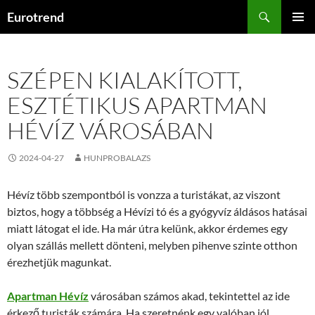
Kilépés
Keresés
Eurotrend
a
ELSŐDL
tartalomba
MENÜ
SZÉPEN KIALAKÍTOTT,
ESZTÉTIKUS APARTMAN
HÉVÍZ VÁROSÁBAN
2024-04-27
HUNPROBALAZS
Hévíz több szempontból is vonzza a turistákat, az viszont
biztos, hogy a többség a Hévízi tó és a gyógyvíz áldásos hatásai
miatt látogat el ide. Ha már útra kelünk, akkor érdemes egy
olyan szállás mellett dönteni, melyben pihenve szinte otthon
érezhetjük magunkat.
Apartman Hévíz
városában számos akad, tekintettel az ide
érkező turisták számára. Ha szeretnénk egy valóban jól