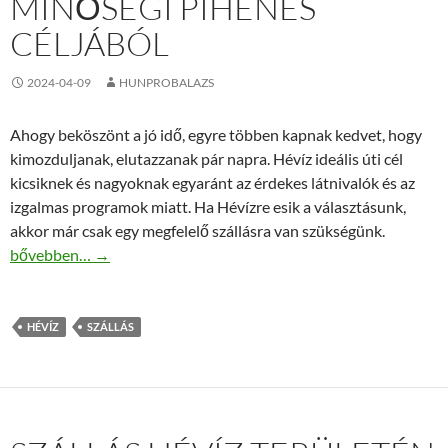
MINŐSÉGI PIHENÉS
CÉLJÁBÓL
2024-04-09
HUNPROBALAZS
Ahogy beköszönt a jó idő, egyre többen kapnak kedvet, hogy
kimozduljanak, elutazzanak pár napra. Hévíz ideális úti cél
kicsiknek és nagyoknak egyaránt az érdekes látnivalók és az
izgalmas programok miatt. Ha Hévízre esik a választásunk,
akkor már csak egy megfelelő szállásra van szükségünk.
Hévíz szállás a minőségi pihenés céljából
bővebben…
→
HÉVÍZ
SZÁLLÁS