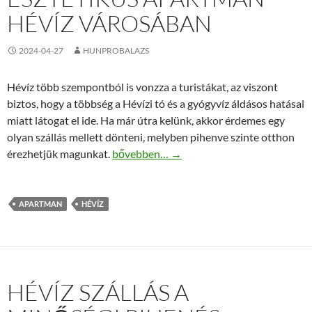
HÉVÍZ VÁROSÁBAN
2024-04-27
HUNPROBALAZS
Hévíz több szempontból is vonzza a turistákat, az viszont
biztos, hogy a többség a Hévízi tó és a gyógyvíz áldásos hatásai
miatt látogat el ide. Ha már útra kelünk, akkor érdemes egy
olyan szállás mellett dönteni, melyben pihenve szinte otthon
Szépen kialakított, esztétikus apartman H
érezhetjük magunkat.
bővebben…
→
APARTMAN
HÉVÍZ
HÉVÍZ SZÁLLÁS A