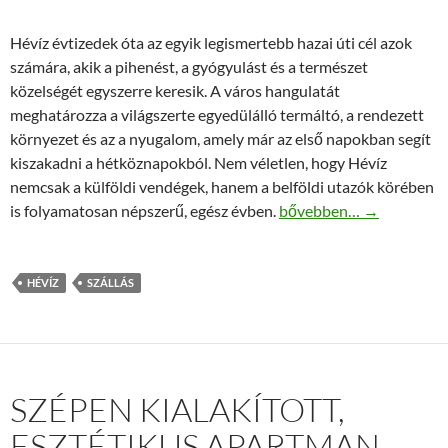
Hévíz évtizedek óta az egyik legismertebb hazai úti cél azok
számára, akik a pihenést, a gyógyulást és a természet
közelségét egyszerre keresik. A város hangulatát
meghatározza a világszerte egyedülálló termáltó, a rendezett
környezet és az a nyugalom, amely már az első napokban segít
kiszakadni a hétköznapokból. Nem véletlen, hogy Hévíz
nemcsak a külföldi vendégek, hanem a belföldi utazók körében
Hévíz szállás: útmutató 
is folyamatosan népszerű, egész évben.
bővebben…
→
HÉVÍZ
SZÁLLÁS
SZÉPEN KIALAKÍTOTT,
ESZTÉTIKUS APARTMAN