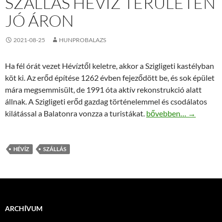
SZÁLLÁS HÉVÍZ TERÜLETÉN
JÓ ÁRON
2021-08-25
HUNPROBALAZS
Ha fél órát vezet Hévíztől keletre, akkor a Szigligeti kastélyban
köt ki. Az erőd építése 1262 évben fejeződött be, és sok épület
mára megsemmisült, de 1991 óta aktív rekonstrukció alatt
állnak. A Szigligeti erőd gazdag történelemmel és csodálatos
Szállás Hévíz területén
kilátással a Balatonra vonzza a turistákat.
bővebben…
→
HÉVÍZ
SZÁLLÁS
ARCHÍVUM