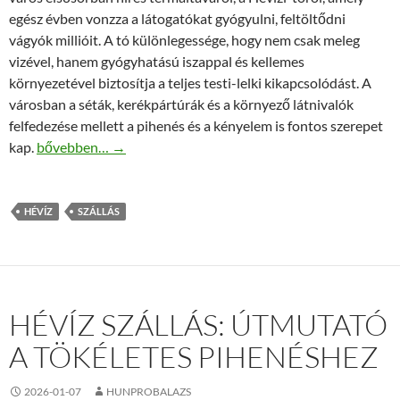
egész évben vonzza a látogatókat gyógyulni, feltöltődni
vágyók millióit. A tó különlegessége, hogy nem csak meleg
vizével, hanem gyógyhatású iszappal és kellemes
környezetével biztosítja a teljes testi-lelki kikapcsolódást. A
városban a séták, kerékpártúrák és a környező látnivalók
felfedezése mellett a pihenés és a kényelem is fontos szerepet
Hévíz szállás tippek: kényelmes pihenés a Lorabel Apartm
kap.
bővebben…
→
HÉVÍZ
SZÁLLÁS
HÉVÍZ SZÁLLÁS: ÚTMUTATÓ
A TÖKÉLETES PIHENÉSHEZ
2026-01-07
HUNPROBALAZS