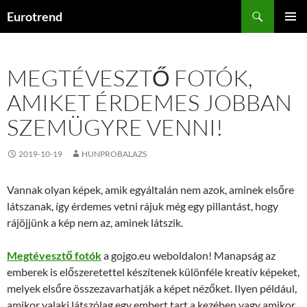
Kilépés
Keresés
Eurotrend
a
ELSŐDL
tartalomba
MENÜ
MEGTÉVESZTŐ FOTÓK,
AMIKET ÉRDEMES JOBBAN
SZEMÜGYRE VENNI!
2019-10-19
HUNPROBALAZS
Vannak olyan képek, amik egyáltalán nem azok, aminek elsőre
látszanak, így érdemes vetni rájuk még egy pillantást, hogy
rájöjjünk a kép nem az, aminek látszik.
Megtévesztő fotók
a gojgo.eu weboldalon! Manapság az
emberek is előszeretettel készítenek különféle kreatív képeket,
melyek elsőre összezavarhatják a képet nézőket. Ilyen például,
amikor valaki látszólag egy embert tart a kezében vagy amikor