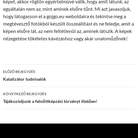
képet, akkor rögtön egyértelművé válik, hogy amit látunk, az
egyáltalán nem az, mint aminek elsőre tűnt. Mi azt javasoljuk,
hogy látogasson el a gojgo.eu weboldalra és tekintse meg a
megtévesztő fotókból készült összeállítást és ne feledje, amit a
képen elsőre lát, az nem feltétlenül az, aminek látszik. A képek
nézegetése tökéletes kávézáshoz vagy akár unaloműzőnek!
Bejegyzés
ELŐZŐ BEJEGYZÉS
navigáció
Katalizátor tudnivalók
KÖVETKEZŐ BEJEGYZÉS
Tájékozódjunk a felnőttképzési törvényt illetően!