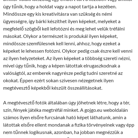
úgy tűnik, hogy a holdat vagy a napot tartja a kezében.
Mindössze egy kis kreativitásra van szükség és némi
ügyességre, így bárki készíthet ilyen képeket, melyeket a
megfelelő szögből kell lefotózni és meg lehet velük tréfálni
másokat. Olykor a természet is produkál ilyen képeket,
mindössze szemfülesnek kell lenni, ahhoz, hogy ezeket a
képeket le lehessen fotózni. Olykor pedig csak észre kell venni
az ilyen helyzeteket. Az ilyen képeket a többség szereti nézni,
mivel úgy tűnik, hogy a képen látottak elrugaszkodnak a
valóságtól, az emberek nagyrésze pedig tudni szeretné az
okokat. Éppen ezért sokan szívesen nézegetnek ilyen
megtévesztő képekből készült összeállításokat.
A megtévesztő fotók általában úgy jöhetnek létre, hogy a tér,
szín, fények játéka megtréfál minket. A gojgo.eu weboldalán
számos ilyen elsőre furcsának ható képet láthatunk, amin a
látottak elsőre ellent mondanak a fizika törvényeinek vagy épp
nem tűnnek logikusnak, azonban, ha jobban megnézzük a