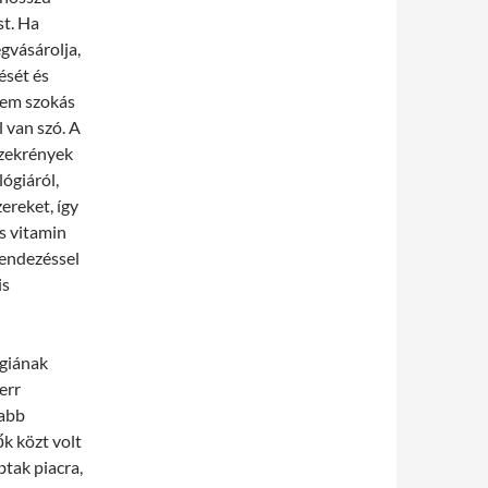
st. Ha
gvásárolja,
ését és
nem szokás
 van szó. A
szekrények
lógiáról,
ereket, így
s vitamin
rendezéssel
is
ógiának
err
sabb
ők közt volt
tak piacra,