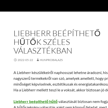
LIEBHERR BEÉPÍTHETŐ
HŰTŐK SZÉLES
VÁLASZTÉKBAN
2022-05-22
HUNPROBALAZS
A Liebherr készülékeiről naphosszat lehetne áradozni, hi
nagyszerű termékekről van szó, amelyek amellett, hogy 
minőséget képviselnek, esztétikusak és energiatakarékosa
Ha a Liebherr mellett teszi le a voksát, akkor biztosan jó 
Liebherr beépíthető hűtő
választását biztosan nem fogj
A hűtőszekrény választás azért sem könnyű feladat, mert