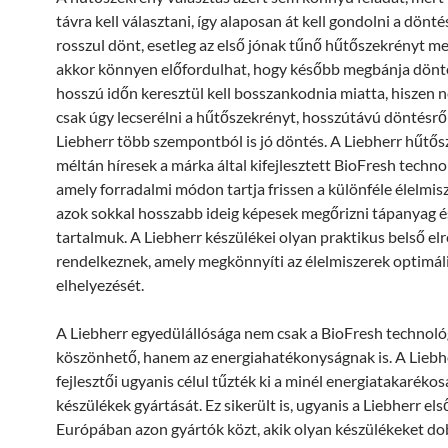
távra kell választani, így alaposan át kell gondolni a dönté
rosszul dönt, esetleg az első jónak tűnő hűtőszekrényt me
akkor könnyen előfordulhat, hogy később megbánja dönt
hosszú időn keresztül kell bosszankodnia miatta, hiszen 
csak úgy lecserélni a hűtőszekrényt, hosszútávú döntésről
Liebherr több szempontból is jó döntés. A Liebherr hűtő
méltán híresek a márka által kifejlesztett BioFresh techno
amely forradalmi módon tartja frissen a különféle élelmisz
azok sokkal hosszabb ideig képesek megőrizni tápanyag é
tartalmuk. A Liebherr készülékei olyan praktikus belső el
rendelkeznek, amely megkönnyíti az élelmiszerek optimál
elhelyezését.
A Liebherr egyedülállósága nem csak a BioFresh technol
köszönhető, hanem az energiahatékonyságnak is. A Liebh
fejlesztői ugyanis célul tűzték ki a minél energiatakaréko
készülékek gyártását. Ez sikerült is, ugyanis a Liebherr els
Európában azon gyártók közt, akik olyan készülékeket dob