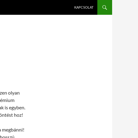
KAPCSOLAT
szen olyan
prémium
k is egyben.
döntést hoz!
a megbánni!
 hosszú