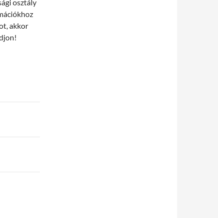
ági osztály
rmációkhoz
ot, akkor
djon!