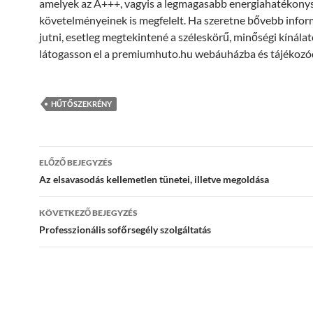
amelyek az A+++, vagyis a legmagasabb energiahatékonys
követelményeinek is megfelelt. Ha szeretne bővebb info
jutni, esetleg megtekintené a széleskörű, minőségi kínálat
látogasson el a premiumhuto.hu webáuházba és tájékozó
HŰTŐSZEKRÉNY
Bejegyzés
ELŐZŐ BEJEGYZÉS
navigáció
Az elsavasodás kellemetlen tünetei, illetve megoldása
KÖVETKEZŐ BEJEGYZÉS
Professzionális sofőrsegély szolgáltatás