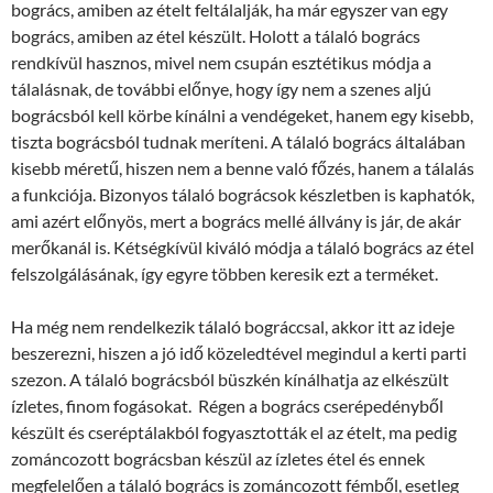
bogrács, amiben az ételt feltálalják, ha már egyszer van egy
bogrács, amiben az étel készült. Holott a tálaló bogrács
rendkívül hasznos, mivel nem csupán esztétikus módja a
tálalásnak, de további előnye, hogy így nem a szenes aljú
bográcsból kell körbe kínálni a vendégeket, hanem egy kisebb,
tiszta bográcsból tudnak meríteni. A tálaló bogrács általában
kisebb méretű, hiszen nem a benne való főzés, hanem a tálalás
a funkciója. Bizonyos tálaló bográcsok készletben is kaphatók,
ami azért előnyös, mert a bogrács mellé állvány is jár, de akár
merőkanál is. Kétségkívül kiváló módja a tálaló bogrács az étel
felszolgálásának, így egyre többen keresik ezt a terméket.
Ha még nem rendelkezik tálaló bográccsal, akkor itt az ideje
beszerezni, hiszen a jó idő közeledtével megindul a kerti parti
szezon. A tálaló bográcsból büszkén kínálhatja az elkészült
ízletes, finom fogásokat. Régen a bogrács cserépedényből
készült és cseréptálakból fogyasztották el az ételt, ma pedig
zománcozott bográcsban készül az ízletes étel és ennek
megfelelően a tálaló bogrács is zománcozott fémből, esetleg