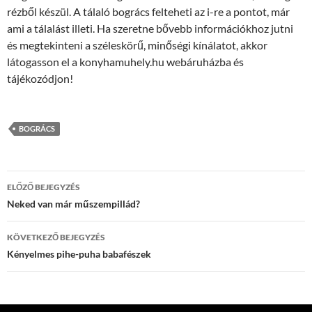
rézből készül. A tálaló bogrács felteheti az i-re a pontot, már
ami a tálalást illeti. Ha szeretne bővebb információkhoz jutni
és megtekinteni a széleskörű, minőségi kínálatot, akkor
látogasson el a konyhamuhely.hu webáruházba és
tájékozódjon!
BOGRÁCS
Bejegyzés
ELŐZŐ BEJEGYZÉS
navigáció
Neked van már műszempillád?
KÖVETKEZŐ BEJEGYZÉS
Kényelmes pihe-puha babafészek