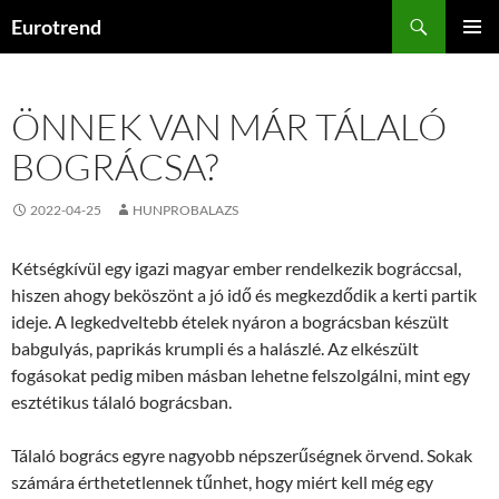
Kilépés
Keresés
Eurotrend
a
ELSŐDL
tartalomba
MENÜ
ÖNNEK VAN MÁR TÁLALÓ
BOGRÁCSA?
2022-04-25
HUNPROBALAZS
Kétségkívül egy igazi magyar ember rendelkezik bográccsal,
hiszen ahogy beköszönt a jó idő és megkezdődik a kerti partik
ideje. A legkedveltebb ételek nyáron a bográcsban készült
babgulyás, paprikás krumpli és a halászlé. Az elkészült
fogásokat pedig miben másban lehetne felszolgálni, mint egy
esztétikus tálaló bográcsban.
Tálaló bogrács egyre nagyobb népszerűségnek örvend. Sokak
számára érthetetlennek tűnhet, hogy miért kell még egy