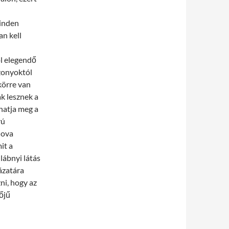
minden
n kell
l elegendő
zonyoktól
körre van
k lesznek a
hatja meg a
rú
Hova
it a
lábnyi látás
ázatára
ni, hogy az
őjű