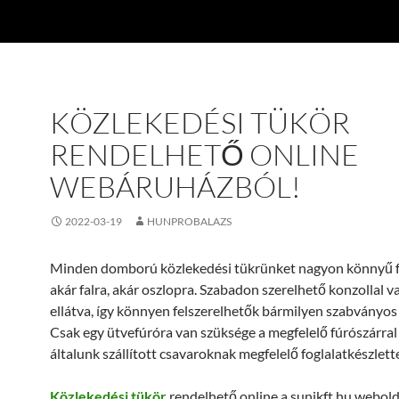
KÖZLEKEDÉSI TÜKÖR
RENDELHETŐ ONLINE
WEBÁRUHÁZBÓL!
2022-03-19
HUNPROBALAZS
Minden domború közlekedési tükrünket nagyon könnyű fe
akár falra, akár oszlopra. Szabadon szerelhető konzollal 
ellátva, így könnyen felszerelhetők bármilyen szabványos
Csak egy ütvefúróra van szüksége a megfelelő fúrószárral 
általunk szállított csavaroknak megfelelő foglalatkészlette
Közlekedési tükör
rendelhető online a sunikft.hu webold