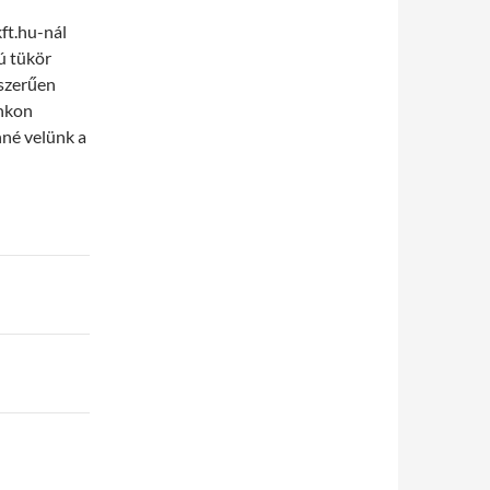
kft.hu-nál
ú tükör
yszerűen
unkon
nné velünk a