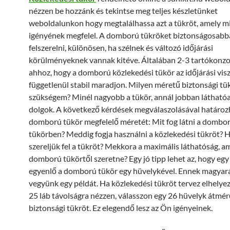
nézzen be hozzánk és tekintse meg teljes készletünket
weboldalunkon hogy megtalálhassa azt a tükröt, amely 
igényének megfelel. A domború tükröket biztonságosabba
felszerelni, különösen, ha szélnek és változó időjárási
körülményeknek vannak kitéve. Általában 2-3 tartókonzo
ahhoz, hogy a domború közlekedési tükör az időjárási vis
függetlenül stabil maradjon. Milyen méretű biztonsági tü
szükségem? Minél nagyobb a tükör, annál jobban láthatóa
dolgok. A következő kérdések megválaszolásával határoz
domború tükör megfelelő méretét: Mit fog látni a dombo
tükörben? Meddig fogja használni a közlekedési tükröt? 
szereljük fel a tükröt? Mekkora a maximális láthatóság, am
domború tükörtől szeretne? Egy jó tipp lehet az, hogy egy 
egyenlő a domború tükör egy hüvelykével. Ennek magyar
vegyünk egy példát. Ha közlekedési tükröt tervez elhelyez
25 láb távolságra nézzen, válasszon egy 26 hüvelyk átmér
biztonsági tükröt. Ez elegendő lesz az Ön igényeinek.