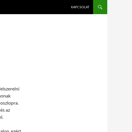
KAPCSOLAT
lszerelni
vannak
 oszlopra.
és az
l.
alon, ezért