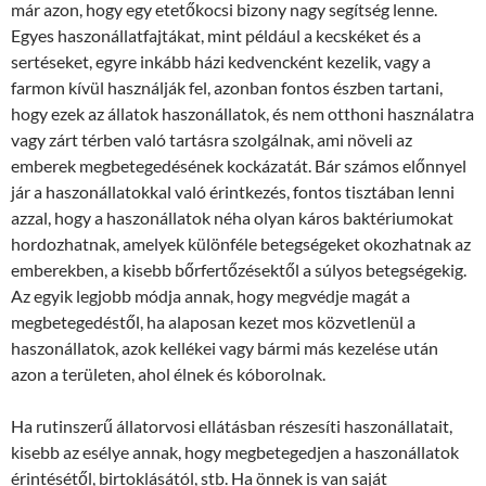
már azon, hogy egy etetőkocsi bizony nagy segítség lenne.
Egyes haszonállatfajtákat, mint például a kecskéket és a
sertéseket, egyre inkább házi kedvencként kezelik, vagy a
farmon kívül használják fel, azonban fontos észben tartani,
hogy ezek az állatok haszonállatok, és nem otthoni használatra
vagy zárt térben való tartásra szolgálnak, ami növeli az
emberek megbetegedésének kockázatát. Bár számos előnnyel
jár a haszonállatokkal való érintkezés, fontos tisztában lenni
azzal, hogy a haszonállatok néha olyan káros baktériumokat
hordozhatnak, amelyek különféle betegségeket okozhatnak az
emberekben, a kisebb bőrfertőzésektől a súlyos betegségekig.
Az egyik legjobb módja annak, hogy megvédje magát a
megbetegedéstől, ha alaposan kezet mos közvetlenül a
haszonállatok, azok kellékei vagy bármi más kezelése után
azon a területen, ahol élnek és kóborolnak.
Ha rutinszerű állatorvosi ellátásban részesíti haszonállatait,
kisebb az esélye annak, hogy megbetegedjen a haszonállatok
érintésétől, birtoklásától, stb. Ha önnek is van saját