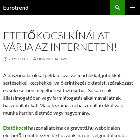
Kilépés
Keresés
Eurotrend
a
ELSŐDL
tartalomba
MENÜ
ETETŐKOCSI KÍNÁLAT
VÁRJA AZ INTERNETEN!
2022-03-07
HUNPROBALAZS
A haszonállatokkal például szarvasmarhákkal, juhokkal,
sertésekkel, kecskékkel, való érintkezés oktatást, szórakozást
és sok esetben megélhetést biztosíthat. Sokan csak
állatsimogatóban vagy farmlátogatás alkalmával látnak
haszonállatokat. Mások számára a haszonállatokkal való
munka karrier, életmód vagy hagyomány.
Etetőkocsi
haszonállatoknak a gravetti.hu weboldalon
elérhető, tehát nézzen be hozzánk, ha ön is elgondolkodott