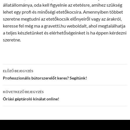
állatállománya, oda kell figyelnie az etetésre, amihez szükség
lehet egy profi és minőségi etetőkocsira. Amennyiben többet
szeretne megtudni az etetőkocsik előnyeiről vagy az árakról,
keresse fel még ma a gravetti.hu weboldalt, ahol megtalálhatja
a teljes készletünket és elérhetőségeinket is ha éppen kérdezni
szeretne.
Bejegyzés
ELŐZŐ BEJEGYZÉS
navigáció
Professzionális bútorszerelőt keres? Segítünk!
KÖVETKEZŐ BEJEGYZÉS
Óriási géptároló kínálat online!