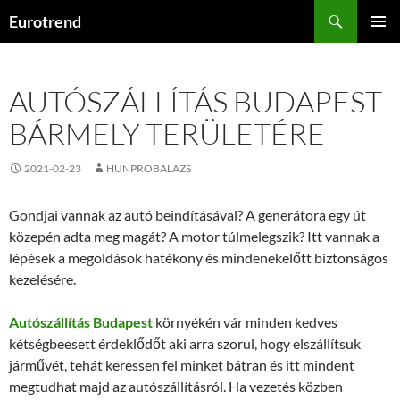
Kilépés
Keresés
Eurotrend
a
ELSŐDL
tartalomba
MENÜ
AUTÓSZÁLLÍTÁS BUDAPEST
BÁRMELY TERÜLETÉRE
2021-02-23
HUNPROBALAZS
Gondjai vannak az autó beindításával? A generátora egy út
közepén adta meg magát? A motor túlmelegszik? Itt vannak a
lépések a megoldások hatékony és mindenekelőtt biztonságos
kezelésére.
Autószállítás Budapest
környékén vár minden kedves
kétségbeesett érdeklődőt aki arra szorul, hogy elszállítsuk
járművét, tehát keressen fel minket bátran és itt mindent
megtudhat majd az autószállításról. Ha vezetés közben