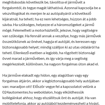
meghibásodás következik be, távolítsa el járművét a
forgalomtól, és tegye magát láthatóvá. Azonnal kapcsolja be a
vészvillogókat és menjen le az autópályáról a következő
kijáratnál, ha teheti; ha ez nem lehetséges, húzzon át a jobb
sávba. Ha szükséges, helyezze el a háromszögeket a jármű
mögé. Felemelheti a motorháztetőt, jelezve, hogy segítségre
van szüksége. Ha fennáll annak a veszélye, hogy más járművek
összeütköznek az önével, hagyja el autóját, és keressen egy
biztonságosabb helyet; mindig szálljon ki az utas oldaláról ha
teheti. Ellenkező esetben a legjobb, ha rögzített biztonsági
övvel marad a járművében, és így várja meg a segítség
megérkezését, különösen, ha nagyon forgalmas úton akad el.
Ha járműve elakadt egy hídon, egy alagútban vagy egy
forgalmas átjárón, akkor a legbiztonságosabb hely autójában
van: maradjon ott! Először vegye fel a kapcsolatot velünk a
024automentes.hu weboldalon, hogy elküldhessük
kollégáinkat ahhoz, hogy elszállítsuk önt és autóját. Ha van
mobiltelefonja, akkor az autójából kezdeményezheti a hívást.