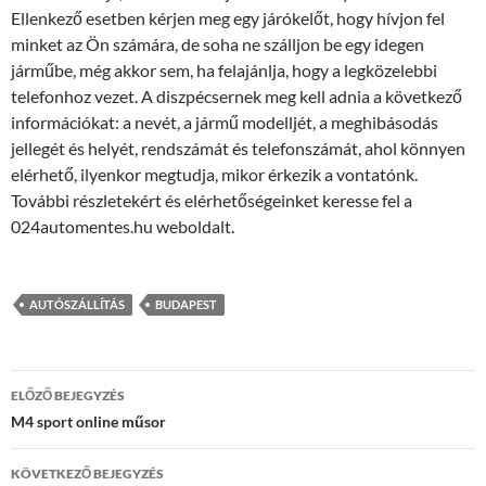
Ellenkező esetben kérjen meg egy járókelőt, hogy hívjon fel
minket az Ön számára, de soha ne szálljon be egy idegen
járműbe, még akkor sem, ha felajánlja, hogy a legközelebbi
telefonhoz vezet. A diszpécsernek meg kell adnia a következő
információkat: a nevét, a jármű modelljét, a meghibásodás
jellegét és helyét, rendszámát és telefonszámát, ahol könnyen
elérhető, ilyenkor megtudja, mikor érkezik a vontatónk.
További részletekért és elérhetőségeinket keresse fel a
024automentes.hu weboldalt.
AUTÓSZÁLLÍTÁS
BUDAPEST
Bejegyzés
ELŐZŐ BEJEGYZÉS
navigáció
M4 sport online műsor
KÖVETKEZŐ BEJEGYZÉS