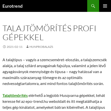
Kilépés
Keresés
Eurotrend
a
ELSŐDL
tartalomba
MENÜ
TALAJTÖMÖRÍTÉS PROFI
GÉPEKKEL
2021-02-11
HUNPROBALAZS
A talajtípus – vagyis a szemcseméret-eloszlás, a talajszemcsék
alakja, a talaj szilárd anyagainak fajsúlya, valamint a jelen lévő
agyagásványok mennyisége és típusa – nagy hatással van a
maximális szárazanyag-tömegre és az optimális
nedvességtartalomra, ami mind fontos talajtömörítés során.
Talajtömörítés
elérhető a legjobb Husqvarna gépekkel, tehát
keresse fel az epo-trend.hu weboldalt és itt megtalálhatja a
teljes gép kínálatot, amelyeket bátran kibérelhet. A talajtípus