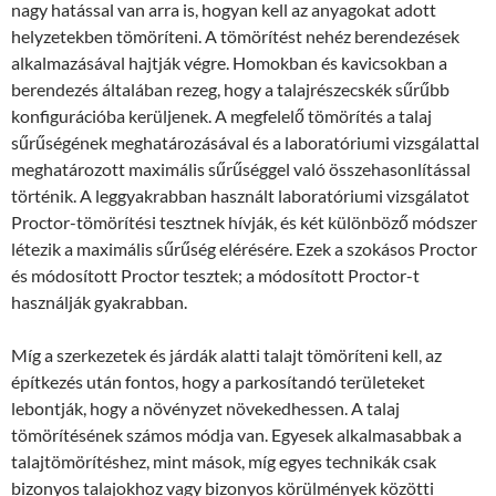
nagy hatással van arra is, hogyan kell az anyagokat adott
helyzetekben tömöríteni. A tömörítést nehéz berendezések
alkalmazásával hajtják végre. Homokban és kavicsokban a
berendezés általában rezeg, hogy a talajrészecskék sűrűbb
konfigurációba kerüljenek. A megfelelő tömörítés a talaj
sűrűségének meghatározásával és a laboratóriumi vizsgálattal
meghatározott maximális sűrűséggel való összehasonlítással
történik. A leggyakrabban használt laboratóriumi vizsgálatot
Proctor-tömörítési tesztnek hívják, és két különböző módszer
létezik a maximális sűrűség elérésére. Ezek a szokásos Proctor
és módosított Proctor tesztek; a módosított Proctor-t
használják gyakrabban.
Míg a szerkezetek és járdák alatti talajt tömöríteni kell, az
építkezés után fontos, hogy a parkosítandó területeket
lebontják, hogy a növényzet növekedhessen. A talaj
tömörítésének számos módja van. Egyesek alkalmasabbak a
talajtömörítéshez, mint mások, míg egyes technikák csak
bizonyos talajokhoz vagy bizonyos körülmények közötti