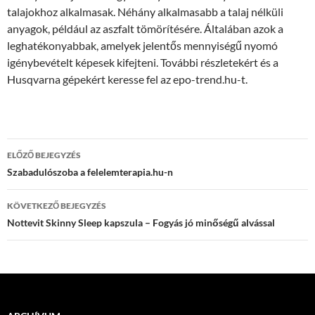
talajokhoz alkalmasak. Néhány alkalmasabb a talaj nélküli
anyagok, például az aszfalt tömörítésére. Általában azok a
leghatékonyabbak, amelyek jelentős mennyiségű nyomó
igénybevételt képesek kifejteni. További részletekért és a
Husqvarna gépekért keresse fel az epo-trend.hu-t.
Bejegyzés
ELŐZŐ BEJEGYZÉS
navigáció
Szabadulószoba a felelemterapia.hu-n
KÖVETKEZŐ BEJEGYZÉS
Nottevit Skinny Sleep kapszula – Fogyás jó minőségű alvással