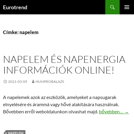
Kilépés
Keresés
Eurotrend
a
ELSŐDL
tartalomba
MENÜ
Címke: napelem
NAPELEM ÉS NAPENERGIA
INFORMÁCIÓK ONLINE!
2021-03-09
HUNPROBALAZS
A napelemek azok az eszközök, amelyeket a napsugarak
elnyelésére és árammá vagy hővé alakítására használnak.
Napelem és napen
Bővebben erről weboldalunkon olvashat majd.
bővebben…
→
NAPELEM