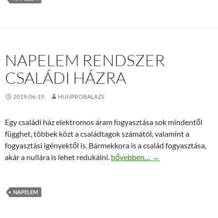
NAPELEM RENDSZER
CSALÁDI HÁZRA
2019-06-19
HUNPROBALAZS
Egy családi ház elektromos áram fogyasztása sok mindentől
függhet, többek közt a családtagok számától, valamint a
fogyasztási igényektől is. Bármekkora is a család fogyasztása,
Napelem rendszer családi házra
akár a nullára is lehet redukálni.
bővebben…
→
NAPELEM