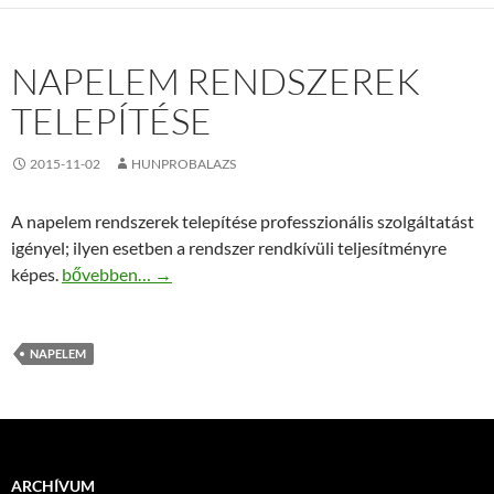
NAPELEM RENDSZEREK
TELEPÍTÉSE
2015-11-02
HUNPROBALAZS
A napelem rendszerek telepítése professzionális szolgáltatást
igényel; ilyen esetben a rendszer rendkívüli teljesítményre
Napelem rendszerek telepítése
képes.
bővebben…
→
NAPELEM
ARCHÍVUM