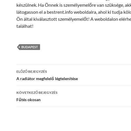
készülnek. Ha Önnek is személyemelőre van szüksége, ak
látogasson el a bestrent.info weboldalra, ahol ki tudja kö
Ön által kiválasztott személyemelőt! A weboldalon elérhe
találhat!
BUDAPEST
Bejegyzés
ELŐZŐ BEJEGYZÉS
navigáció
A radiátor megfelelő légtelenítése
KÖVETKEZŐ BEJEGYZÉS
Fűtés okosan