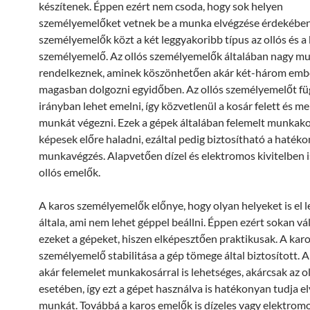
készítenek. Éppen ezért nem csoda, hogy sok helyen
személyemelőket vetnek be a munka elvégzése érdekében
személyemelők közt a két leggyakoribb típus az ollós és a
személyemelő. Az ollós személyemelők általában nagy m
rendelkeznek, aminek köszönhetően akár két-három ember
magasban dolgozni egyidőben. Az ollós személyemelőt fü
irányban lehet emelni, így közvetlenül a kosár felett és mel
munkát végezni. Ezek a gépek általában felemelt munkakos
képesek előre haladni, ezáltal pedig biztosítható a haték
munkavégzés. Alapvetően dízel és elektromos kivitelben i
ollós emelők.
A karos személyemelők előnye, hogy olyan helyeket is el l
általa, ami nem lehet géppel beállni. Éppen ezért sokan vá
ezeket a gépeket, hiszen elképesztően praktikusak. A kar
személyemelő stabilitása a gép tömege által biztosított. 
akár felemelet munkakosárral is lehetséges, akárcsak az o
esetében, így ezt a gépet használva is hatékonyan tudja e
munkát. Továbbá a karos emelők is dízeles vagy elektromo