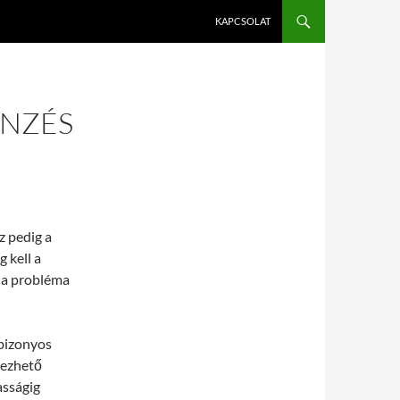
KAPCSOLAT
NZÉS
z pedig a
 kell a
 a probléma
bizonyos
vezhető
asságig