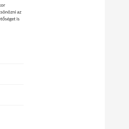
kor
lcsönözni az
tőséget is