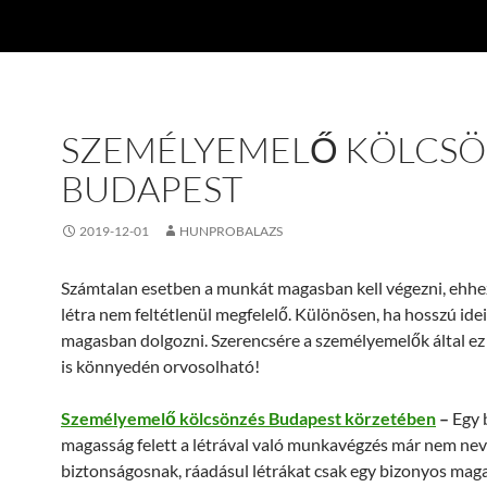
SZEMÉLYEMELŐ KÖLCSÖ
BUDAPEST
2019-12-01
HUNPROBALAZS
Számtalan esetben a munkát magasban kell végezni, ehhe
létra nem feltétlenül megfelelő. Különösen, ha hosszú ideig
magasban dolgozni. Szerencsére a személyemelők által ez
is könnyedén orvosolható!
Személyemelő kölcsönzés Budapest körzetében
–
Egy 
magasság felett a létrával való munkavégzés már nem ne
biztonságosnak, ráadásul létrákat csak egy bizonyos mag