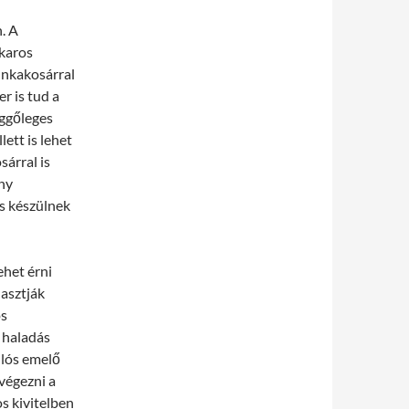
. A
 karos
unkakosárral
 is tud a
ggőleges
lett is lehet
árral is
ony
s készülnek
ehet érni
lasztják
os
A haladás
llós emelő
lvégezni a
s kivitelben