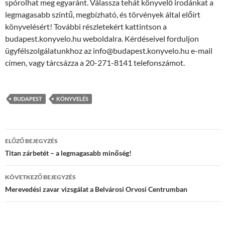
spórolhat meg egyaránt. Válassza tehát könyvelő irodánkat a
legmagasabb szintű, megbízható, és törvények által előírt
könyvelésért! További részletekért kattintson a
budapest.konyvelo.hu weboldalra. Kérdéseivel forduljon
ügyfélszolgálatunkhoz az info@budapest.konyvelo.hu e-mail
címen, vagy tárcsázza a 20-271-8141 telefonszámot.
BUDAPEST
KÖNYVELÉS
Bejegyzés
ELŐZŐ BEJEGYZÉS
navigáció
Titan zárbetét – a legmagasabb minőség!
KÖVETKEZŐ BEJEGYZÉS
Merevedési zavar vizsgálat a Belvárosi Orvosi Centrumban