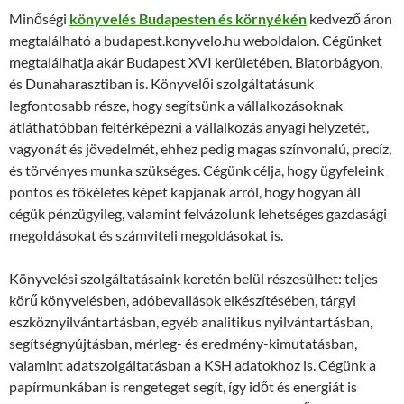
Minőségi
könyvelés Budapesten és környékén
kedvező áron
megtalálható a budapest.konyvelo.hu weboldalon. Cégünket
megtalálhatja akár Budapest XVI kerületében, Biatorbágyon,
és Dunaharasztiban is. Könyvelői szolgáltatásunk
legfontosabb része, hogy segítsünk a vállalkozásoknak
átláthatóbban feltérképezni a vállalkozás anyagi helyzetét,
vagyonát és jövedelmét, ehhez pedig magas színvonalú, precíz,
és törvényes munka szükséges. Cégünk célja, hogy ügyfeleink
pontos és tökéletes képet kapjanak arról, hogy hogyan áll
cégük pénzügyileg, valamint felvázolunk lehetséges gazdasági
megoldásokat és számviteli megoldásokat is.
Könyvelési szolgáltatásaink keretén belül részesülhet: teljes
körű könyvelésben, adóbevallások elkészítésében, tárgyi
eszköznyilvántartásban, egyéb analitikus nyilvántartásban,
segítségnyújtásban, mérleg- és eredmény-kimutatásban,
valamint adatszolgáltatásban a KSH adatokhoz is. Cégünk a
papírmunkában is rengeteget segít, így időt és energiát is