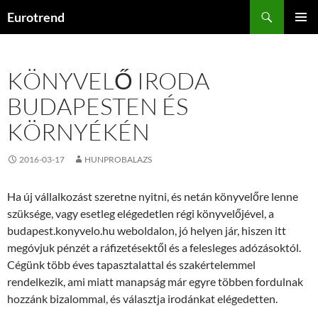
Kilépés
Keresés
Eurotrend
a
ELSŐDL
tartalomba
MENÜ
KÖNYVELŐ IRODA
BUDAPESTEN ÉS
KÖRNYÉKÉN
2016-03-17
HUNPROBALAZS
Ha új vállalkozást szeretne nyitni, és netán könyvelőre lenne
szüksége, vagy esetleg elégedetlen régi könyvelőjével, a
budapest.konyvelo.hu weboldalon, jó helyen jár, hiszen itt
megóvjuk pénzét a ráfizetésektől és a felesleges adózásoktól.
Cégünk több éves tapasztalattal és szakértelemmel
rendelkezik, ami miatt manapság már egyre többen fordulnak
hozzánk bizalommal, és választja irodánkat elégedetten.