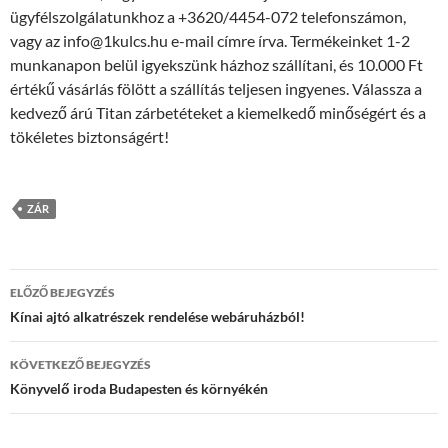
ügyfélszolgálatunkhoz a +3620/4454-072 telefonszámon,
vagy az info@1kulcs.hu e-mail címre írva. Termékeinket 1-2
munkanapon belül igyekszünk házhoz szállítani, és 10.000 Ft
értékű vásárlás fölött a szállítás teljesen ingyenes. Válassza a
kedvező árú Titan zárbetéteket a kiemelkedő minőségért és a
tökéletes biztonságért!
ZÁR
Bejegyzés
ELŐZŐ BEJEGYZÉS
navigáció
Kínai ajtó alkatrészek rendelése webáruházból!
KÖVETKEZŐ BEJEGYZÉS
Könyvelő iroda Budapesten és környékén