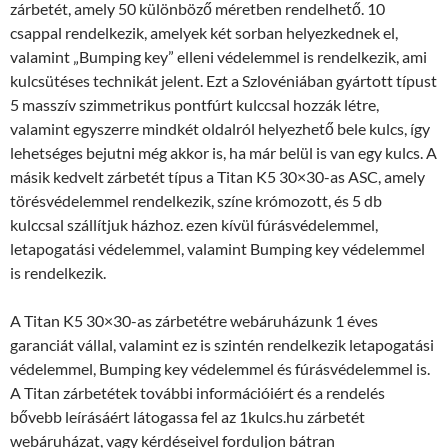
zárbetét, amely 50 különböző méretben rendelhető. 10
csappal rendelkezik, amelyek két sorban helyezkednek el,
valamint „Bumping key” elleni védelemmel is rendelkezik, ami
kulcsütéses technikát jelent. Ezt a Szlovéniában gyártott típust
5 masszív szimmetrikus pontfúrt kulccsal hozzák létre,
valamint egyszerre mindkét oldalról helyezhető bele kulcs, így
lehetséges bejutni még akkor is, ha már belül is van egy kulcs. A
másik kedvelt zárbetét típus a Titan K5 30×30-as ASC, amely
törésvédelemmel rendelkezik, színe krómozott, és 5 db
kulccsal szállítjuk házhoz. ezen kívül fúrásvédelemmel,
letapogatási védelemmel, valamint Bumping key védelemmel
is rendelkezik.
A Titan K5 30×30-as zárbetétre webáruházunk 1 éves
garanciát vállal, valamint ez is szintén rendelkezik letapogatási
védelemmel, Bumping key védelemmel és fúrásvédelemmel is.
A Titan zárbetétek további információiért és a rendelés
bővebb leírásáért látogassa fel az 1kulcs.hu zárbetét
webáruházat, vagy kérdéseivel forduljon bátran