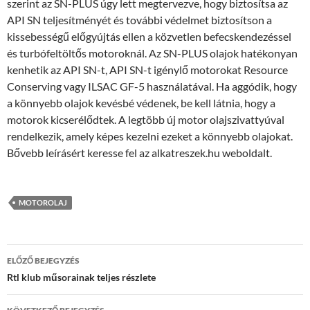
szerint az SN-PLUS úgy lett megtervezve, hogy biztosítsa az
API SN teljesítményét és további védelmet biztosítson a
kissebességű előgyújtás ellen a közvetlen befecskendezéssel
és turbófeltöltős motoroknál. Az SN-PLUS olajok hatékonyan
kenhetik az API SN-t, API SN-t igénylő motorokat Resource
Conserving vagy ILSAC GF-5 használatával. Ha aggódik, hogy
a könnyebb olajok kevésbé védenek, be kell látnia, hogy a
motorok kicserélődtek. A legtöbb új motor olajszivattyúval
rendelkezik, amely képes kezelni ezeket a könnyebb olajokat.
Bővebb leírásért keresse fel az alkatreszek.hu weboldalt.
MOTOROLAJ
Bejegyzés
ELŐZŐ BEJEGYZÉS
navigáció
Rtl klub műsorainak teljes részlete