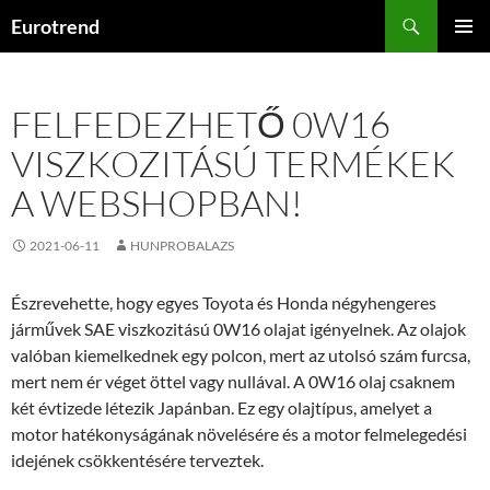
Kilépés
Keresés
Eurotrend
a
ELSŐDL
tartalomba
MENÜ
FELFEDEZHETŐ 0W16
VISZKOZITÁSÚ TERMÉKEK
A WEBSHOPBAN!
2021-06-11
HUNPROBALAZS
Észrevehette, hogy egyes Toyota és Honda négyhengeres
járművek SAE viszkozitású 0W16 olajat igényelnek. Az olajok
valóban kiemelkednek egy polcon, mert az utolsó szám furcsa,
mert nem ér véget öttel vagy nullával. A 0W16 olaj csaknem
két évtizede létezik Japánban. Ez egy olajtípus, amelyet a
motor hatékonyságának növelésére és a motor felmelegedési
idejének csökkentésére terveztek.