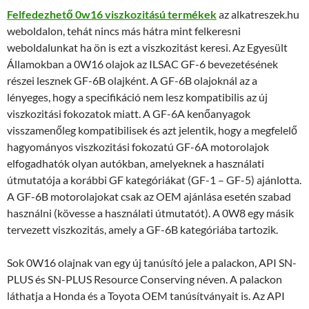
Felfedezhető 0w16 viszkozitású termékek
az alkatreszek.hu
weboldalon, tehát nincs más hátra mint felkeresni
weboldalunkat ha ön is ezt a viszkozitást keresi. Az Egyesült
Államokban a 0W16 olajok az ILSAC GF-6 bevezetésének
részei lesznek GF-6B olajként. A GF-6B olajoknál az a
lényeges, hogy a specifikáció nem lesz kompatibilis az új
viszkozitási fokozatok miatt. A GF-6A kenőanyagok
visszamenőleg kompatibilisek és azt jelentik, hogy a megfelelő
hagyományos viszkozitási fokozatú GF-6A motorolajok
elfogadhatók olyan autókban, amelyeknek a használati
útmutatója a korábbi GF kategóriákat (GF-1 – GF-5) ajánlotta.
A GF-6B motorolajokat csak az OEM ajánlása esetén szabad
használni (kövesse a használati útmutatót). A 0W8 egy másik
tervezett viszkozitás, amely a GF-6B kategóriába tartozik.
Sok 0W16 olajnak van egy új tanúsító jele a palackon, API SN-
PLUS és SN-PLUS Resource Conserving néven. A palackon
láthatja a Honda és a Toyota OEM tanúsítványait is. Az API