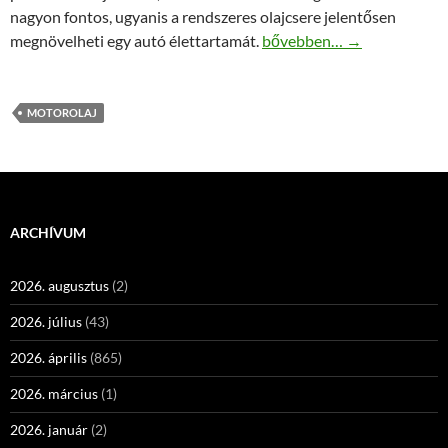
nagyon fontos, ugyanis a rendszeres olajcsere jelentősen
Hogyan cseréljünk motorol
megnövelheti egy autó élettartamát.
bővebben…
→
MOTOROLAJ
ARCHÍVUM
2026. augusztus
(2)
2026. július
(43)
2026. április
(865)
2026. március
(1)
2026. január
(2)