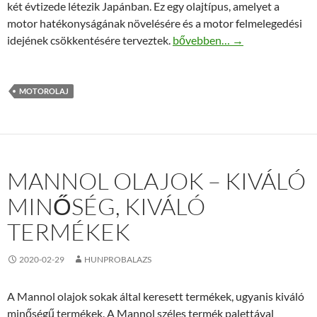
két évtizede létezik Japánban. Ez egy olajtípus, amelyet a
motor hatékonyságának növelésére és a motor felmelegedési
Felfedezhető 0w16 viszkozit
idejének csökkentésére terveztek.
bővebben…
→
MOTOROLAJ
MANNOL OLAJOK – KIVÁLÓ
MINŐSÉG, KIVÁLÓ
TERMÉKEK
2020-02-29
HUNPROBALAZS
A Mannol olajok sokak által keresett termékek, ugyanis kiváló
minőségű termékek. A Mannol széles termék palettával