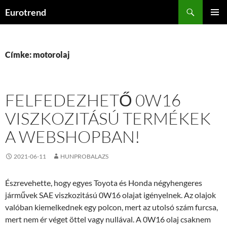
Kilépés
Keresés
Eurotrend
a
ELSŐDL
tartalomba
MENÜ
Címke: motorolaj
FELFEDEZHETŐ 0W16
VISZKOZITÁSÚ TERMÉKEK
A WEBSHOPBAN!
2021-06-11
HUNPROBALAZS
Észrevehette, hogy egyes Toyota és Honda négyhengeres
járművek SAE viszkozitású 0W16 olajat igényelnek. Az olajok
valóban kiemelkednek egy polcon, mert az utolsó szám furcsa,
mert nem ér véget öttel vagy nullával. A 0W16 olaj csaknem