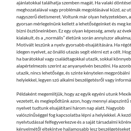
ajánlatokkal találhatja szemben magát. Ha valaki döntése
meghozatalával vagy problémák megoldásával küzd, az u
nagyszerű életismeret. Voltunk már olyan helyzetekben, 
gyorsan mérlegelnünk kellett a lehetőségeinket és meg kel
bízni ösztöneinkben. Ez egy olyan képesség, amely az éve
kialakult, és a „normális” életünk során annyiszor alkalma
Motivált leszünk a nyelv gyorsabb elsajátítására. Ha régó
idegen nyelvet, az önálló utazás segít elérni ezt a célt. Ho
ha barátokkal vagy családtagokkal utazik, sokkal könnye
alapértelmezés szerint az anyanyelvén beszélni. Ha azon
utazik, nincs lehetősége, és szinte kénytelen megpróbálni 
helyiekkel, legyen szó alkalmi beszélgetésről vagy informá
Példaként megemlítjük, hogy az egyik egyéni utunk Mexi
vezetett, és meglepődtünk azon, hogy mennyi alapszintű
nyelvet tudtunk elsajátítani három nap alatt. Nagyobb
valószínűséggel fog kapcsolatba lépni a helyiekkel. A kez
nyelvtudással felfegyverkezve és a saját társadalmi körén
kényelmétől eltekintve hajlamosabb lesz beszélgetéseket 