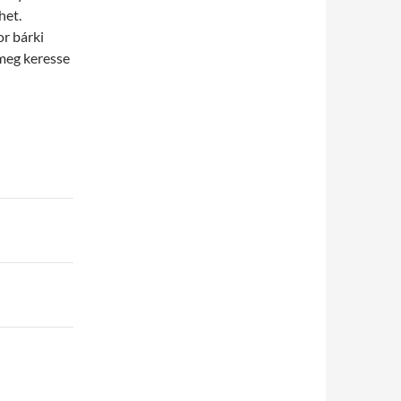
het.
or bárki
 meg keresse