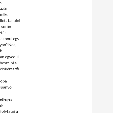
k
tazás
amikor
lett tanulni
k során
zták.
ta tanul egy
gyan? Nos,
bb
ban egyedül
beszélni a
ciókérésről.
kóba
 spanyol
detleges
ek
folytatni a