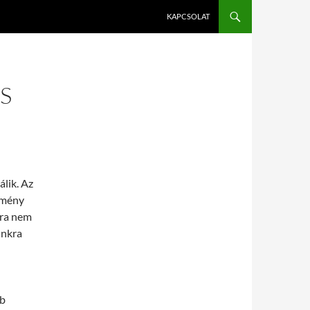
KAPCSOLAT
S
lik. Az
kemény
sra nem
unkra
bb