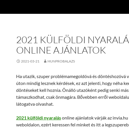
2021 KÜLFÖLDI NYARALÁ
ONLINE AJÁNLATOK
2021-03-21
HUNPROBALAZS
Ha utazik, szuper problémamegoldóvá és döntéshozóvá vá
úton mindig lesznek kérdések, ez azt jelenti, hogy néha 
döntéseket kell hoznia. Önálló utazóként pedig senki má
támaszkodhat, csak önmagára. Bővebben erről weboldal
látogatva olvashat.
2021 külföldi nyaralás
online ajánlatok várják az invia.hu
weboldalon, ezért keressen fel minket és itt a legszupere