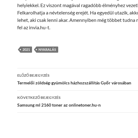
helyiekkel. Ez viszont magával ragadóbb élményhez vezet
Felkarolhatja a névtelenség erejét. Ha egyedül utazik, akk
lehet, aki csak lenni akar. Amennyiben még többet tudna
fel az invia.hu-t.
2021
NYARALÁS
Bejegyzés
ELŐZŐ BEJEGYZÉS
navigáció
Termelői zöldség-gyümölcs házhozszállítás Győr városában
KÖVETKEZŐ BEJEGYZÉS
Samsung ml 2160 toner az onlinetoner.hu-n