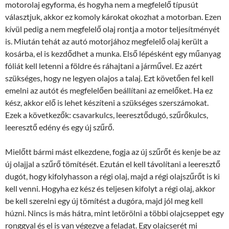
motorolaj egyforma, és hogyha nem a megfelelő típusút
választjuk, akkor ez komoly károkat okozhat a motorban. Ezen
kívül pedig a nem megfelelő olaj rontja a motor teljesítményét
is. Miután tehát az autó motorjához megfelelő olaj került a
kosárba, el is kezdődhet a munka. Első lépésként egy műanyag
fóliát kell letenni a földre és ráhajtani a járművel. Ez azért
szükséges, hogy ne legyen olajos a talaj. Ezt követően fel kell
emelni az autót és megfelelően beállítani az emelőket. Ha ez
kész, akkor elő is lehet készíteni a szükséges szerszámokat.
Ezek a következők: csavarkulcs, leeresztődugó, szűrőkulcs,
leeresztő edény és egy új szűrő.
Mielőtt bármi mást elkezdene, fogja az új szűrőt és kenje be az
új olajjal a szűrő tömítését. Ezután el kell távolítani a leeresztő
dugót, hogy kifolyhasson a régi olaj, majd a régi olajszűrőt is ki
kell venni. Hogyha ez kész és teljesen kifolyt a régi olaj, akkor
be kell szerelni egy új tömítést a dugóra, majd jól meg kell
húzni. Nincs is más hátra, mint letörölni a többi olajcseppet egy
ronggyal és el is van végezve a feladat. Egy olajcserét mi