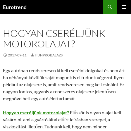
Kilépés
Keresés
Eurotrend
a
ELSŐDL
tartalomba
MENÜ
HOGYAN CSERÉLJÜNK
MOTOROLAJAT?
2017-09-11
HUNPROBALAZS
Egy autóban rendszeresen ki kell cserélni dolgokat és nem árt
ha néhányat közülük saját magunk is el tudunk végezni. Ilyen
például az olajcsere is, amit rendszeresen meg kell csinálni. Ez
nagyon fontos, ugyanis a rendszeres olajcsere jelentősen
megnövelheti egy autó élettartamát.
Hogyan cseréljünk motorolajat?
Először is olyan olajat kell
vásárolni, ami a gyártó által előírt leírásban szerepel, a
viszkozitást illetően. Tudnunk kell, hogy nem minden