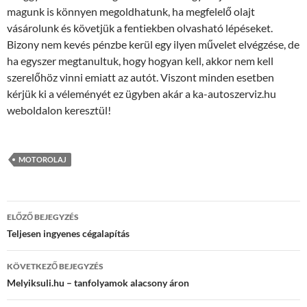
magunk is könnyen megoldhatunk, ha megfelelő olajt
vásárolunk és követjük a fentiekben olvasható lépéseket.
Bizony nem kevés pénzbe kerül egy ilyen művelet elvégzése, de
ha egyszer megtanultuk, hogy hogyan kell, akkor nem kell
szerelőhöz vinni emiatt az autót. Viszont minden esetben
kérjük ki a véleményét ez ügyben akár a ka-autoszerviz.hu
weboldalon keresztül!
MOTOROLAJ
Bejegyzés
ELŐZŐ BEJEGYZÉS
navigáció
Teljesen ingyenes cégalapítás
KÖVETKEZŐ BEJEGYZÉS
Melyiksuli.hu – tanfolyamok alacsony áron