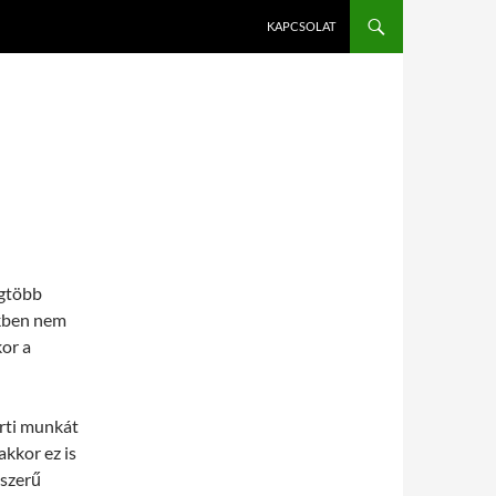
KAPCSOLAT
egtöbb
ekben nem
kor a
erti munkát
akkor ez is
lszerű