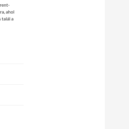
trent-
ra, ahol
talál a