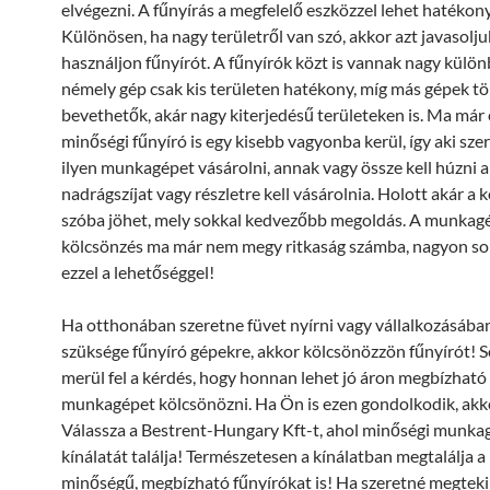
elvégezni. A fűnyírás a megfelelő eszközzel lehet hatékony
Különösen, ha nagy területről van szó, akkor azt javasolju
használjon fűnyírót. A fűnyírók közt is vannak nagy külön
némely gép csak kis területen hatékony, míg más gépek t
bevethetők, akár nagy kiterjedésű területeken is. Ma már
minőségi fűnyíró is egy kisebb vagyonba kerül, így aki sze
ilyen munkagépet vásárolni, annak vagy össze kell húzni a
nadrágszíjat vagy részletre kell vásárolnia. Holott akár a 
szóba jöhet, mely sokkal kedvezőbb megoldás. A munkag
kölcsönzés ma már nem megy ritkaság számba, nagyon so
ezzel a lehetőséggel!
Ha otthonában szeretne füvet nyírni vagy vállalkozásába
szüksége fűnyíró gépekre, akkor kölcsönözzön fűnyírót! 
merül fel a kérdés, hogy honnan lehet jó áron megbízható
munkagépet kölcsönözni. Ha Ön is ezen gondolkodik, akk
Válassza a Bestrent-Hungary Kft-t, ahol minőségi munka
kínálatát találja! Természetesen a kínálatban megtalálja a
minőségű, megbízható fűnyírókat is! Ha szeretné megteki