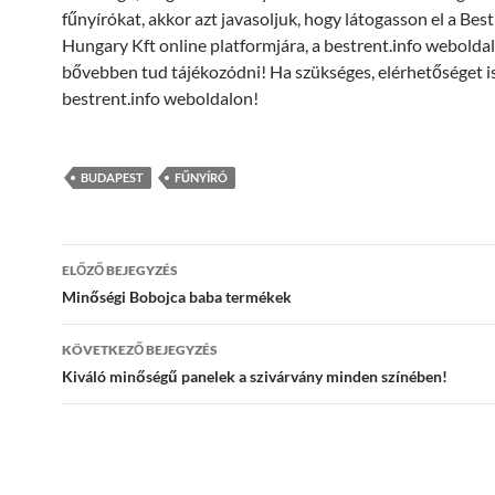
fűnyírókat, akkor azt javasoljuk, hogy látogasson el a Bes
Hungary Kft online platformjára, a bestrent.info weboldal
bővebben tud tájékozódni! Ha szükséges, elérhetőséget is 
bestrent.info weboldalon!
BUDAPEST
FŰNYÍRÓ
Bejegyzés
ELŐZŐ BEJEGYZÉS
navigáció
Minőségi Bobojca baba termékek
KÖVETKEZŐ BEJEGYZÉS
Kiváló minőségű panelek a szivárvány minden színében!