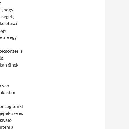
.
k, hogy
bségek,
ökéletesen
 egy
retne egy
kölcsönzés is
ép
kan élnek
n van
Sokakban
or segítünk!
gépek széles
 kiváló
nteni a