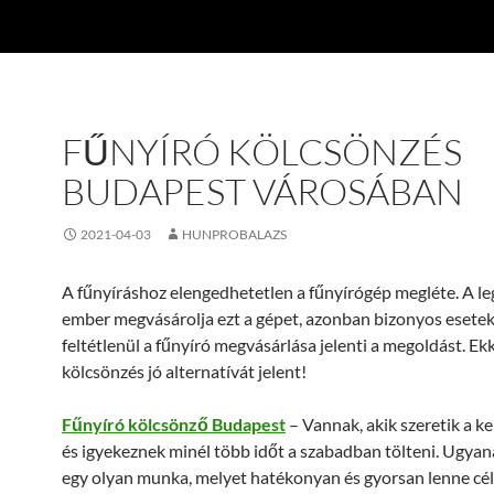
FŰNYÍRÓ KÖLCSÖNZÉS
BUDAPEST VÁROSÁBAN
2021-04-03
HUNPROBALAZS
A fűnyíráshoz elengedhetetlen a fűnyírógép megléte. A l
ember megvásárolja ezt a gépet, azonban bizonyos eset
feltétlenül a fűnyíró megvásárlása jelenti a megoldást. Ek
kölcsönzés jó alternatívát jelent!
Fűnyíró kölcsönző Budapest
– Vannak, akik szeretik a k
és igyekeznek minél több időt a szabadban tölteni. Ugyan
egy olyan munka, melyet hatékonyan és gyorsan lenne cé