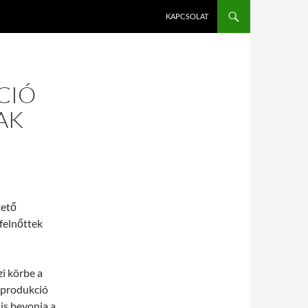
KAPCSOLAT
CIÓ
AK
tető
 felnőttek
i körbe a
 produkció
is bevonja a