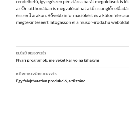
rendelhető, így egészen pénztárca barát megoldások is lé
az Ön otthonában is megvalósulhat a tűzzsonglőr előadás,
ésszerű árakon. Bővebb információkért és a különféle c
megtekintéséért látogasson el a musor-iroda.hu weboldal
Bejegyzés
ELŐZŐ BEJEGYZÉS
navigáció
Nyári programok, melyeket kár volna kihagyni
KÖVETKEZŐ BEJEGYZÉS
Egy felejthetetlen produkció, a tűztánc