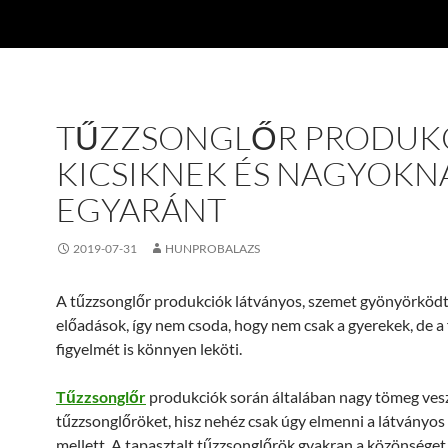
TŰZZSONGLŐR PRODUK
KICSIKNEK ÉS NAGYOKN
EGYARÁNT
2019-07-31
HUNPROBALAZS
A tűzzsonglőr produkciók látványos, szemet gyönyörköd
előadások, így nem csoda, hogy nem csak a gyerekek, de a
figyelmét is könnyen leköti.
Tűzzsonglőr
produkciók során általában nagy tömeg vesz
tűzzsonglőröket, hisz nehéz csak úgy elmenni a látványos
mellett. A tapasztalt tűzzsonglőrök gyakran a közönséget 