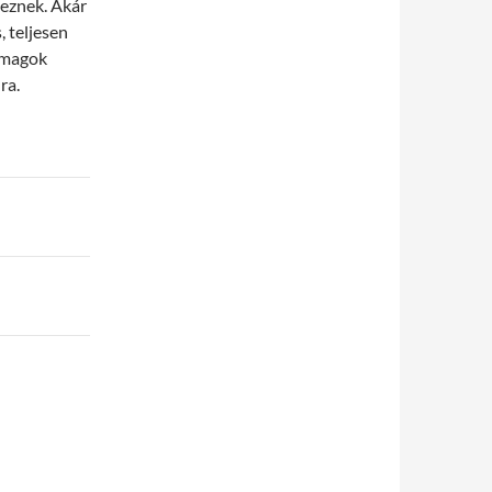
teznek. Akár
 teljesen
somagok
ra.