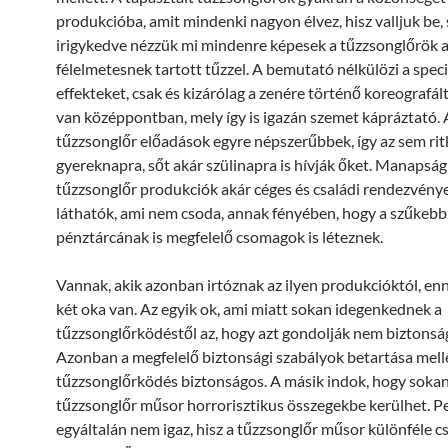
produkcióba, amit mindenki nagyon élvez, hisz valljuk be,
irigykedve nézzük mi mindenre képesek a tűzzsonglőrök a
félelmetesnek tartott tűzzel. A bemutató nélkülözi a speci
effekteket, csak és kizárólag a zenére történő koreografál
van középpontban, mely így is igazán szemet kápráztató. 
tűzzsonglőr előadások egyre népszerűbbek, így az sem rit
gyereknapra, sőt akár szülinapra is hívják őket. Manapság
tűzzsonglőr produkciók akár céges és családi rendezvénye
láthatók, ami nem csoda, annak fényében, hogy a szűkebb
pénztárcának is megfelelő csomagok is léteznek.
Vannak, akik azonban irtóznak az ilyen produkcióktól, en
két oka van. Az egyik ok, ami miatt sokan idegenkednek a
tűzzsonglőrködéstől az, hogy azt gondolják nem biztonsá
Azonban a megfelelő biztonsági szabályok betartása melle
tűzzsonglőrködés biztonságos. A másik indok, hogy sokan 
tűzzsonglőr műsor horrorisztikus összegekbe kerülhet. Pe
egyáltalán nem igaz, hisz a tűzzsonglőr műsor különféle