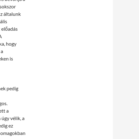
 sokszor
z általunk
ális
t előadás
A
ka, hogy
 a
ken is
nek pedig
gos.
tt a
úgy vélik, a
dig ez
 csomagokban